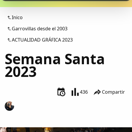
Colaboradores
Inico
AlkoTV
Garrovillas desde el 2003
Biblioteca
ACTUALIDAD GRÁFICA 2023
Semana Santa
Periódico Alconétar
2023
Foros
Idiosincrasia
436
Compartir
Diccionario
Traductor