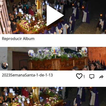
Dichos
Cancionero Local
Apodos
Reproducir Album
Peñas
La palra
Modo oscuro
2023SemanaSanta-1-de-1-13
1