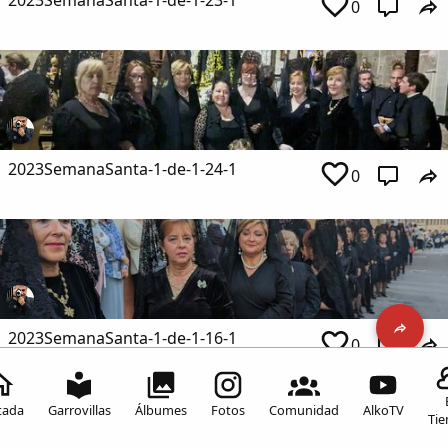
0
2023SemanaSanta-1-de-1-24-1
0
2023SemanaSanta-1-de-1-16-1
0
Inicia sesión para comentar
tada
Garrovillas
Álbumes
Fotos
Comunidad
AlkoTV
Ti