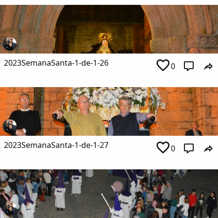
Copiar enlace
2023SemanaSanta-1-de-1-26
0
2023SemanaSanta-1-de-1-27
0