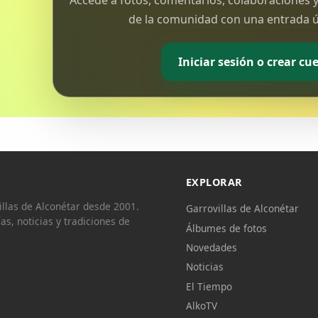
Accede a fotos, comentarios, colaboraciones y
de la comunidad con una entrada ún
Iniciar sesión o crear cu
EXPLORAR
llas de Alconétar desde 2001.
Garrovillas de Alconétar
ías, noticias y tradiciones de
Álbumes de fotos
Novedades
Noticias
El Tiempo
AlkoTV