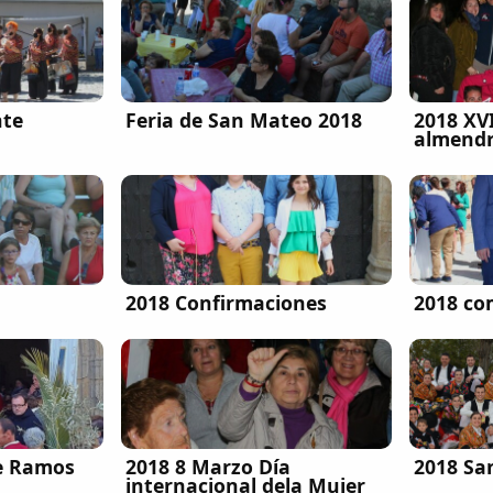
nte
Feria de San Mateo 2018
2018 XV
almendr
2018 Confirmaciones
2018 co
e Ramos
2018 8 Marzo Día
2018 Sa
internacional dela Mujer