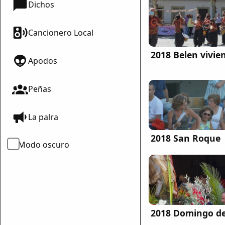
Dichos
Cancionero Local
2018 Belen vivie
Apodos
Peñas
mparte
mpartir
La palra
cebook
2018 San Roque
mpartir
Modo oscuro
 Twitter
2018 Domingo d
ar enlace