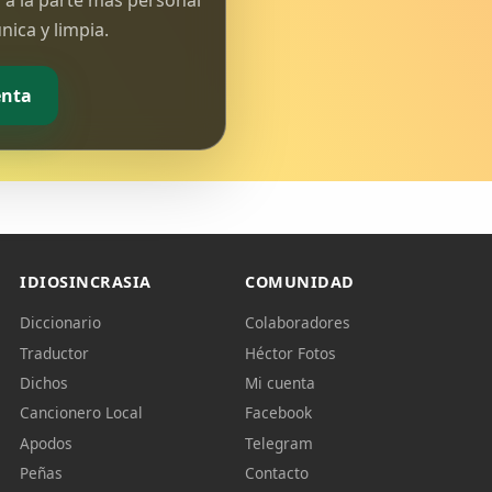
 a la parte más personal
ica y limpia.
enta
IDIOSINCRASIA
COMUNIDAD
Diccionario
Colaboradores
Traductor
Héctor Fotos
Dichos
Mi cuenta
Cancionero Local
Facebook
Apodos
Telegram
Peñas
Contacto