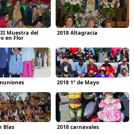
III Muestra del
2018 Altagracia
o en Flor
muniones
2018 1º de Mayo
n Blas
2018 carnavales