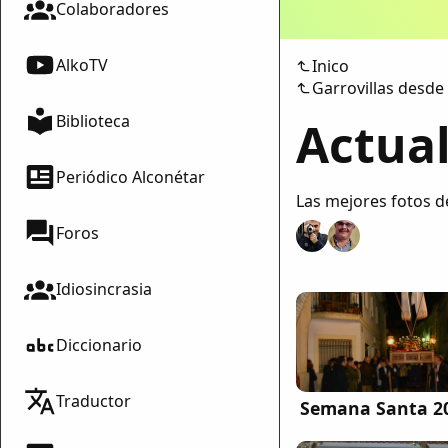
Colaboradores
AlkoTV
Inico
Garrovillas desde
Biblioteca
Actual
Periódico Alconétar
Las mejores fotos d
Foros
Idiosincrasia
Diccionario
Traductor
Semana Santa 2