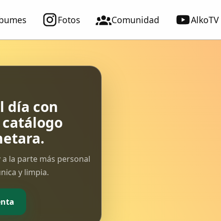
lbumes
Fotos
Comunidad
AlkoTV
 día con
l catálogo
etara.
 a la parte más personal
ica y limpia.
enta