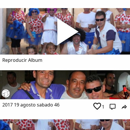
Dichos
Cancionero Local
Apodos
Peñas
Reproducir Album
La palra
Modo oscuro
2017 19 agosto sabado 46
1