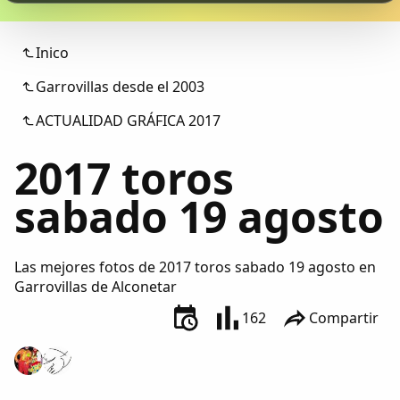
Colaboradores
Inico
AlkoTV
Garrovillas desde el 2003
Biblioteca
ACTUALIDAD GRÁFICA 2017
2017 toros
Periódico Alconétar
sabado 19 agosto
Foros
Idiosincrasia
Las mejores fotos de 2017 toros sabado 19 agosto en
Garrovillas de Alconetar
Diccionario
162
Compartir
Traductor