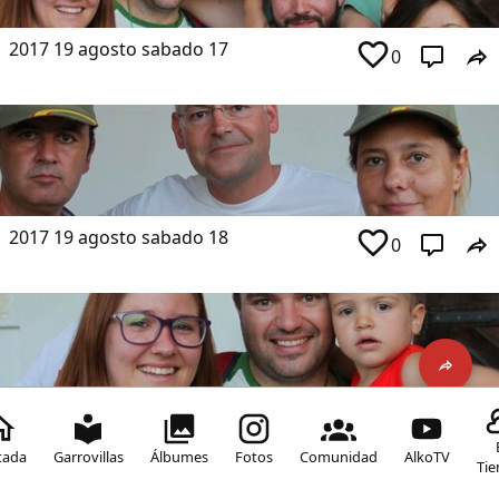
2017 19 agosto sabado 17
0
2017 19 agosto sabado 18
0
2017 19 agosto sabado 19
0
Inicia sesión para comentar
tada
Garrovillas
Álbumes
Fotos
Comunidad
AlkoTV
Ti