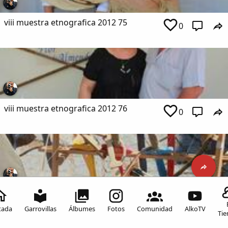
viii muestra etnografica 2012 75
0
viii muestra etnografica 2012 76
0
viii muestra etnografica 2012 77
0
Inicia sesión para comentar
tada
Garrovillas
Álbumes
Fotos
Comunidad
AlkoTV
Ti