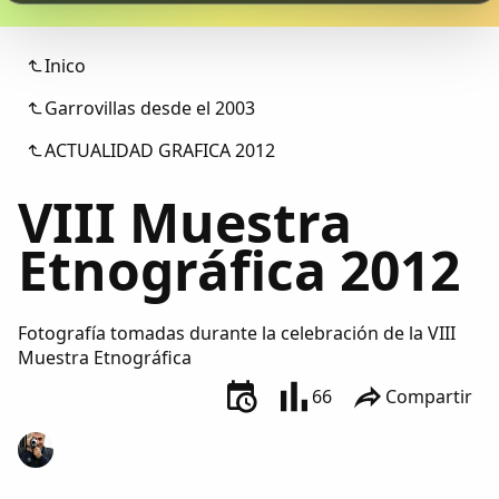
Colaboradores
Inico
AlkoTV
Garrovillas desde el 2003
Biblioteca
ACTUALIDAD GRAFICA 2012
VIII Muestra
Periódico Alconétar
Etnográfica 2012
Foros
Idiosincrasia
Fotografía tomadas durante la celebración de la VIII
Muestra Etnográfica
Diccionario
66
Compartir
Traductor