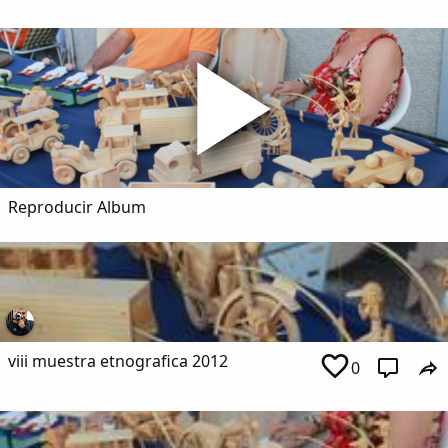
Dichos
Cancionero Local
Apodos
Peñas
Reproducir Album
La palra
Modo oscuro
viii muestra etnografica 2012
0