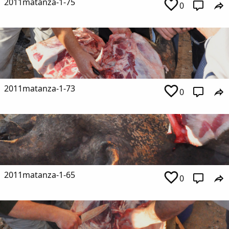
2011matanza-1-75
0
Copiar enlace
2011matanza-1-73
0
2011matanza-1-65
0