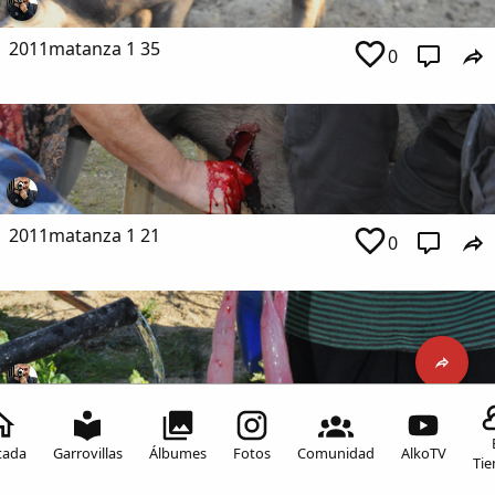
2011matanza 1 35
0
2011matanza 1 21
0
2011matanza 1 84
0
Inicia sesión para comentar
tada
Garrovillas
Álbumes
Fotos
Comunidad
AlkoTV
Ti