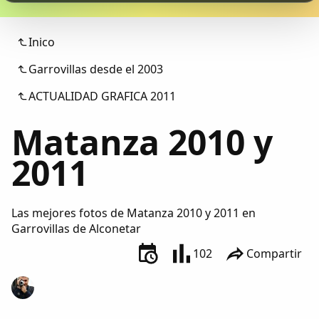
Colaboradores
Inico
AlkoTV
Garrovillas desde el 2003
Biblioteca
ACTUALIDAD GRAFICA 2011
Matanza 2010 y
Periódico Alconétar
2011
Foros
Idiosincrasia
Las mejores fotos de Matanza 2010 y 2011 en
Garrovillas de Alconetar
Diccionario
102
Compartir
Traductor