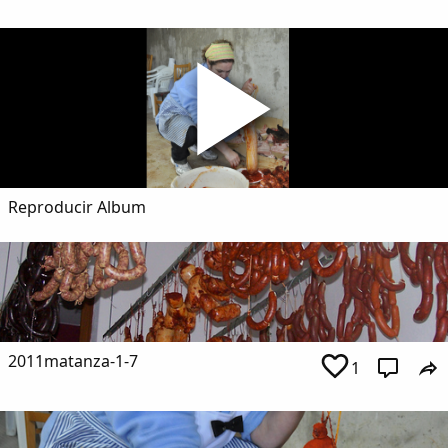
Dichos
Cancionero Local
Apodos
Peñas
Reproducir Album
La palra
Modo oscuro
2011matanza-1-7
1