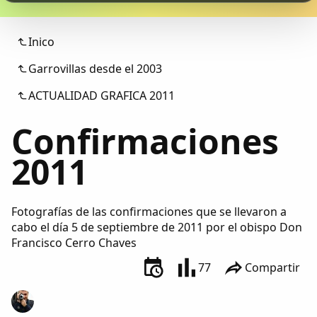
Colaboradores
Inico
AlkoTV
Garrovillas desde el 2003
Biblioteca
ACTUALIDAD GRAFICA 2011
Confirmaciones
Periódico Alconétar
2011
Foros
Idiosincrasia
Fotografías de las confirmaciones que se llevaron a
cabo el día 5 de septiembre de 2011 por el obispo Don
Francisco Cerro Chaves
Diccionario
77
Compartir
Traductor