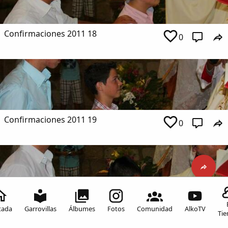
Confirmaciones 2011 18
0
Confirmaciones 2011 19
0
Inicia sesión para comentar
Confirmaciones 2011 20
0
tada
Garrovillas
Álbumes
Fotos
Comunidad
AlkoTV
Ti