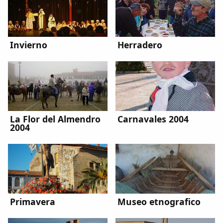
Dichos
Cancionero Local
Invierno
Herradero
Apodos
Peñas
La palra
La Flor del Almendro
Carnavales 2004
2004
Modo oscuro
Primavera
Museo etnografico