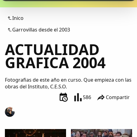
Colaboradores
Inico
AlkoTV
Garrovillas desde el 2003
Biblioteca
ACTUALIDAD
Periódico Alconétar
GRAFICA 2004
Foros
Fotografias de este año en curso. Que empieza con las
obras del Instituto, C.E.S.O.
Idiosincrasia
586
Compartir
Diccionario
Traductor