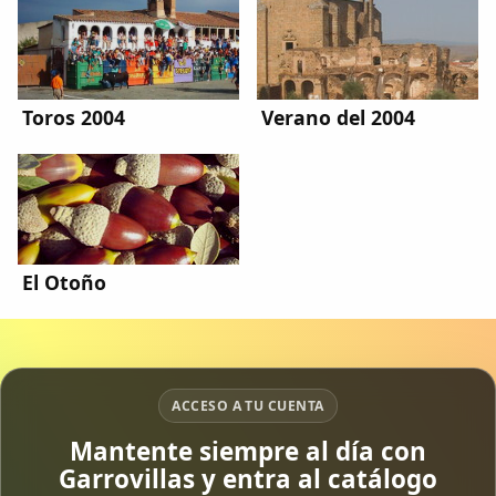
Toros 2004
Verano del 2004
El Otoño
ACCESO A TU CUENTA
Comparte
Mantente siempre al día con
Compartir en Facebook
Garrovillas y entra al catálogo
Compartir en Twitter