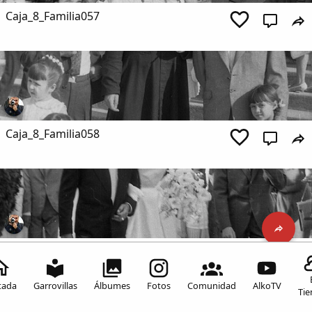
Caja_8_Familia057
Caja_8_Familia058
Caja_8_Familia059
Inicia sesión para comentar
tada
Garrovillas
Álbumes
Fotos
Comunidad
AlkoTV
Ti