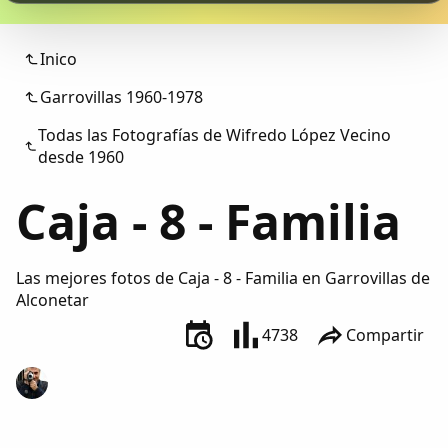
Colaboradores
Inico
AlkoTV
Garrovillas 1960-1978
Biblioteca
Todas las Fotografías de Wifredo López Vecino
desde 1960
Periódico Alconétar
Caja - 8 - Familia
Foros
Las mejores fotos de Caja - 8 - Familia en Garrovillas de
Idiosincrasia
Alconetar
4738
Compartir
Diccionario
Traductor