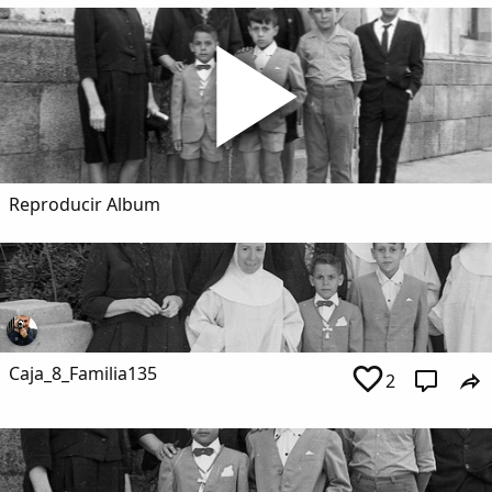
Dichos
Cancionero Local
Apodos
Peñas
Reproducir Album
La palra
Modo oscuro
Caja_8_Familia135
2