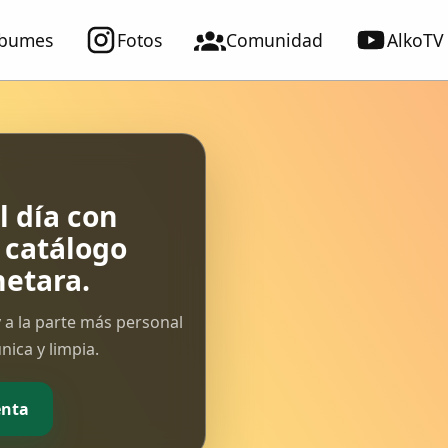
lbumes
Fotos
Comunidad
AlkoTV
 día con
l catálogo
etara.
 a la parte más personal
ica y limpia.
enta