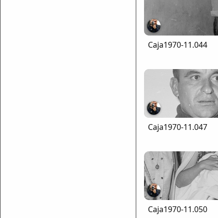
Caja1970-11.044
ar enlace
Caja1970-11.047
Caja1970-11.050