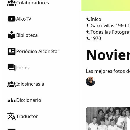
Colaboradores
AlkoTV
Inico
Garrovillas 1960-
Todas las Fotogra
Biblioteca
1970
Novie
Periódico Alconétar
Foros
Las mejores fotos d
Idiosincrasia
Diccionario
Traductor