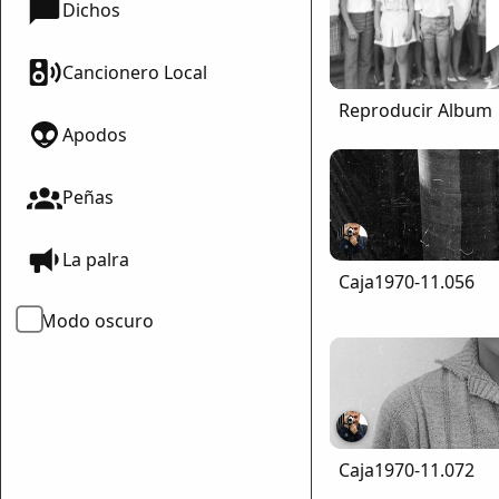
Dichos
Cancionero Local
Reproducir Album
Apodos
Peñas
La palra
Caja1970-11.056
Modo oscuro
Caja1970-11.072