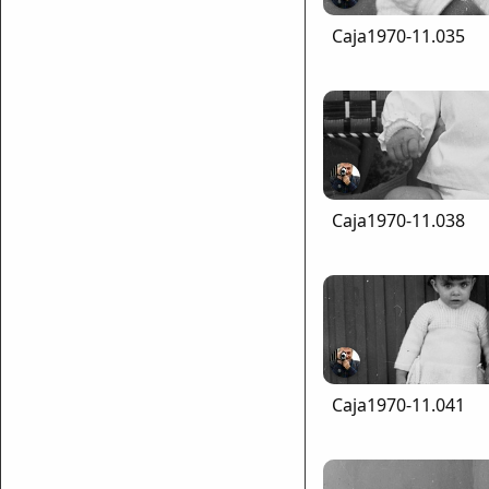
Caja1970-11.035
Caja1970-11.038
mparte
mpartir
Caja1970-11.041
cebook
mpartir
 Twitter