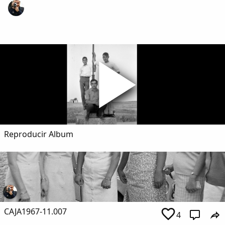
Dichos
Cancionero Local
Apodos
Peñas
La palra
Reproducir Album
Modo oscuro
CAJA1967-11.007
4