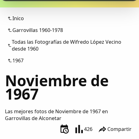
Colaboradores
Inico
AlkoTV
Garrovillas 1960-1978
Biblioteca
Todas las Fotografías de Wifredo López Vecino
desde 1960
Periódico Alconétar
1967
Foros
Noviembre de
1967
Idiosincrasia
Diccionario
Las mejores fotos de Noviembre de 1967 en
Garrovillas de Alconetar
Traductor
426
Compartir