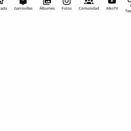
Inicia sesión para comentar
tada
Garrovillas
Álbumes
Fotos
Comunidad
AlkoTV
Ti