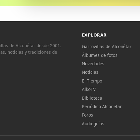
EXPLORAR
llas de Alconétar desde 2001.
Garrovillas de Alconétar
ías, noticias y tradiciones de
Álbumes de fotos
Novedades
Noticias
El Tiempo
AlkoTV
Biblioteca
Periódico Alconétar
Foros
Audioguías