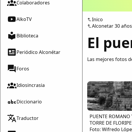
Colaboradores
AlkoTV
Inico
Alconetar 30 años
Biblioteca
El pue
Periódico Alconétar
Las mejores fotos d
Foros
Idiosincrasia
Diccionario
PUENTE ROMANO 
Traductor
TORRE DE FLORIPE
Foto: Wifredo Lópe