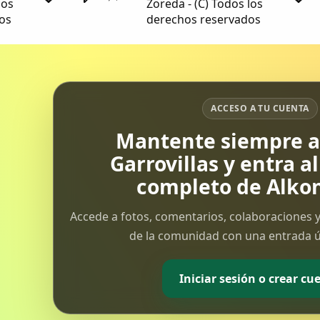
los
Zoreda - (C) Todos los
os
derechos reservados
ACCESO A TU CUENTA
Mantente siempre al
Garrovillas y entra a
completo de Alkon
Accede a fotos, comentarios, colaboraciones y
de la comunidad con una entrada ún
Iniciar sesión o crear cu