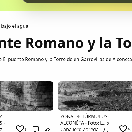
 bajo el agua
nte Romano y la To
e El puente Romano y la Torre de en Garrovillas de Alconeta
Y
ZONA DE TÚRMULUS-
S -
ALCONÉTA - Foto: Luis
z
6
Caballero Zoreda - (C)
5