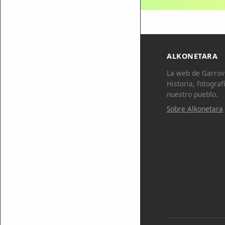
ALKONETARA
La web de Garrovi
Historia, fotograf
nuestro pueblo.
Sobre Alkonetara
Inicia sesión para comentar