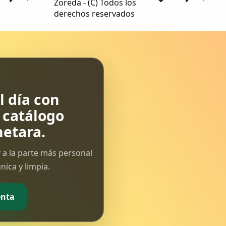
Zoreda - (C) Todos los
derechos reservados
 día con
l catálogo
etara.
 a la parte más personal
ica y limpia.
enta