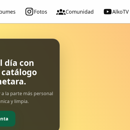
lbumes
Fotos
Comunidad
AlkoTV
 día con
l catálogo
etara.
 a la parte más personal
ica y limpia.
enta