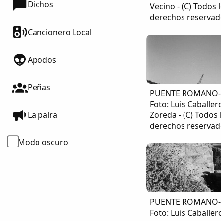
Dichos
Vecino - (C) Todos 
derechos reservad
Cancionero Local
mparte
Apodos
mpartir
Peñas
PUENTE ROMANO-
cebook
Foto: Luis Caballer
mpartir
Zoreda - (C) Todos 
La palra
 Twitter
derechos reservad
Modo oscuro
ar enlace
PUENTE ROMANO-
Foto: Luis Caballer