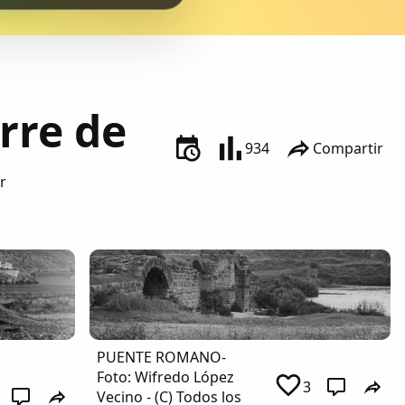
rre de
934
Compartir
r
PUENTE ROMANO-
Foto: Wifredo López
3
Vecino - (C) Todos los