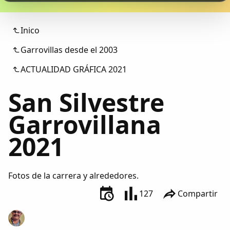
Colaboradores
Inico
AlkoTV
Garrovillas desde el 2003
Biblioteca
ACTUALIDAD GRÁFICA 2021
San Silvestre
Periódico Alconétar
Garrovillana
Foros
2021
Idiosincrasia
Fotos de la carrera y alrededores.
Diccionario
127
Compartir
Traductor