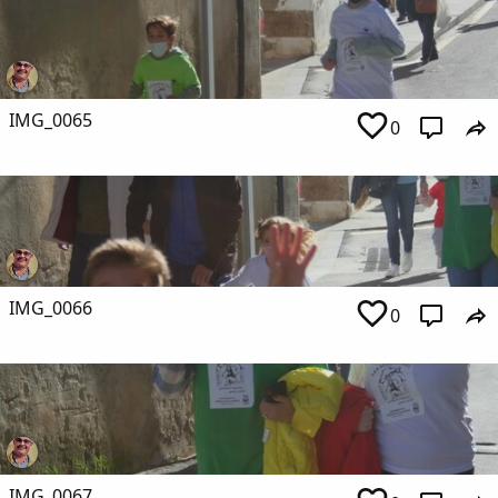
IMG_0065
0
IMG_0066
0
IMG_0067