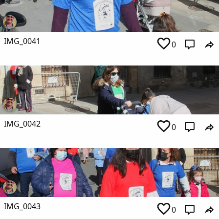
IMG_0041
0
IMG_0042
0
IMG_0043
0