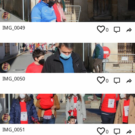
IMG_0049
0
IMG_0050
0
IMG_0051
0