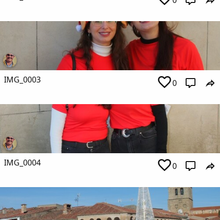
0
IMG_0003
0
IMG_0004
0