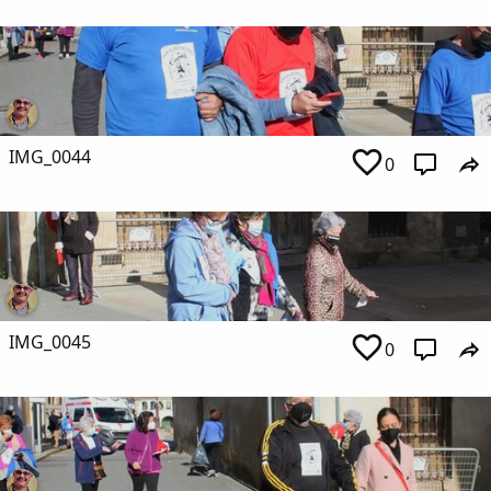
IMG_0044
0
IMG_0045
0