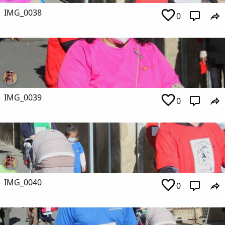
IMG_0038
0
Copiar enlace
IMG_0039
0
IMG_0040
0