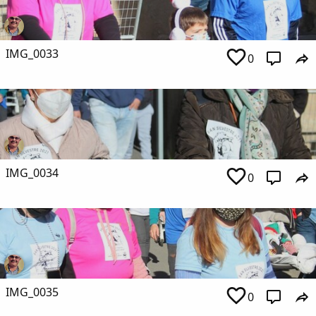
IMG_0033
0
IMG_0034
0
IMG_0035
0