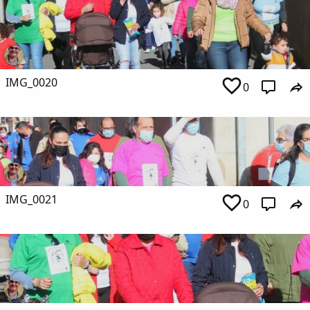
IMG_0020
0
IMG_0021
0