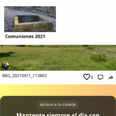
Comuniones 2021
IMG_20210411_113803
0
Comparte
ACCESO A TU CUENTA
Compartir en Facebook
Mantente siempre al día con