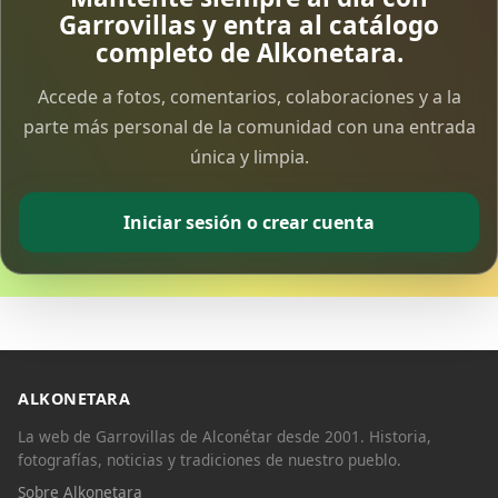
Compartir en Twitter
Garrovillas y entra al catálogo
completo de Alkonetara.
Accede a fotos, comentarios, colaboraciones y a la
parte más personal de la comunidad con una entrada
única y limpia.
Copiar enlace
Iniciar sesión o crear cuenta
ALKONETARA
La web de Garrovillas de Alconétar desde 2001. Historia,
fotografías, noticias y tradiciones de nuestro pueblo.
Sobre Alkonetara