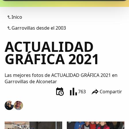
Colaboradores
Inico
AlkoTV
Garrovillas desde el 2003
Biblioteca
ACTUALIDAD
Periódico Alconétar
GRÁFICA 2021
Foros
Las mejores fotos de ACTUALIDAD GRÁFICA 2021 en
Garrovillas de Alconetar
Idiosincrasia
763
Compartir
Diccionario
Traductor