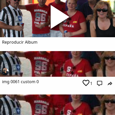
Dichos
Cancionero Local
Apodos
Reproducir Album
Peñas
La palra
Modo oscuro
img 0061 custom 0
1