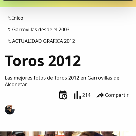
Colaboradores
Inico
AlkoTV
Garrovillas desde el 2003
Biblioteca
ACTUALIDAD GRAFICA 2012
Toros 2012
Periódico Alconétar
Foros
Las mejores fotos de Toros 2012 en Garrovillas de
Alconetar
Idiosincrasia
214
Compartir
Diccionario
Traductor