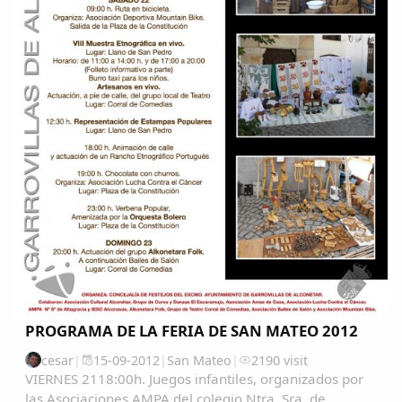
PROGRAMA DE LA FERIA DE SAN MATEO 2012
cesar
|
15-09-2012
|
San Mateo
|
2190 visit
VIERNES 2118:00h. Juegos infantiles, organizados por
las Asociaciones AMPA del colegio Ntra. Sra. de