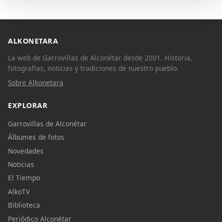
ALKONETARA
La web de Garrovillas de Alconétar desde 2001. Historia,
fotografías, noticias y tradiciones de nuestro pueblo.
Sobre Alkonetara
EXPLORAR
Garrovillas de Alconétar
Álbumes de fotos
Novedades
Noticias
El Tiempo
AlkoTV
Biblioteca
Periódico Alconétar