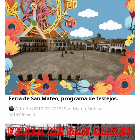
Feria de San Mateo, programa de festejos.
Wifredo
|
17-09-2023
|
San Mateo
,
Noticias
|
14770 visit