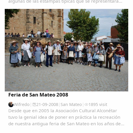
algunas de las estampas típicas que se representarán
al tiempo que personajes como el “aguaol “, “el
piconeru” o el “caleru” ...
Feria de San Mateo 2008
Wifredo
|
21-09-2008
|
San Mateo
|
1895 visit
Desde que en 2005 la Asociación Cultural Alconétar
tuvo la genial idea de poner en práctica la recreación
de nuestra antigua feria de San Mateo en los años de
su mayor esplendor, a través de una muestra