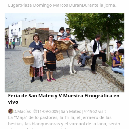
Lugar:Plaza Domingo Marcos DuranDurante la jornada
recorrerán el recinto personajes como el tamborilero,
el piconero, los aguadores, etc; al tiempo que se
desarrollarán...
Feria de San Mateo y V Muestra Etnográfica en
vivo
D.Macías
|
11-09-2009
|
San Mateo
|
1962 visit
La “Majá” de lo pastores, la Trilla, el Jerraeru de las
bestias, las blanqueaoras y el vareaol de la lana, serán