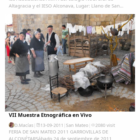
Altagracia y el IESO Alconava, Lugar: Llano de San
Comparte
Pedro.A partir de las 19:00h. Chocolate con churros.
Organiza: Asociación Lucha contra el Cácer...
Compartir en Facebook
Compartir en Twitter
Copiar enlace
VII Muestra Etnográfica en Vivo
D.Macías
|
13-09-2011
|
San Mateo
|
2080 visit
FERIA DE SAN MATEO 2011 GARROVILLAS DE
ALCONÉTARSábado 24 de septiembre de 2011