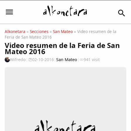
Alkonetara
»
Secciones
»
San Mateo
» Video resumen de la
Feria de San Mateo 2016
Iniciar sesión
Video resumen de la Feria de San
Mateo 2016
Wifredo
|
02-10-2016
|
San Mateo
|
941 visit
Mi Cuenta
El Tiempo
Actualidad
Comunidad