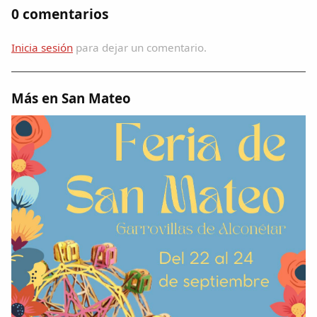
Dichos
0 comentarios
Cancionero Local
Inicia sesión
para dejar un comentario.
Apodos
Más en San Mateo
Peñas
La palra
Modo oscuro