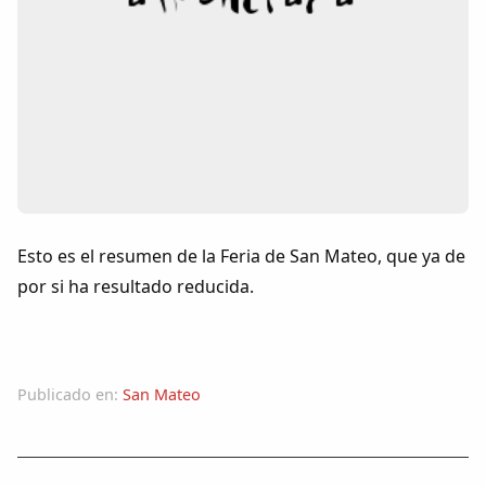
Colaboradores
AlkoTV
Biblioteca
Periódico Alconétar
Foros
Esto es el resumen de la Feria de San Mateo, que ya de
por si ha resultado reducida.
Idiosincrasia
Diccionario
Publicado en:
San Mateo
Traductor