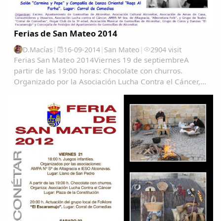
Ferias de San Mateo 2014
D.Macías
|
16-09-2014
|
San Mateo
|
2904 visit
Ferias San Mateo 2014Viernes 19 de septiembreA
partir de las 19:00 horas: Chocolate con churros.
Organizado por la Asociación Lucha Contra el Cáncer,
en la plaza de la Constitución. Sábado 20 de
SeptiembreX Muestra Etnográfica en vivo. Lugar Llano
de...