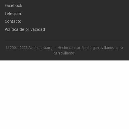
Facebook
Telegram
Contacto
Política de privacidad
© 2001–2026 Alkonetara.org — Hecho con cariño por garrovillanos, para
garrovillanos.