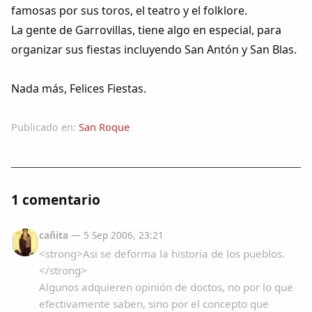
famosas por sus toros, el teatro y el folklore.
La gente de Garrovillas, tiene algo en especial, para
organizar sus fiestas incluyendo San Antón y San Blas.
Nada más, Felices Fiestas.
Publicado en:
San Roque
1 comentario
cañita
— 5 Sep 2006, 23:21
<strong>Asi se deforma la historia de los pueblos.
</strong>
Algunos adquieren opinión de doctos, no por lo que
efectivamente saben, sino por el concepto que