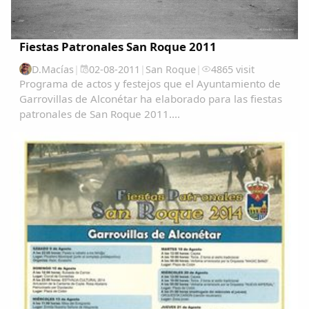
Fiestas Patronales San Roque 2011
D.Macías
|
02-08-2011
|
San Roque
|
4865 visit
Programa de actos y festejos que el Ayuntamiento de
Garrovillas de Alconétar ha elaborado para las fiestas
patronales de San Roque 2011....