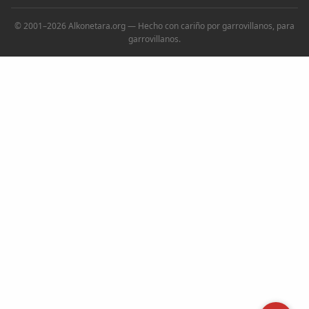
© 2001–2026 Alkonetara.org — Hecho con cariño por garrovillanos, para
garrovillanos.