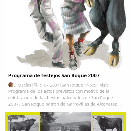
Programa de festejos San Roque 2007
D.Macías
|
19-07-2007
|
San Roque
|
6091 visit
Programa de los actos previstos con motivo de la
celebracion de las fiestas patronales de San Roque
2007. San Roque patron de Garrovillas de Alconetar....