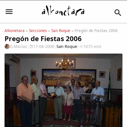
Alkonetara
»
Secciones
»
San Roque
» Pregón de Fiestas 2006
Pregón de Fiestas 2006
Iniciar sesión
D.Macías
|
17-08-2006
|
San Roque
|
1075 visit
Mi Cuenta
El Tiempo
Actualidad
Comunidad