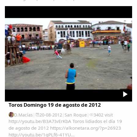
tod@s:SÁBADO 9 de Agosto.A las 22:00 horas: Paseo a
caballo a los niñ@s.Lugar: Picadero...
Toros Domingo 19 de agosto de 2012
D.Macías
|
20-08-2012
|
San Roque
|
3402 visit
http://youtu.be/B3A7IvErKbA Toros lidiados el día 19
de agosto de 2012 https://alkonetara.org/?p=26923
http://youtu.be/1qPLf6-41YU