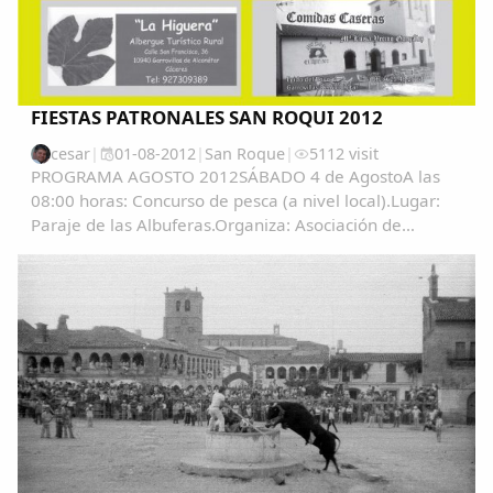
Compartir en Facebook
Compartir en Twitter
FIESTAS PATRONALES SAN ROQUI 2012
cesar
|
01-08-2012
|
San Roque
|
5112 visit
PROGRAMA AGOSTO 2012SÁBADO 4 de AgostoA las
Copiar enlace
08:00 horas: Concurso de pesca (a nivel local).Lugar:
Paraje de las Albuferas.Organiza: Asociación de
pescadores "La Sirena"A las 09:30 horas: Globo
Cautivo.Lugar : Campo de fútbol. ...