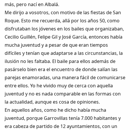
Dichos
más, pero nací en Albalá.
Me dirijo a vosotros, con motivo de las fiestas de San
Cancionero Local
Roque. Esto me recuerda, allá por los años 50, como
disfrutaban los jóvenes en los bailes que organizaban,
Apodos
Cecilio Guillén, Felipe Gil y José García, entonces había
mucha juventud y a pesar de que eran tiempos
Peñas
difíciles y tenían que adaptarse a las circunstancias, la
ilusión no les faltaba. El baile para ellos además de
La palra
pasárselo bien era el encuentro de donde salían las
parejas enamoradas, una manera fácil de comunicarse
Modo oscuro
entre ellos. Yo he vivido muy de cerca con aquella
juventud y no es nada comparable en las formas con
la actualidad, aunque es cosa de opiniones.
En aquellos años, como he dicho había mucha
juventud, porque Garrovillas tenía 7.000 habitantes y
era cabeza de partido de 12 ayuntamientos, con un