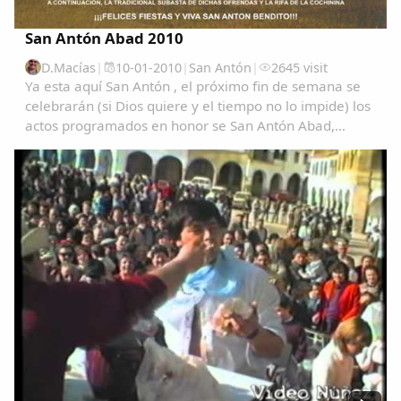
San Antón Abad 2010
D.Macías
|
10-01-2010
|
San Antón
|
2645 visit
Ya esta aquí San Antón , el próximo fin de semana se
celebrarán (si Dios quiere y el tiempo no lo impide) los
actos programados en honor se San Antón Abad,
Patrón de los animales, y con tal fin se lidiaran
vaquillas al igual que se lidiaron el pasado...