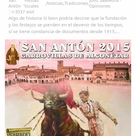
San
Fiestas
Julio Saavedra -
,
,
Noticias
,
Tradiciones
,
Antón
locales
Opiniones
|
3537 visit
Algo de historia Si bien podría decirse que la fundación
y los festejos se pierden en el devenir de los tiempos,
sí se tiene constancia de documentos desde 1915,
quien entre otros consta el que fuera un personaje
popular y realzó la fiesta en...