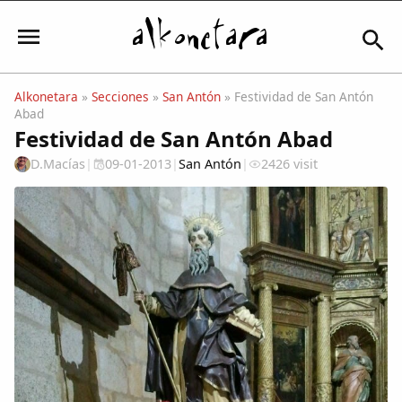
Alkonetara
»
Secciones
»
San Antón
» Festividad de San Antón
Abad
Iniciar sesión
Festividad de San Antón Abad
D.Macías
|
09-01-2013
|
San Antón
|
2426 visit
Mi Cuenta
El Tiempo
Actualidad
Comunidad