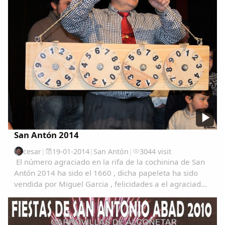
San Antón 2014
cesar
|
19-01-2014
|
San Antón
|
3044 visit
El número agraciado en la rifa de la cochinina de San
Antón 2014 ha sido el 1660 , dicha papeleta ha sido
vendida por Miguel Garcia , felicidades a el agraciad@
, un saludo Para ver las
fotografías: https://alkonetara.org/fotos/100461Videos: http: