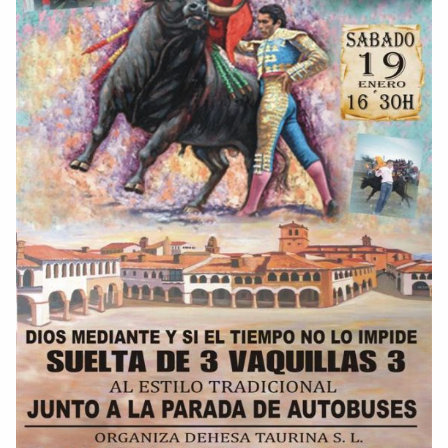
Dichos
Cancionero Local
Apodos
Peñas
La palra
Modo oscuro