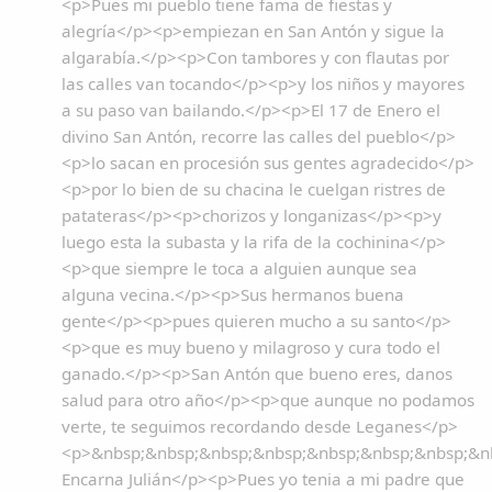
<p>Pues mi pueblo tiene fama de fiestas y
alegría</p><p>empiezan en San Antón y sigue la
algarabía.</p><p>Con tambores y con flautas por
las calles van tocando</p><p>y los niños y mayores
a su paso van bailando.</p><p>El 17 de Enero el
divino San Antón, recorre las calles del pueblo</p>
<p>lo sacan en procesión sus gentes agradecido</p>
<p>por lo bien de su chacina le cuelgan ristres de
patateras</p><p>chorizos y longanizas</p><p>y
luego esta la subasta y la rifa de la cochinina</p>
<p>que siempre le toca a alguien aunque sea
alguna vecina.</p><p>Sus hermanos buena
gente</p><p>pues quieren mucho a su santo</p>
<p>que es muy bueno y milagroso y cura todo el
ganado.</p><p>San Antón que bueno eres, danos
salud para otro año</p><p>que aunque no podamos
verte, te seguimos recordando desde Leganes</p>
<p>&nbsp;&nbsp;&nbsp;&nbsp;&nbsp;&nbsp;&nbsp;&n
Encarna Julián</p><p>Pues yo tenia a mi padre que