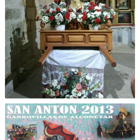
Colaboradores
AlkoTV
Biblioteca
Periódico Alconétar
Foros
Idiosincrasia
Diccionario
Traductor