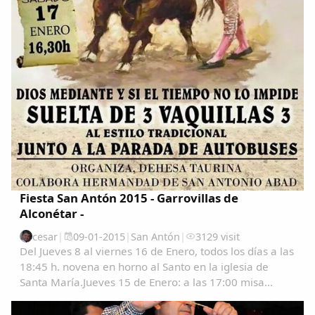
Fiesta San Antón 2015 - Garrovillas de
Alconétar -
cesar
|
09-01-2015
|
San Antón
|
3129 visit
Del Jueves 8 al viernes 16 de Enero, todos los días a las
18:45 h. novena en horno al Santo en la iglesia de
Santa María.Jueves 15 de Enero: a las 17:00 misa
solemne por los hermanos difuntos.Viernes 16 de
Enero: a la terminación de la novena se...