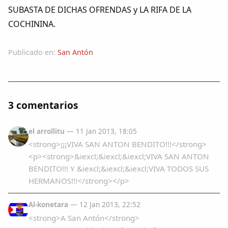
SUBASTA DE DICHAS OFRENDAS y LA RIFA DE LA
COCHININA.
Publicado en:
San Antón
3 comentarios
el arrollitu
— 11 Jan 2013, 18:05
<strong>¡¡¡VIVA SAN ANTON BENDITO!!!</strong>
<p><strong>&iexcl;&iexcl;&iexcl;VIVA SAN ANTON
BENDITO!!! Y &iexcl;&iexcl;&iexcl;VIVA TODOS SUS
HERMANOS!!!</strong></p>
Al-konetara
— 12 Jan 2013, 22:52
<strong>A San Antón</strong>