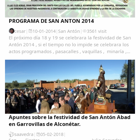
PROGRAMA DE SAN ANTON 2014
cesar
|
10-01-2014
|
San Antón
|
3561 visit
El próximo día 18 y 19 se celebrara la festividad de San
Antón 2014 , si el tiempo no lo impide se celebrara los
actos programados , pasacalles , vaquillas , minaría ,
bendición de animales , juegos populares y la
tradicional subasta con la rifa de...
Apuntes sobre la festividad de San Antón Abad
en Garrovillas de Alconétar.
saavedra
|
05-02-2018
|