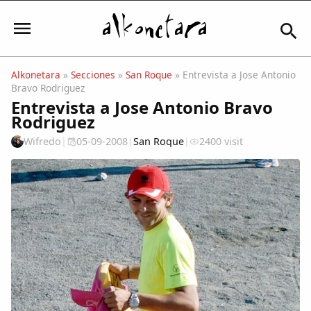
Alkonetara
»
Secciones
»
San Roque
» Entrevista a Jose Antonio
Bravo Rodriguez
Iniciar sesión
Entrevista a Jose Antonio Bravo
Rodriguez
Wifredo
|
05-09-2008
|
San Roque
|
2400 visit
Mi Cuenta
El Tiempo
Actualidad
Comunidad