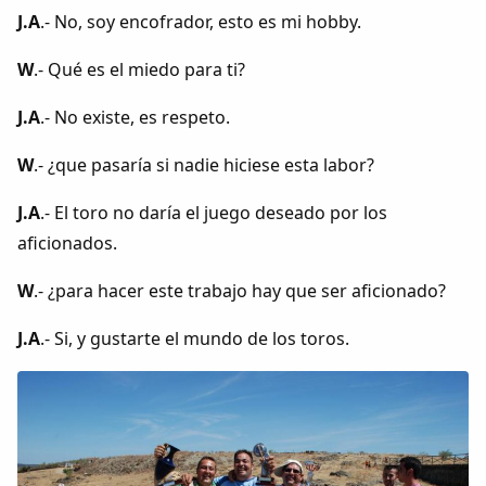
Dichos
J.A
.- No, soy encofrador, esto es mi hobby.
W
.- Qué es el miedo para ti?
Cancionero Local
J.A
.- No existe, es respeto.
Apodos
W
.- ¿que pasaría si nadie hiciese esta labor?
Peñas
J.A
.- El toro no daría el juego deseado por los
aficionados.
La palra
W
.- ¿para hacer este trabajo hay que ser aficionado?
Modo oscuro
J.A
.- Si, y gustarte el mundo de los toros.