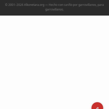
© 2001–2026 Alkonetara.org — Hecho con cariño por garrovillanos, para
garrovillanos.