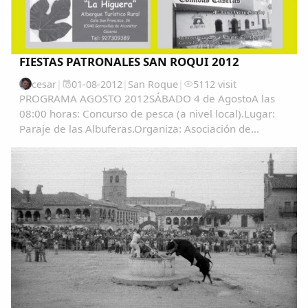
FIESTAS PATRONALES SAN ROQUI 2012
cesar
|
01-08-2012
|
San Roque
|
5112 visit
PROGRAMA AGOSTO 2012SÁBADO 4 de AgostoA las
08:00 horas: Concurso de pesca (a nivel local).Lugar:
Paraje de las Albuferas.Organiza: Asociación de
pescadores "La Sirena"A las 09:30 horas: Globo
Cautivo.Lugar : Campo de fútbol. ...