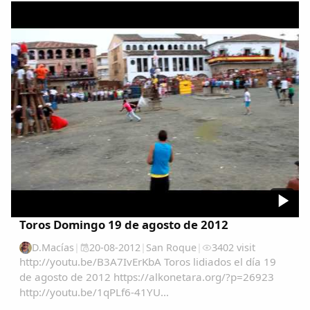
caballo a los niñ@s.Lugar: Picadero...
Toros Domingo 19 de agosto de 2012
D.Macías
|
20-08-2012
|
San Roque
|
3402 visit
http://youtu.be/B3A7IvErKbA Toros lidiados el día 19
de agosto de 2012 https://alkonetara.org/?p=26923
http://youtu.be/1qPLf6-41YU
http://youtu.be/DZIdw3VTLFk...