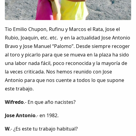
Colaboradores
AlkoTV
Tio Emilio Chupon, Rufinu y Marcos el Rata, Jose el
Biblioteca
Rubio, Joaquin, etc. etc. y en la actualidad Jose Antonio
Bravo y Jose Manuel “Palomo”. Desde siempre recoger
Periódico Alconétar
al toro y picarlo para que se mueva en la plaza ha sido
una labor nada fácil, poco reconocida y la mayoría de
Foros
la veces criticada. Nos hemos reunido con Jose
Antonio para que nos cuente a todos lo que supone
Idiosincrasia
este trabajo.
Wifredo
.- En que año nacistes?
Diccionario
Jose Antonio
.- en 1982.
Traductor
W
.- ¿Es este tu trabajo habitual?