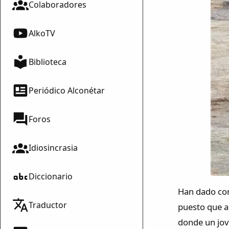
Colaboradores
AlkoTV
Biblioteca
Periódico Alconétar
Foros
Idiosincrasia
Diccionario
Han dado comi
Traductor
puesto que al
donde un jov