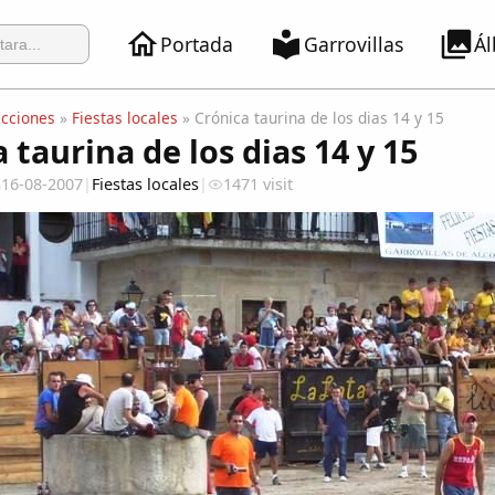
Portada
Garrovillas
Á
ecciones
»
Fiestas locales
» Crónica taurina de los dias 14 y 15
 taurina de los dias 14 y 15
16-08-2007
|
Fiestas locales
|
1471 visit