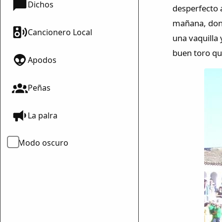
Dichos
desperfecto a
mañana, donde
Cancionero Local
una vaquilla
buen toro qu
Apodos
Peñas
La palra
Modo oscuro