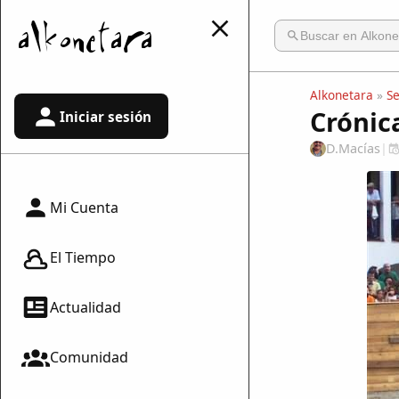
Alkonetara
»
S
Crónica
Iniciar sesión
D.Macías
|
Mi Cuenta
El Tiempo
Actualidad
Comunidad