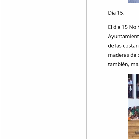
Día 15.
El dia 15 No 
Ayuntamiento
ar enlace
de las costa
maderas de c
también, mas