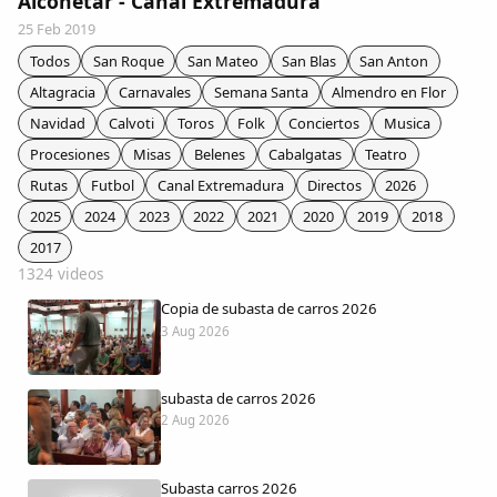
Alconetar - Canal Extremadura
Colaboradores
25 Feb 2019
Todos
San Roque
San Mateo
San Blas
San Anton
AlkoTV
Altagracia
Carnavales
Semana Santa
Almendro en Flor
Navidad
Calvoti
Toros
Folk
Conciertos
Musica
Biblioteca
Procesiones
Misas
Belenes
Cabalgatas
Teatro
Rutas
Futbol
Canal Extremadura
Directos
2026
Periódico Alconétar
2025
2024
2023
2022
2021
2020
2019
2018
2017
Foros
1324 videos
Copia de subasta de carros 2026
Idiosincrasia
3 Aug 2026
Diccionario
subasta de carros 2026
2 Aug 2026
Traductor
Subasta carros 2026