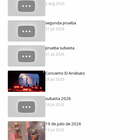
Dichos
2 Aug 2026
Cancionero Local
segunda prueba
31 Jul 2026
Apodos
prueba subasta
31 Jul 2026
Peñas
La palra
Concierto El Arrebato
28 Jul 2026
Modo oscuro
subasta 2026
24 Jul 2026
19 de julio de 2026
19 Jul 2026