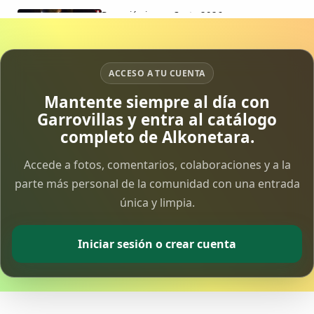
Procesión jueves Santo 2026
15 Apr 2026
Vía Crucis Solidario
ACCESO A TU CUENTA
7 Apr 2026
Mantente siempre al día con
Garrovillas y entra al catálogo
Fotoalbum Viernes Santo
completo de Alkonetara.
6 Apr 2026
Accede a fotos, comentarios, colaboraciones y a la
parte más personal de la comunidad con una entrada
Presentación libro de Salvador Valle
30 Mar 2026
única y limpia.
Traslado de la Virgen de los Dolores a la ermita
Iniciar sesión o crear cuenta
de la Soledad
14 Mar 2026
Video del almendro en flor 2026
8 Mar 2026