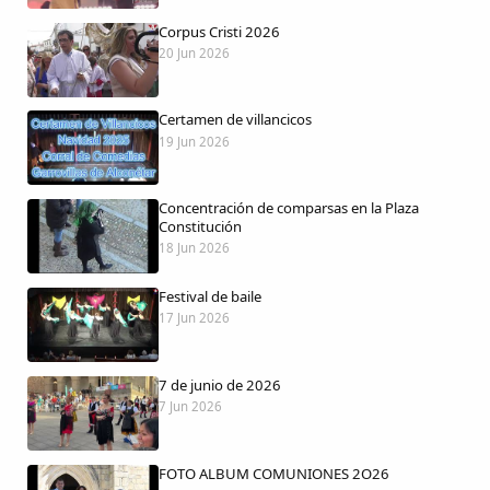
Corpus Cristi 2026
20 Jun 2026
Certamen de villancicos
Comparte
19 Jun 2026
Compartir en Facebook
Concentración de comparsas en la Plaza
Compartir en Twitter
Constitución
18 Jun 2026
Festival de baile
17 Jun 2026
Copiar enlace
7 de junio de 2026
7 Jun 2026
FOTO ALBUM COMUNIONES 2O26