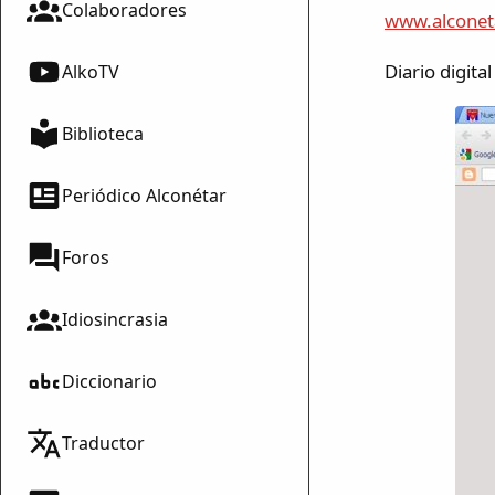
Colaboradores
www.alconet
Diario digita
AlkoTV
Biblioteca
Periódico Alconétar
Foros
Idiosincrasia
Diccionario
Traductor