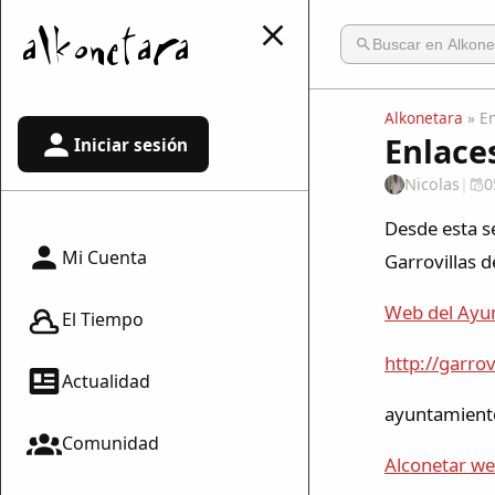
Alkonetara
» En
Enlaces
Iniciar sesión
Nicolas
|
0
Desde esta s
Mi Cuenta
Garrovillas 
Web del Ayu
El Tiempo
http://garrov
Actualidad
ayuntamiento
Comunidad
Alconetar w