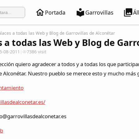
Portada
Garrovillas
Á
laces a todas las Web y Blog de Garrovillas de Alconétar
 a todas las Web y Blog de Garr
5-08-2011
|
7386 visit
ección quiero agradecer a todos y a todas los que particip
de Alconétar. Nuestro pueblo se merece esto y mucho más g
ntamiento
illasdealconetar.es/
@garrovillasdealconetar.es
eb