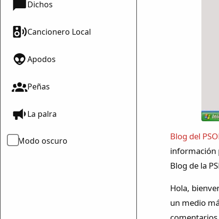
Dichos
Cancionero Local
Apodos
Peñas
La palra
Blog del PSO
Modo oscuro
información p
Blog de la P
Hola, bienve
un medio más 
comentarios, 