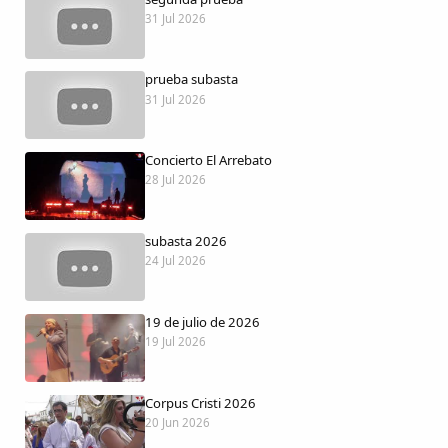
Dichos
31 Jul 2026
Cancionero Local
prueba subasta
31 Jul 2026
Apodos
Concierto El Arrebato
Peñas
28 Jul 2026
La palra
subasta 2026
24 Jul 2026
Modo oscuro
19 de julio de 2026
19 Jul 2026
Corpus Cristi 2026
20 Jun 2026