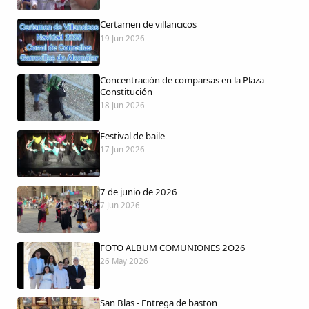
Certamen de villancicos
19 Jun 2026
Comparte
Concentración de comparsas en la Plaza
Compartir en Facebook
Constitución
18 Jun 2026
Compartir en Twitter
Festival de baile
17 Jun 2026
7 de junio de 2026
Copiar enlace
7 Jun 2026
FOTO ALBUM COMUNIONES 2O26
26 May 2026
San Blas - Entrega de baston