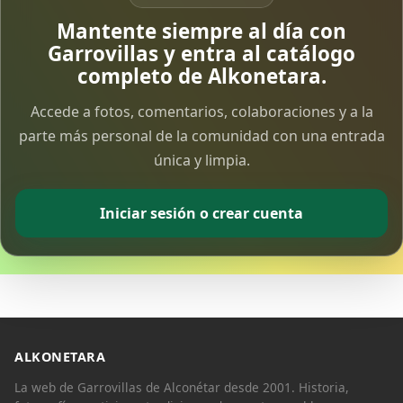
Vía Crucis Solidario
Mantente siempre al día con
7 Apr 2026
Garrovillas y entra al catálogo
completo de Alkonetara.
Fotoalbum Viernes Santo
Accede a fotos, comentarios, colaboraciones y a la
6 Apr 2026
parte más personal de la comunidad con una entrada
única y limpia.
Presentación libro de Salvador Valle
30 Mar 2026
Iniciar sesión o crear cuenta
Traslado de la Virgen de los Dolores a la ermita
de la Soledad
14 Mar 2026
Video del almendro en flor 2026
8 Mar 2026
ALKONETARA
La web de Garrovillas de Alconétar desde 2001. Historia,
XXVI MUESTRA ALMENDRO EN FLOR