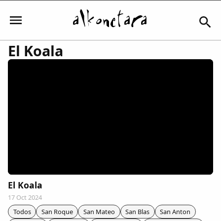
El Koala
Iniciar sesión
Mi Cuenta
El Tiempo
Actualidad
El Koala
17 Oct 2024
Comunidad
Todos
San Roque
San Mateo
San Blas
San Anton