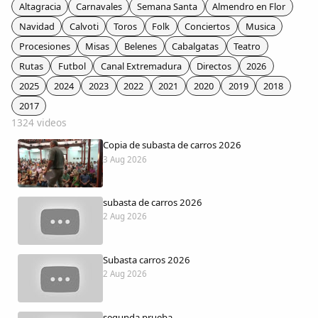
Colaboradores
Altagracia
Carnavales
Semana Santa
Almendro en Flor
Navidad
Calvoti
Toros
Folk
Conciertos
Musica
AlkoTV
Procesiones
Misas
Belenes
Cabalgatas
Teatro
Rutas
Futbol
Canal Extremadura
Directos
2026
Biblioteca
2025
2024
2023
2022
2021
2020
2019
2018
2017
1324 videos
Periódico Alconétar
Copia de subasta de carros 2026
3 Aug 2026
Foros
subasta de carros 2026
Idiosincrasia
2 Aug 2026
Diccionario
Subasta carros 2026
2 Aug 2026
Traductor
segunda prueba