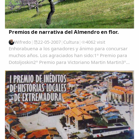
Premios de narrativa del Almendro en flor.
Wifredo
|
22-05-2007
|
Cultura
|
4062 visit
Enhorabuena a los ganadores y ánimo para concursar
muchos años. Los agraciados han sido:1º Premio para
Dotoljoskin2º Premio para Victoriano Martin Martin3º
Clasificado Gondola PRIMER PREMIO....