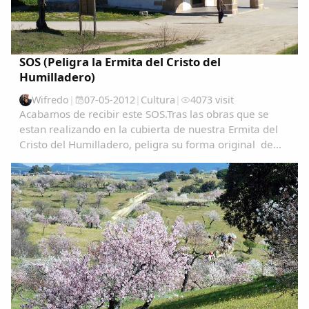
SOS (Peligra la Ermita del Cristo del
Humilladero)
Wifredo
|
07-05-2012
|
Cultura
|
4073 visit
Acabamos de recibir este SOS.Tras las obras que se
estan realizando en la cubierta de nuestra Ermita del
Cristo del Humilladero, peligra su forma original de
estructura, es un monumento catalogado de gran
interes, tanto Patrimonial como Espiritual...