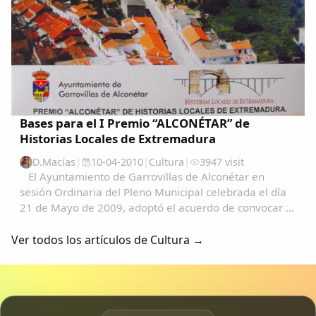
Bases para el I Premio “ALCONÉTAR” de
Historias Locales de Extremadura
D.Macías
|
10-04-2010
|
Cultura
|
3947 visit
El Ayuntamiento de Garrovillas de Alconétar en
sesión Ordinaria del Pleno Municipal celebrada el día
21 de Mayo de 2009, adoptó el acuerdo de convocar el
I Premio de Historias Locales de Extremadura, con
sujeción a las siguientes Bases que...
Ver todos los artículos de Cultura →