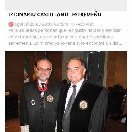
IZIONARIU CASTILLANU - ESTREMEÑU
legal
|
28-03-2008
|
Cultura
|
7465 visit
L
Para aquellas personas que les gusta hablar y escribir
en extremeñu, os adjunto un diccionario castillanu -
estremeñu. Lo mismo ya lo teneis, lo encontré un día
navegando y me pareció muy interesante. Ya me
contareis que os parece. Saludos...