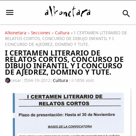
Alkonetara
»
Secciones
»
Cultura
» I CERTAMEN LITERARIO DE
RELATOS CORTOS, CONCURSO DE DIBUJO INFANTIL Y I
Iniciar sesión
CONCURSO DE AJEDREZ, DOMINO Y TUTE.
I CERTAMEN LITERARIO DE
RELATOS CORTOS, CONCURSO DE
DIBUJO INFANTIL Y I CONCURSO
DE AJEDREZ, DOMINO Y TUTE.
Mi Cuenta
cesar
|
04-10-2012
|
Cultura
|
1856 visit
El Tiempo
Actualidad
Comunidad