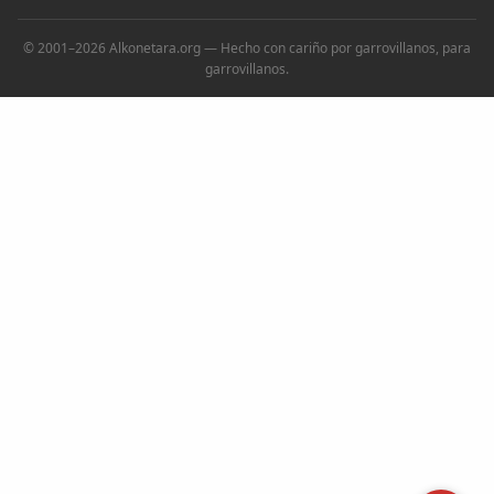
© 2001–2026 Alkonetara.org — Hecho con cariño por garrovillanos, para
garrovillanos.