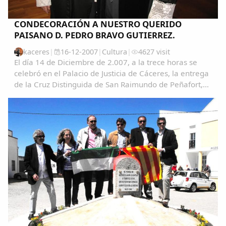
CONDECORACIÓN A NUESTRO QUERIDO
PAISANO D. PEDRO BRAVO GUTIERREZ.
kaceres
|
16-12-2007
|
Cultura
|
4627 visit
El día 14 de Diciembre de 2.007, a la trece horas se
celebró en el Palacio de Justicia de Cáceres, la entrega
de la Cruz Distinguida de San Raimundo de Peñafort,
con motivo de la onomástica de S.M. el Rey a nuestro
querido y paisano D. Pedro Bravo...
Comparte