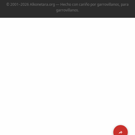
© 2001–2026 Alkonetara.org — Hecho con cariño por garrovillanos, para
garrovillanos.