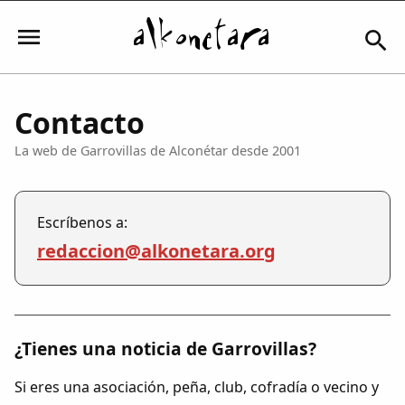
Contacto
Iniciar sesión
La web de Garrovillas de Alconétar desde 2001
Mi Cuenta
Escríbenos a:
redaccion@alkonetara.org
El Tiempo
Actualidad
¿Tienes una noticia de Garrovillas?
Comunidad
Si eres una asociación, peña, club, cofradía o vecino y