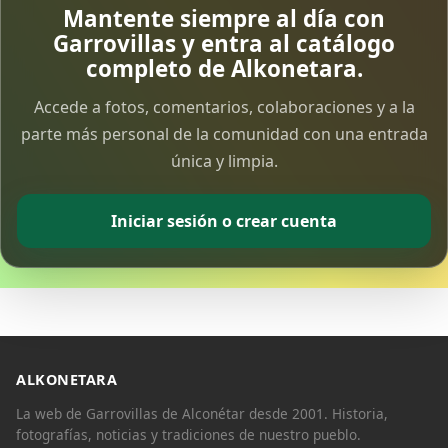
Mantente siempre al día con
Garrovillas y entra al catálogo
completo de Alkonetara.
Accede a fotos, comentarios, colaboraciones y a la
parte más personal de la comunidad con una entrada
única y limpia.
Comparte
Compartir en Facebook
Iniciar sesión o crear cuenta
Compartir en Twitter
ALKONETARA
Copiar enlace
La web de Garrovillas de Alconétar desde 2001. Historia,
fotografías, noticias y tradiciones de nuestro pueblo.