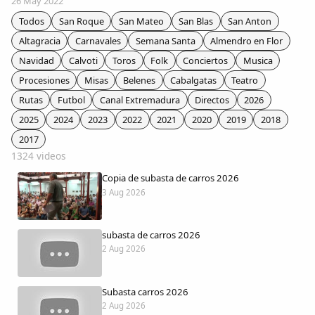
26 May 2022
Colaboradores
Todos
San Roque
San Mateo
San Blas
San Anton
Altagracia
Carnavales
Semana Santa
Almendro en Flor
AlkoTV
Navidad
Calvoti
Toros
Folk
Conciertos
Musica
Procesiones
Misas
Belenes
Cabalgatas
Teatro
Biblioteca
Rutas
Futbol
Canal Extremadura
Directos
2026
2025
2024
2023
2022
2021
2020
2019
2018
Periódico Alconétar
2017
1324 videos
Foros
Copia de subasta de carros 2026
3 Aug 2026
Idiosincrasia
subasta de carros 2026
Diccionario
2 Aug 2026
Traductor
Subasta carros 2026
2 Aug 2026