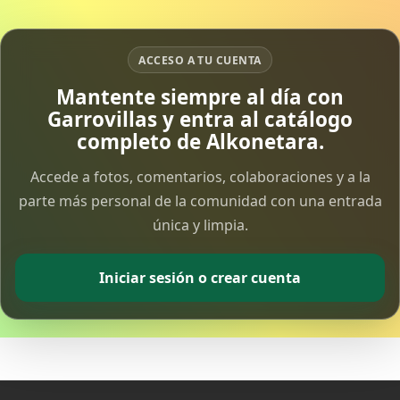
15 Apr 2026
ACCESO A TU CUENTA
Vía Crucis Solidario
7 Apr 2026
Mantente siempre al día con
Garrovillas y entra al catálogo
completo de Alkonetara.
Fotoalbum Viernes Santo
6 Apr 2026
Accede a fotos, comentarios, colaboraciones y a la
parte más personal de la comunidad con una entrada
Presentación libro de Salvador Valle
única y limpia.
30 Mar 2026
Iniciar sesión o crear cuenta
Traslado de la Virgen de los Dolores a la ermita
de la Soledad
14 Mar 2026
Video del almendro en flor 2026
8 Mar 2026