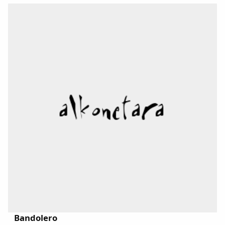
Dichos
Cancionero Local
Apodos
Peñas
La palra
Modo oscuro
Bandolero