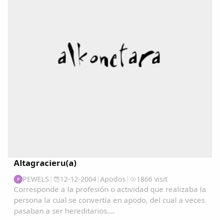
Copiar enlace
Altagracieru(a)
PEWELS
|
12-12-2004
|
Apodos
|
1866 visit
P
Corresponde a la profesión o actividad que realizaba la
persona la cual se convertía en apodo, del cual a veces
pasaban a ser hereditarios....