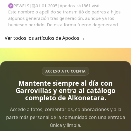
PEWELS
|
01-01-2005
|
Apodos
|
1861 visit
P
Este nombre o apellido se transmitió de padres a hijos,
algunos generación tras generación, aunque ya los
hubiesen perdido. De esta forma fueron degenerando
y convirtiéndose en apodos....
Ver todos los artículos de Apodos →
ACCESO A TU CUENTA
Mantente siempre al día con
Garrovillas y entra al catálogo
completo de Alkonetara.
Accede a fotos, comentarios, colaboraciones y a la
parte más personal de la comunidad con una entrada
única y limpia.