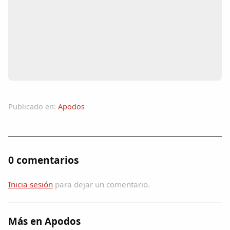
Colaboradores
AlkoTV
Biblioteca
Periódico Alconétar
Publicado en:
Apodos
Foros
Idiosincrasia
0 comentarios
Diccionario
Inicia sesión
para dejar un comentario.
Traductor
Más en Apodos