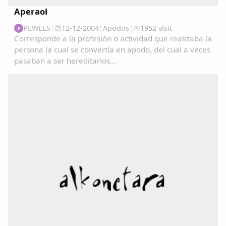
Aperaol
PEWELS
|
12-12-2004
|
Apodos
|
1952 visit
P
Corresponde a la profesión o actividad que realizaba la
persona la cual se convertía en apodo, del cual a veces
pasaban a ser hereditarios...