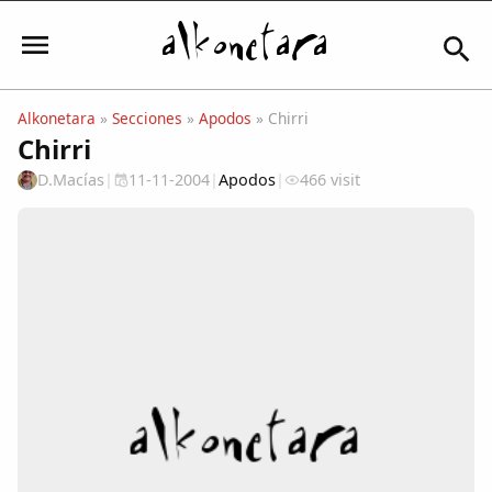
Alkonetara
»
Secciones
»
Apodos
» Chirri
Chirri
Iniciar sesión
D.Macías
|
11-11-2004
|
Apodos
|
466 visit
Mi Cuenta
El Tiempo
Actualidad
Comunidad