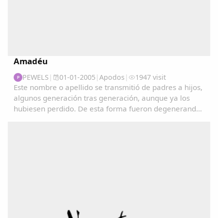
Amadéu
PEWELS
|
01-01-2005
|
Apodos
|
1947 visit
P
Este nombre o apellido se transmitió de padres a hijos,
algunos generación tras generación, aunque ya los
hubiesen perdido. De esta forma fueron degenerando
y convirtiéndose en apodos....