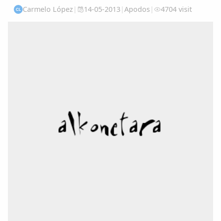
Carmelo López
|
14-05-2013
|
Apodos
|
4704 visit
CL