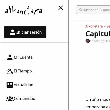
Alkonetara
»
S
Capitul
Iniciar sesión
cesar
|
10-
Mi Cuenta
El Tiempo
Actualidad
Comunidad
Un año mas s
empezaba a ec