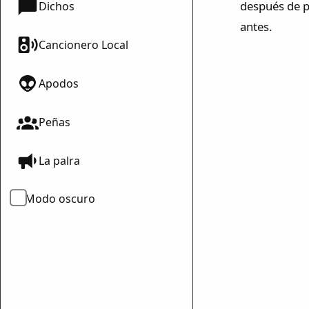
después de p
Dichos
antes.
Cancionero Local
Apodos
Peñas
La palra
Modo oscuro