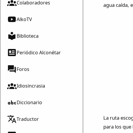
Colaboradores
agua caída, 
AlkoTV
Biblioteca
Periódico Alconétar
Foros
Idiosincrasia
Diccionario
La ruta escog
Traductor
para los que