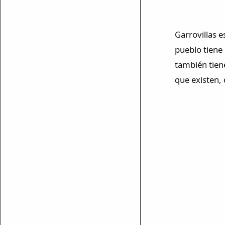
Garrovillas e
pueblo tiene
también tien
que existen, 
mparte
mpartir
cebook
mpartir
 Twitter