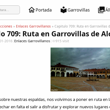
Portada
Garrovillas
Á
ecciones
»
Enlaces Garrovillanos
» Capitulo 709: Ruta en Garrovillas d
o 709: Ruta en Garrovillas de Al
01-2016
|
Enlaces Garrovillanos
|
915 visit
obre nuestras espaldas, nos volvimos a poner en ruta en l
har en falta el salir a disfrutar y explorar nuevos lugare