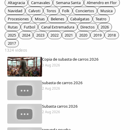
Colaboradores
Altagracia
Carnavales
Semana Santa
Almendro en Flor
Navidad
Calvoti
Toros
Folk
Conciertos
Musica
AlkoTV
Procesiones
Misas
Belenes
Cabalgatas
Teatro
Rutas
Futbol
Canal Extremadura
Directos
2026
Biblioteca
2025
2024
2023
2022
2021
2020
2019
2018
2017
1324 videos
Periódico Alconétar
Copia de subasta de carros 2026
3 Aug 2026
Foros
subasta de carros 2026
Idiosincrasia
2 Aug 2026
Diccionario
Subasta carros 2026
2 Aug 2026
Traductor
segunda prueba