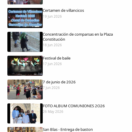
Certamen de villancicos
19 Jun 2026
Comparte
Concentración de comparsas en la Plaza
Compartir en Facebook
Constitución
18 Jun 2026
Compartir en Twitter
Festival de baile
17 Jun 2026
7 de junio de 2026
Copiar enlace
7 Jun 2026
FOTO ALBUM COMUNIONES 2O26
26 May 2026
San Blas - Entrega de baston