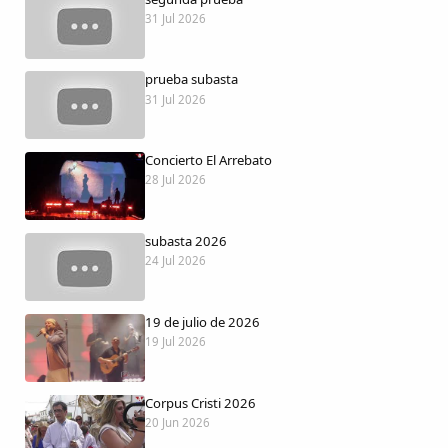
Dichos
31 Jul 2026
Cancionero Local
prueba subasta
31 Jul 2026
Apodos
Concierto El Arrebato
Peñas
28 Jul 2026
La palra
subasta 2026
24 Jul 2026
Modo oscuro
19 de julio de 2026
19 Jul 2026
Corpus Cristi 2026
20 Jun 2026