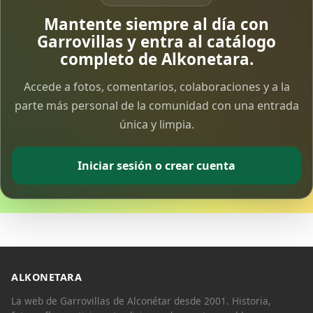
Vía Crucis Solidario
Mantente siempre al día con
7 Apr 2026
Garrovillas y entra al catálogo
completo de Alkonetara.
Fotoalbum Viernes Santo
Accede a fotos, comentarios, colaboraciones y a la
6 Apr 2026
parte más personal de la comunidad con una entrada
única y limpia.
Presentación libro de Salvador Valle
30 Mar 2026
Iniciar sesión o crear cuenta
Traslado de la Virgen de los Dolores a la ermita
de la Soledad
14 Mar 2026
Video del almendro en flor 2026
8 Mar 2026
ALKONETARA
La web de Garrovillas de Alconétar desde 2001. Historia,
XXVI MUESTRA ALMENDRO EN FLOR