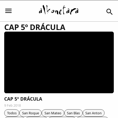
CAP 5º DRÁCULA
Iniciar sesión
Mi Cuenta
El Tiempo
Actualidad
CAP 5º DRÁCULA
9 Feb 2018
Comunidad
Todos
San Roque
San Mateo
San Blas
San Anton