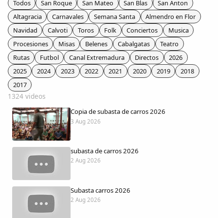
Todos
San Roque
San Mateo
San Blas
San Anton
Colaboradores
Altagracia
Carnavales
Semana Santa
Almendro en Flor
Navidad
Calvoti
Toros
Folk
Conciertos
Musica
AlkoTV
Procesiones
Misas
Belenes
Cabalgatas
Teatro
Rutas
Futbol
Canal Extremadura
Directos
2026
Biblioteca
2025
2024
2023
2022
2021
2020
2019
2018
2017
Periódico Alconétar
1324 videos
Copia de subasta de carros 2026
Foros
3 Aug 2026
Idiosincrasia
subasta de carros 2026
2 Aug 2026
Diccionario
Subasta carros 2026
Traductor
2 Aug 2026