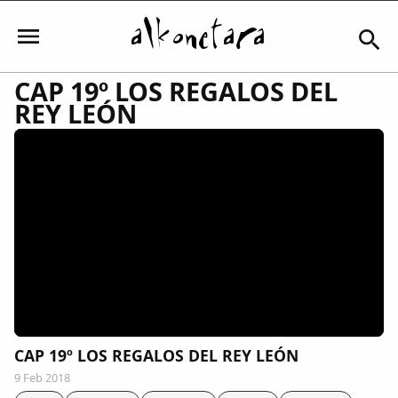
CAP 19º LOS REGALOS DEL
REY LEÓN
Iniciar sesión
Mi Cuenta
El Tiempo
Actualidad
CAP 19º LOS REGALOS DEL REY LEÓN
Comunidad
9 Feb 2018