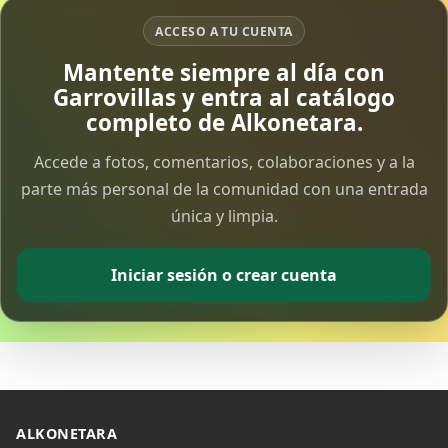
ACCESO A TU CUENTA
Vía Crucis Solidario
Mantente siempre al día con
7 Apr 2026
Garrovillas y entra al catálogo
completo de Alkonetara.
Fotoalbum Viernes Santo
6 Apr 2026
Accede a fotos, comentarios, colaboraciones y a la
parte más personal de la comunidad con una entrada
única y limpia.
Presentación libro de Salvador Valle
30 Mar 2026
Iniciar sesión o crear cuenta
Traslado de la Virgen de los Dolores a la ermita
de la Soledad
14 Mar 2026
Video del almendro en flor 2026
8 Mar 2026
ALKONETARA