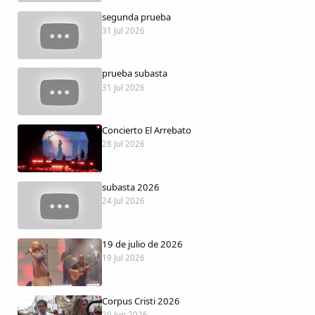
Dichos
segunda prueba
31 Jul 2026
Cancionero Local
prueba subasta
Apodos
31 Jul 2026
Peñas
Concierto El Arrebato
28 Jul 2026
La palra
subasta 2026
Modo oscuro
24 Jul 2026
19 de julio de 2026
19 Jul 2026
Corpus Cristi 2026
20 Jun 2026