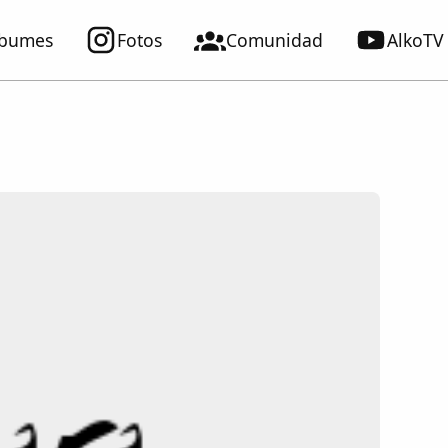
lbumes
Fotos
Comunidad
AlkoTV