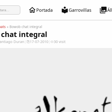
Portada
Garrovillas
Á
hats
» Bowob chat integral
chat integral
 Santiago Duran
|
17-07-2010
|
30 visit