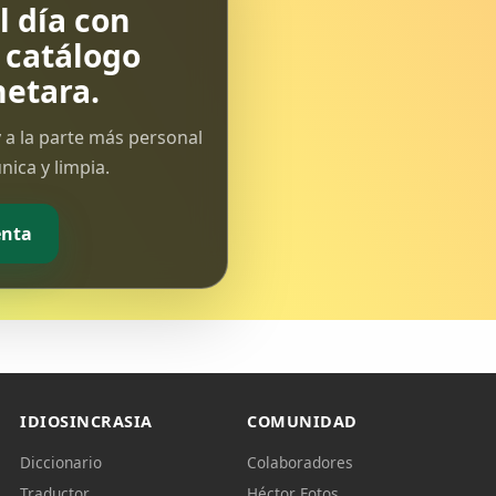
 día con
l catálogo
etara.
 a la parte más personal
ica y limpia.
enta
IDIOSINCRASIA
COMUNIDAD
Diccionario
Colaboradores
Traductor
Héctor Fotos