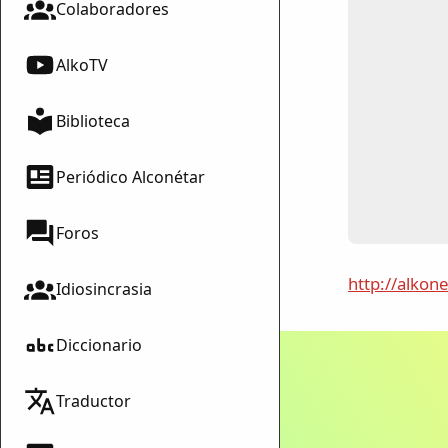
Colaboradores
AlkoTV
Biblioteca
Periódico Alconétar
Foros
mparte
mpartir
http://alkon
Idiosincrasia
cebook
Diccionario
mpartir
 Twitter
Traductor