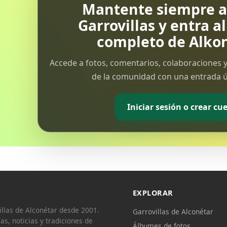
Mantente siempre al
Garrovillas y entra a
completo de Alkon
Accede a fotos, comentarios, colaboraciones y
de la comunidad con una entrada ún
Iniciar sesión o crear cu
EXPLORAR
llas de Alconétar desde 2001.
Garrovillas de Alconétar
ías, noticias y tradiciones de
Álbumes de fotos