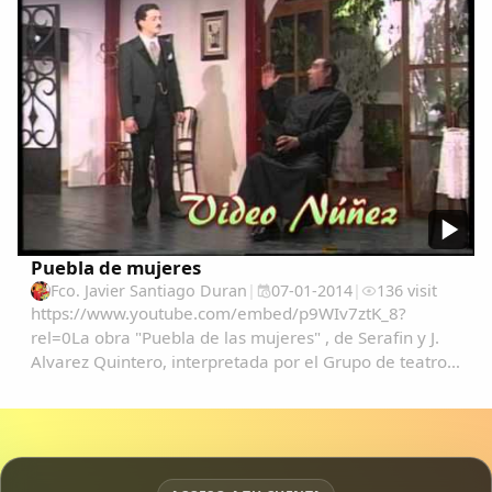
Puebla de mujeres
Fco. Javier Santiago Duran
|
07-01-2014
|
136 visit
https://www.youtube.com/embed/p9WIv7ztK_8?
rel=0La obra "Puebla de las mujeres" , de Serafin y J.
Alvarez Quintero, interpretada por el Grupo de teatro
Corral de Comedias de Garrovillas y grabado por
Marino Nuñez.Actuan:Chon SantiagoEva Martin ...