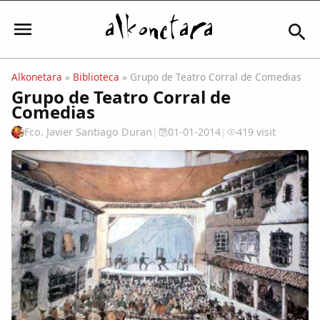
Alkonetara
»
Biblioteca
» Grupo de Teatro Corral de Comedias
Grupo de Teatro Corral de
Iniciar sesión
Comedias
Fco. Javier Santiago Duran
|
01-01-2014
|
419 visit
Mi Cuenta
El Tiempo
Actualidad
Comunidad