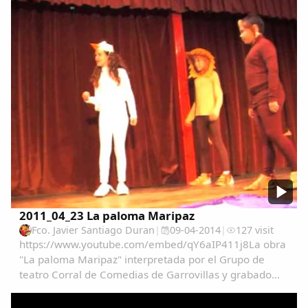
2011_04_23 La paloma Maripaz
Fco. Javier Santiago Duran
|
09-04-2014
|
127 visit
https://www.youtube.com/embed/qY6aIP411j8La obra
"La paloma Maripaz" interpretada por el Grupo de
teatro Corral de Comedias de Garrovillas y grabado
por Mariano Nuñez en su XX
aniversario. Presenta:Sara DuranActuan:Fernando