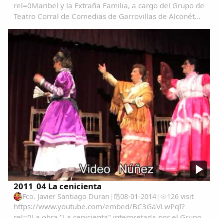
Dichos
rel=0Maribel y la Extraña Familia, a cargo del Grupo de
Teatro Corral de Comedias de Garrovillas de Alconétar.
Estrenada el 4 de febrero de 1994. Actuan:Angeles
Cancionero Local
MaciasAscension SantagoFernando HurtadoAna Luz...
Apodos
Peñas
La palra
Modo oscuro
2011_04 La cenicienta
Fco. Javier Santiago Duran
|
08-01-2014
|
126 visit
https://www.youtube.com/embed/BC3GaVLwPqI?
rel=0La obra "La cenicienta" interpretada por el Grupo