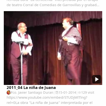
de teatro Corral de Comedias de Garrovillas y grabado
por Mariano Nuñez en su XX aniversario. Actúan:Irene
NuñezRosa NuñezEva MartinPurificacion...
2011_04 La niña de Juana
Fco. Javier Santiago Duran
|
15-01-2014
|
129 visit
https://www.youtube.com/embed/STUDjMlTlng?
rel=0La obra "La niña de Juana" interpretada por el