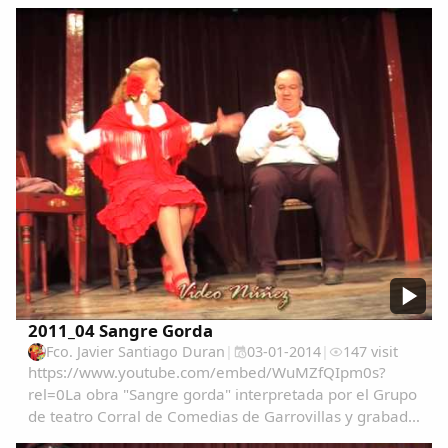
aniversario. ...
2011_04 Sangre Gorda
Fco. Javier Santiago Duran
|
03-01-2014
|
147 visit
https://www.youtube.com/embed/WuMZfQIpm0s?
rel=0La obra "Sangre gorda" interpretada por el Grupo
de teatro Corral de Comedias de Garrovillas y grabado
por Mariano Nuñez.en su XX aniversario.