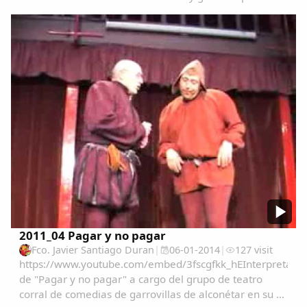
Mariano Nuñez en su XX aniversario...
2011_04 Pagar y no pagar
Fco. Javier Santiago Duran
|
06-01-2014
|
127 visit
https://www.youtube.com/embed/3fscgfkk_hEInterpretació
de "Pagar y no pagar" a cargo del grupo de teatro
corral de comedias de garrovillas de alconétar en su xx