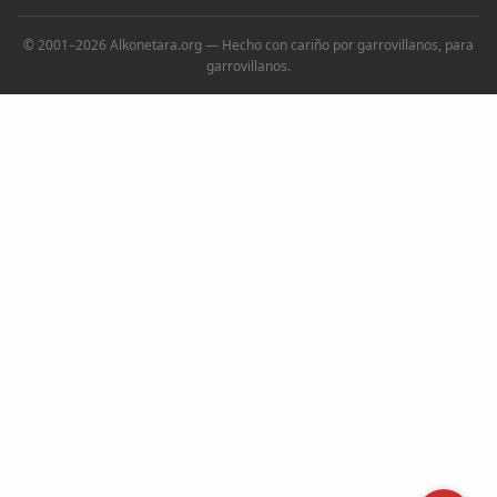
© 2001–2026 Alkonetara.org — Hecho con cariño por garrovillanos, para
garrovillanos.