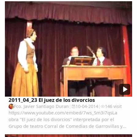
Compartir en Facebook
aniversario. Actuan:Ana Luz HernandezAngela...
Compartir en Twitter
Copiar enlace
2011_04_23 El juez de los divorcios
Fco. Javier Santiago Duran
|
10-04-2014
|
146 visit
https://www.youtube.com/embed/7ws_Sm3i7qsLa
obra "El juez de los divorcios" interpretada por el
Grupo de teatro Corral de Comedias de Garrovillas y
grabado por Mariano Nuñez en su XX aniversario. ...