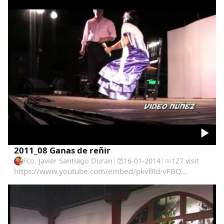
PrietoFernando...
2011_08 Ganas de reñir
Fco. Javier Santiago Duran
|
16-01-2014
|
127 visit
https://www.youtube.com/embed/pkvfRd-vFBQ...