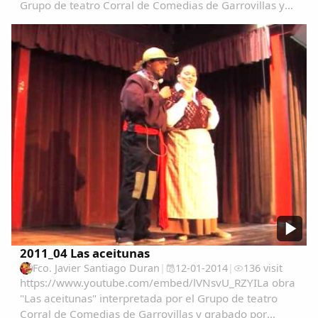
Grupo de teatro Corral de Comedias de Garrovillas y
grabado por Mariano Nuñez en su XX aniversario.
Actuan:Pepe MaciasBelen PerdianesAna Luz
Hernandez ...
2011_04 Las aceitunas
Fco. Javier Santiago Duran
|
12-01-2014
|
136 visit
https://www.youtube.com/embed/lVNsvU_RZYILa obra
"Las aceitunas" interpretada por el Grupo de teatro
Corral de Comedias de Garrovillas y grabado por