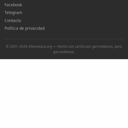
Facebook
Telegram
Contacto
Política de privacidad
© 2001–2026 Alkonetara.org — Hecho con cariño por garrovillanos, para
garrovillanos.