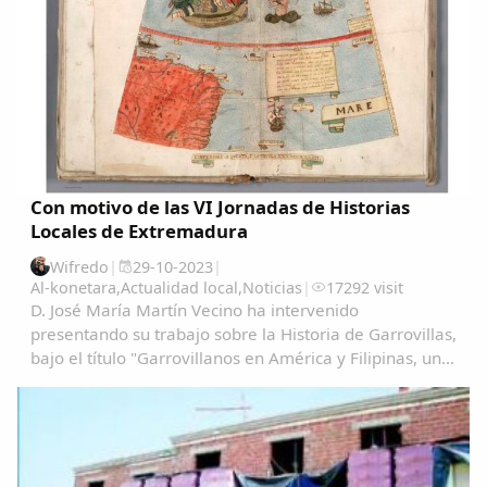
Con motivo de las VI Jornadas de Historias
Locales de Extremadura
Wifredo
|
29-10-2023
|
Al-konetara
,
Actualidad local
,
Noticias
|
17292 visit
D. José María Martín Vecino ha intervenido
presentando su trabajo sobre la Historia de Garrovillas,
bajo el título "Garrovillanos en América y Filipinas, una
aproximación cartográfica" Garrovillanos-en-
AmeÃ&#140;&#129;rica-y-Filipinas-una...