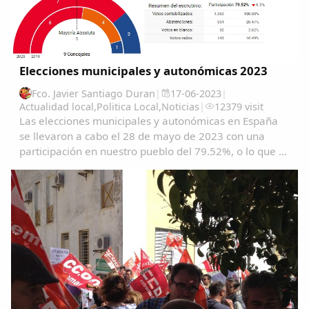
Elecciones municipales y autonómicas 2023
Fco. Javier Santiago Duran
|
17-06-2023
|
Actualidad local
,
Politica Local
,
Noticias
|
12379 visit
Las elecciones municipales y autonómicas en España
se llevaron a cabo el 28 de mayo de 2023 con una
participación en nuestro pueblo del 79.52%, o lo que es
lo mismo1363 garrovillanos ejercieron su derecho al
voto. Se eligieron este año 9 concejales...