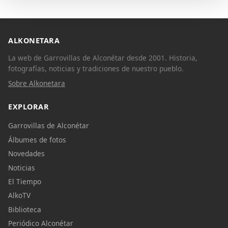
ALKONETARA
La web de Garrovillas de Alconétar desde 2001. Historia,
fotografías, noticias y tradiciones de nuestro pueblo.
Sobre Alkonetara
EXPLORAR
Garrovillas de Alconétar
Álbumes de fotos
Novedades
Noticias
El Tiempo
AlkoTV
Biblioteca
Periódico Alconétar