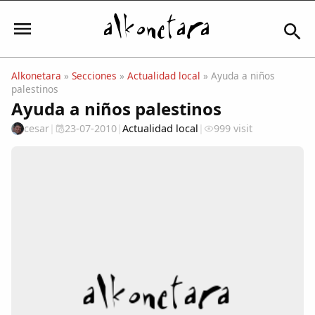
Alkonetara
»
Secciones
»
Actualidad local
» Ayuda a niños
palestinos
Iniciar sesión
Ayuda a niños palestinos
cesar
|
23-07-2010
|
Actualidad local
|
999 visit
Mi Cuenta
El Tiempo
Actualidad
Comunidad