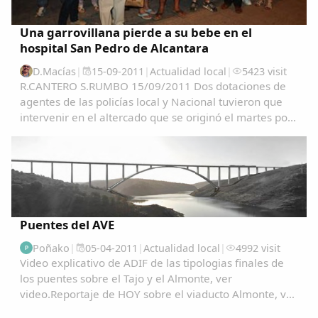
Una garrovillana pierde a su bebe en el
hospital San Pedro de Alcantara
D.Macías
|
15-09-2011
|
Actualidad local
|
5423 visit
R.CANTERO S.RUMBO 15/09/2011 Dos dotaciones de
agentes de las policías local y Nacional tuvieron que
intervenir en el altercado que se originó el martes por
la tarde en la sala de espera del Materno del Hospital
San Pedro de Alcántara cuando los...
Puentes del AVE
Poñako
|
05-04-2011
|
Actualidad local
|
4992 visit
P
Video explicativo de ADIF de las tipologias finales de
los puentes sobre el Tajo y el Almonte, ver
video.Reportaje de HOY sobre el viaducto Almonte, ver
video.Imagenes del viaducto Almonte y un trazado