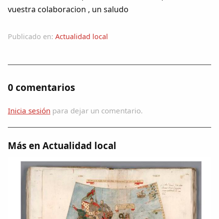
Dichos
vuestra colaboracion , un saludo
Cancionero Local
Publicado en:
Actualidad local
Apodos
0 comentarios
Peñas
Inicia sesión
para dejar un comentario.
La palra
Modo oscuro
Más en Actualidad local