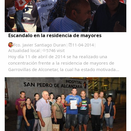
Comparte
Compartir en Facebook
Compartir en Twitter
Escandalo en la residencia de mayores
Fco. Javier Santiago Duran
|
11-04-2014
|
Actualidad local
|
5746 visit
Hoy día 11 de abril de 2014 se ha realizado una
concentración frente a la residencia de mayores de
Copiar enlace
Garrovillas de Alconetar, la cual ha estado motivada
por los sucesos acaecidos al haberse llevado acabo el
despido, a todas luces improcedente, de...