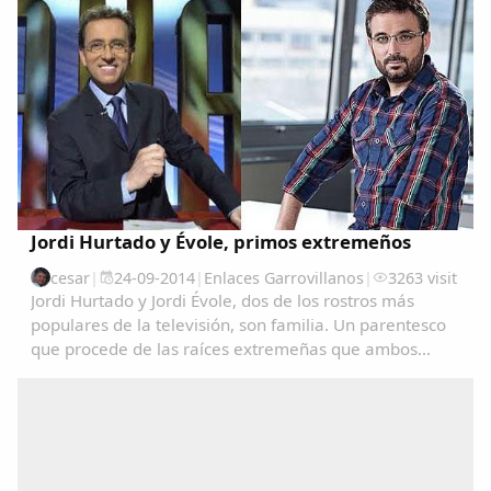
accidente se ha producido a las 9.30 de la mañana
en...
Jordi Hurtado y Évole, primos extremeños
cesar
|
24-09-2014
|
Enlaces Garrovillanos
|
3263 visit
Jordi Hurtado y Jordi Évole, dos de los rostros más
populares de la televisión, son familia. Un parentesco
que procede de las raíces extremeñas que ambos
comparten.La presentadora Toñi Moreno ha logrado
que Hurtado confirmara el rumor que circulaba...