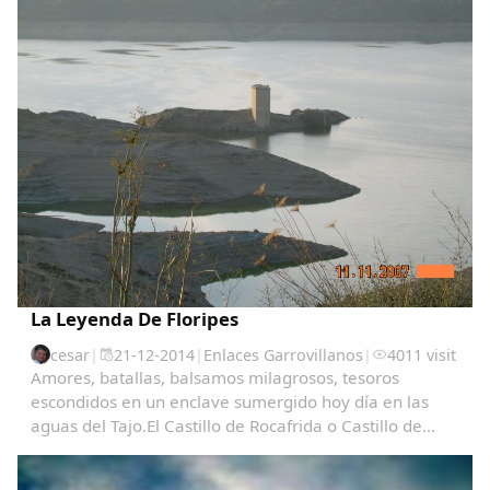
La Leyenda De Floripes
cesar
|
21-12-2014
|
Enlaces Garrovillanos
|
4011 visit
Amores, batallas, balsamos milagrosos, tesoros
escondidos en un enclave sumergido hoy día en las
aguas del Tajo.El Castillo de Rocafrida o Castillo de
Floripes es una fortaleza, de estilo gótico, construida
sobre los restos de otra romana anterior...