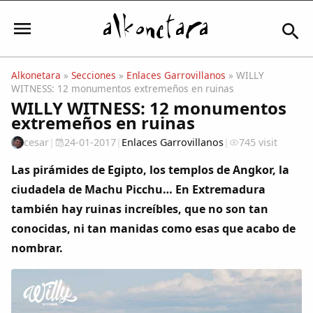
Alkonetara
»
Secciones
»
Enlaces Garrovillanos
» WILLY
WITNESS: 12 monumentos extremeños en ruinas
Iniciar sesión
WILLY WITNESS: 12 monumentos
extremeños en ruinas
cesar
|
24-01-2017
|
Enlaces Garrovillanos
|
745 visit
Mi Cuenta
Las pirámides de Egipto, los templos de Angkor, la
ciudadela de Machu Picchu… En Extremadura
El Tiempo
también hay ruinas increíbles, que no son tan
conocidas, ni tan manidas como esas que acabo de
Actualidad
nombrar.
Comunidad