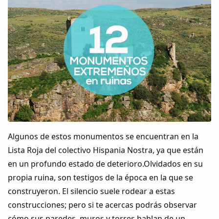
Colaboradores
AlkoTV
Biblioteca
Periódico Alconétar
Foros
Algunos de estos monumentos se encuentran en la
Idiosincrasia
Lista Roja del colectivo Hispania Nostra, ya que están
en un profundo estado de deterioro.Olvidados en su
Diccionario
propia ruina, son testigos de la época en la que se
construyeron. El silencio suele rodear a estas
Traductor
construcciones; pero si te acercas podrás observar
cómo sus paredes, muros y torres hablan de un