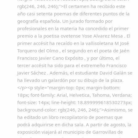
rgb(246, 246, 246);">El certamen ha recibido este
año casi setenta poemas de diferentes puntos de la
geografía española. Un jurado formado por
profesionales en la materia ha concedido el primer
premio a la poetisa ovetense Yose Alvarez Mesa . El
primer accésit ha recaído en la vallisoletana M José
Torquero del Olmo , el segundo en el poeta de Jaén
Francisco Javier Cano Expósito , y por último, el
tercer accésit ha sido para el extremeño Francisco
Javier Sáchez . Además, el estudiante David Galán se
ha llevado un galardón por su dibujo de la plaza.
</p><p style="margin-top: 0px; margin-bottom:
18px; font-family: Arial, Helvetica, Tahoma, Verdana;
font-size: 14px; line-height: 18.899999618530273px;
background-color: rgb(246, 246, 246);">Asimismo, se
ha editado un libro recopilatorio de poemas que
podrá adquirirse en dicha sala. A partir de agosto, la
exposición viajará al municipio de Garrovillas de