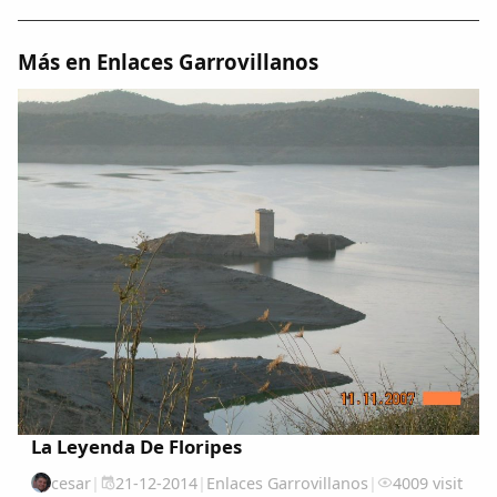
Más en Enlaces Garrovillanos
La Leyenda De Floripes
cesar
|
21-12-2014
|
Enlaces Garrovillanos
|
4009 visit