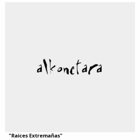
comparten.La presentadora Toñi Moreno ha logrado
que Hurtado confirmara el rumor que circulaba...
"Raices Extremañas"