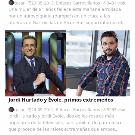
cesar
|
23-05-2013
|
Enlaces Garrovillanos
|
3431 visit
Una mujer de 81 años fallece esta mañana arrollada
por un autovolquete (dumper) en un cruce a las
afueras de Garrovillas de Alconetar, según informa el
servicio de emergencias 112 de Extremadura.El
accidente se ha producido a las 9.30 de la mañana
en...
Jordi Hurtado y Évole, primos extremeños
cesar
|
24-09-2014
|
Enlaces Garrovillanos
|
3263 visit
Jordi Hurtado y Jordi Évole, dos de los rostros más
populares de la televisión, son familia. Un parentesco
que procede de las raíces extremeñas que ambos