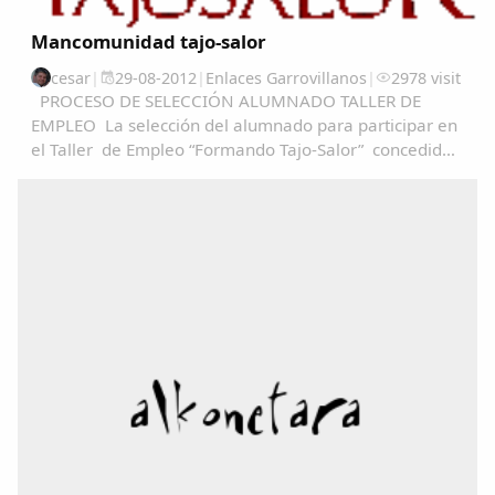
Mancomunidad tajo-salor
cesar
|
29-08-2012
|
Enlaces Garrovillanos
|
2978 visit
PROCESO DE SELECCIÓN ALUMNADO TALLER DE
EMPLEO La selección del alumnado para participar en
el Taller de Empleo “Formando Tajo-Salor” concedido
a Mancomunidad Tajo-Salor, se realizará en base al
articulo 13 del decreto 52/2012, de 4 de abril...