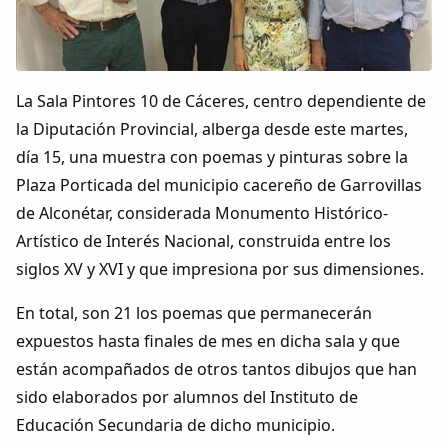
Colaboradores
AlkoTV
La Sala Pintores 10 de Cáceres, centro dependiente de
Biblioteca
la Diputación Provincial, alberga desde este martes,
día 15, una muestra con poemas y pinturas sobre la
Periódico Alconétar
Plaza Porticada del municipio cacereño de Garrovillas
de Alconétar, considerada Monumento Histórico-
Foros
Artístico de Interés Nacional, construida entre los
siglos XV y XVI y que impresiona por sus dimensiones.
Idiosincrasia
En total, son 21 los poemas que permanecerán
expuestos hasta finales de mes en dicha sala y que
Diccionario
están acompañados de otros tantos dibujos que han
sido elaborados por alumnos del Instituto de
Traductor
Educación Secundaria de dicho municipio.