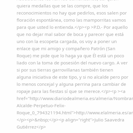
quiera medallas que se las compre, que los
reconocimientos no hay que pedirlos, esos salen por
floración espontánea, como las mamporritas vamos
para que usted lo entienda.</p><p >P.D.- Por aquello
que no dejar mal sabor de boca y parecer que está
uno con la escopeta cargada, os voy a poner un
enlace que mi amigo y compañero Patrón (San
Roque) me pide que lo haga ya que Él está un poco
liado con la toma de posesión del nuevo cargo. A ver
si por sus tierras garrovillanas también tienen
alguna iniciativa de este tipo, y si no alcalde pero por
lo menos concejal y alguna perrina para cambiar de
ropaje para las fiestas sí que se merece.</p><p ><a
href="http://www.diariodealmeria.es/almeria/Nombra
Alcalde-Perpetuo-Felix-
Roque_0_794321194.html">http://www.elalmeria.es/ar
</p><p>&nbsp;</p><p align="right">Julio Saavedra
Gutiérrez</p>