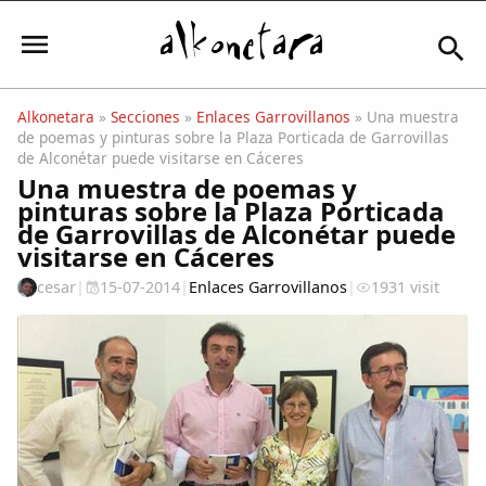
Alkonetara
»
Secciones
»
Enlaces Garrovillanos
» Una muestra
de poemas y pinturas sobre la Plaza Porticada de Garrovillas
Iniciar sesión
de Alconétar puede visitarse en Cáceres
Una muestra de poemas y
pinturas sobre la Plaza Porticada
de Garrovillas de Alconétar puede
visitarse en Cáceres
Mi Cuenta
cesar
|
15-07-2014
|
Enlaces Garrovillanos
|
1931 visit
El Tiempo
Actualidad
Comunidad