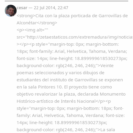
cesar
— 22 Jul 2014, 22:47
<strong>Cita con la plaza porticada de Garrovillas de
Alconétar</strong>
<p><img alt=""
src="http://zetaestaticos.com/extremadura/img/notici
></p><p style="margin-top: 0px; margin-bottom:
18px; font-family: Arial, Helvetica, Tahoma, Verdana;
font-size: 14px; line-height: 18.899999618530273px;
background-color: rgb(246, 246, 246);">Veinte
poemas seleccionados y varios dibujos de
estudiantes del instituto de Garrovillas se exponen
en la sala Pintores 10. El proyecto tiene como
objetivo revalorizar la plaza, declarada Monumento
Histórico-artístico de Interés Nacional</p><p
style="margin-top: 0px; margin-bottom: 18px; font-
family: Arial, Helvetica, Tahoma, Verdana; font-size:
14px; line-height: 18.899999618530273px;
background-color: rgb(246, 246, 246);">La sala