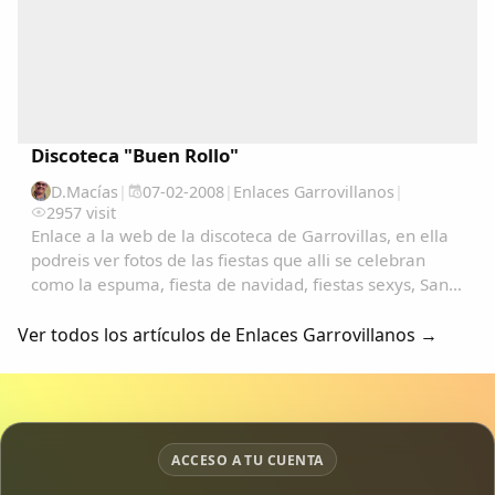
Discoteca "Buen Rollo"
D.Macías
|
07-02-2008
|
Enlaces Garrovillanos
|
2957 visit
Enlace a la web de la discoteca de Garrovillas, en ella
podreis ver fotos de las fiestas que alli se celebran
como la espuma, fiesta de navidad, fiestas sexys, San
Anton, San Blas, carnavales, etc.......
Ver todos los artículos de Enlaces Garrovillanos →
ACCESO A TU CUENTA