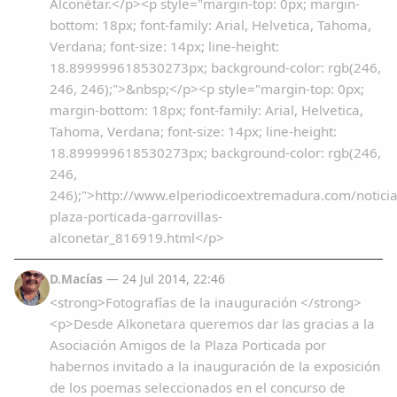
Alconétar.</p><p style="margin-top: 0px; margin-
bottom: 18px; font-family: Arial, Helvetica, Tahoma,
Verdana; font-size: 14px; line-height:
18.899999618530273px; background-color: rgb(246,
246, 246);">&nbsp;</p><p style="margin-top: 0px;
margin-bottom: 18px; font-family: Arial, Helvetica,
Tahoma, Verdana; font-size: 14px; line-height:
18.899999618530273px; background-color: rgb(246,
246,
246);">http://www.elperiodicoextremadura.com/noticia
plaza-porticada-garrovillas-
alconetar_816919.html</p>
D.Macías
— 24 Jul 2014, 22:46
<strong>Fotografías de la inauguración </strong>
<p>Desde Alkonetara queremos dar las gracias a la
Asociación Amigos de la Plaza Porticada por
habernos invitado a la inauguración de la exposición
de los poemas seleccionados en el concurso de