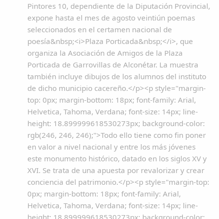
Pintores 10, dependiente de la Diputación Provincial,
expone hasta el mes de agosto veintiún poemas
seleccionados en el certamen nacional de
poesía&nbsp;<i>Plaza Porticada&nbsp;</i>, que
organiza la Asociación de Amigos de la Plaza
Porticada de Garrovillas de Alconétar. La muestra
Co
también incluye dibujos de los alumnos del instituto
de dicho municipio cacereño.</p><p style="margin-
top: 0px; margin-bottom: 18px; font-family: Arial,
Helvetica, Tahoma, Verdana; font-size: 14px; line-
height: 18.899999618530273px; background-color:
rgb(246, 246, 246);">Todo ello tiene como fin poner
en valor a nivel nacional y entre los más jóvenes
este monumento histórico, datado en los siglos XV y
XVI. Se trata de una apuesta por revalorizar y crear
conciencia del patrimonio.</p><p style="margin-top:
0px; margin-bottom: 18px; font-family: Arial,
Helvetica, Tahoma, Verdana; font-size: 14px; line-
height: 18.899999618530273px; background-color: