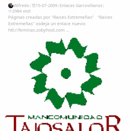
Wifredo
|
15-07-2009
|
Enlaces Garrovillanos
|
2984 visit
Páginas creadas por "Raices Extremeñas" "Raices
Extremeñas" osdeja un enlace nuevo:
htt://feminas.zobyhost.com ...