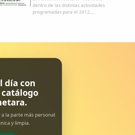
dentro de las distintas actividades
programadas para el 2012,
realizará una ruta de senderismo en
Navas del Madroño "ermita de
Santo Domingo de Guzmán"el
próximo Domingo, 15 de Enero de
2012.Salida: 9'00 horas (Desde...
 día con
l catálogo
etara.
 a la parte más personal
ica y limpia.