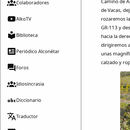
Camino de Ag
Colaboradores
de Vacas, dej
rozaremos la
AlkoTV
GR-113 y desd
Biblioteca
hacia la dere
dirigiremos a
Periódico Alconétar
unas magnífi
calzado y ro
Foros
Idiosincrasia
Diccionario
Traductor