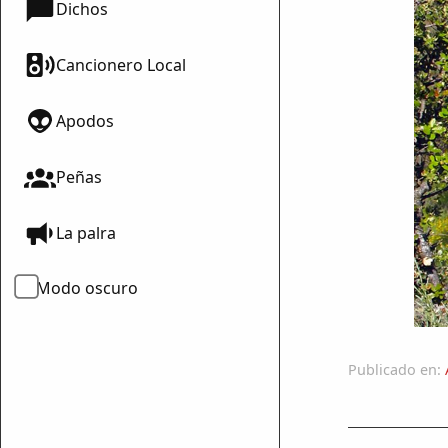
Dichos
Cancionero Local
Apodos
Peñas
La palra
Modo oscuro
Publicado en: