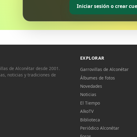
Iniciar sesión o crear cu
EXPLORAR
llas de Alconétar desde 2001.
Garrovillas de Alconétar
ías, noticias y tradiciones de
Álbumes de fotos
Novedades
Noticias
El Tiempo
AlkoTV
Biblioteca
Periódico Alconétar
Foros