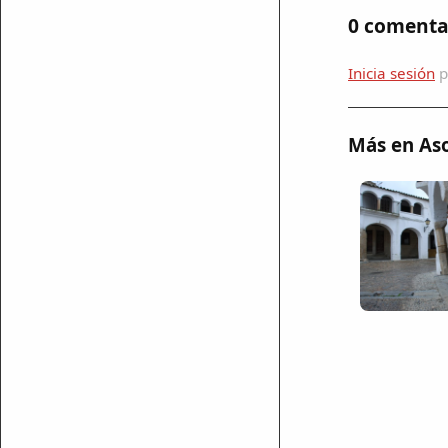
0 comenta
Inicia sesión
p
Más en Aso
mparte
mpartir
cebook
mpartir
 Twitter
ar enlace