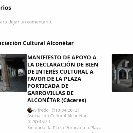
rios
ara dejar un comentario.
ciación Cultural Alconétar
MANIFIESTO DE APOYO A
LA DECLARACIÓN DE BIEN
DE INTERÉS CULTURAL A
FAVOR DE LA PLAZA
PORTICADA DE
GARROVILLAS DE
ALCONÉTAR (Cáceres)
Wifredo
|
18-04-2012
|
Asociación Cultural Alconétar
|
2993 visit
Sin duda, la Plaza Porticada o Plaza