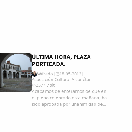
ÚLTIMA HORA, PLAZA
PORTICADA.
Wifredo
|
18-05-2012
|
Asociación Cultural Alconétar
|
2377 visit
Acabamos de enterarnos de que en
el pleno celebrado esta mañana, ha
sido aprobada por unanimidad de
todos los grupos, la solicitud de la
Asociación de Amigos de la Plaza
Porticada de Garrovillas de
Alconétar de iniciar los trámites