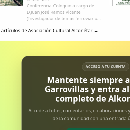
Conferencia-Coloquio a cargo de
D.Juan José Ramos Vicente
(Investigador de temas ferroviarios
y autor del libro: El ferrocarril
 artículos de Asociación Cultural Alconétar →
Talavera de la Reina-Villanueva de
la Serena historia de la ilusion).
Iniciado en la dictadura de Primo de
Rivera, es la...
ACCESO A TU CUENTA
Mantente siempre al
Garrovillas y entra a
completo de Alkon
Accede a fotos, comentarios, colaboraciones y
de la comunidad con una entrada ún