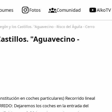
lbumes
Fotos
Comunidad
AlkoTV
ón y los Castillos. "Aguavecino - Risco del Águila - Cerro
stillos. "Aguavecino -
stitución en coches particulares) Recorrido lineal
RRIDO: Dejaremos los coches en la entrada del