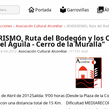
Portada
Garrovillas
Á
ecciones
»
Asociación Cultural Alconétar
» SENDERISMO, Ruta del Bodeg
ISMO, Ruta del Bodegón y los Ca
el Águila - Cerro de la Muralla"
18-04-2012
|
Asociación Cultural Alconétar
|
1731 visit
e Abril de 2012Salida: 9’00 horas (Desde la Plaza de la Con
a) con una distancia total de 15 Km. Dificultad MEDIARECO