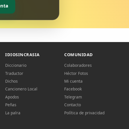
enta
IDIOSINCRASIA
COMUNIDAD
Diccionario
Colaboradores
Traductor
Héctor Fotos
Dichos
Mi cuenta
Cancionero Local
Facebook
Apodos
Telegram
Peñas
Contacto
La palra
Política de privacidad