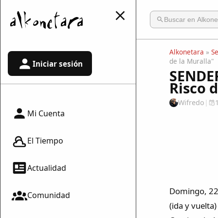
Alkonetara
»
S
de la Muralla"
Iniciar sesión
SENDER
Risco d
Wifredo
|
Mi Cuenta
El Tiempo
Actualidad
Domingo, 22 d
Comunidad
(ida y vuelt