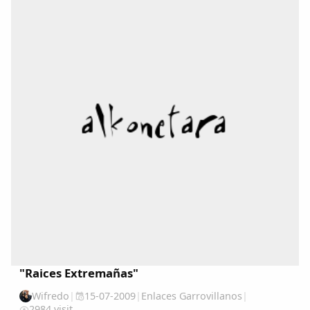
Comparte
Compartir en Facebook
Compartir en Twitter
Copiar enlace
"Raices Extremañas"
Wifredo
|
15-07-2009
|
Enlaces Garrovillanos
|
2984 visit