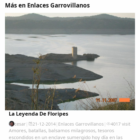
Más en Enlaces Garrovillanos
La Leyenda De Floripes
cesar
|
21-12-2014
|
Enlaces Garrovillanos
|
4017 visit
Amores, batallas, balsamos milagrosos, tesoros
escondidos en un enclave sumergido hoy día en las