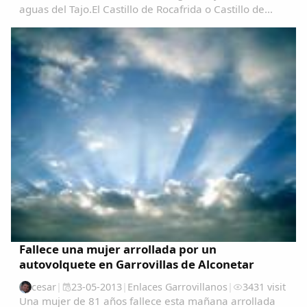
aguas del Tajo.El Castillo de Rocafrida o Castillo de
Floripes es una fortaleza, de estilo gótico, construida
sobre los restos de otra romana anterior...
Fallece una mujer arrollada por un
autovolquete en Garrovillas de Alconetar
cesar
|
23-05-2013
|
Enlaces Garrovillanos
|
3431 visit
Una mujer de 81 años fallece esta mañana arrollada