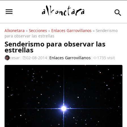
Alkonetara
»
Secciones
»
Enlaces Garrovillanos
» Senderismo
para observar las estrellas
Iniciar sesión
Senderismo para observar las
estrellas
cesar
|
02-08-2014
|
Enlaces Garrovillanos
|
1735 visit
Mi Cuenta
El Tiempo
Actualidad
Comunidad