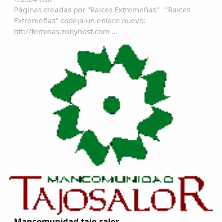
Páginas creadas por "Raices Extremeñas" "Raices
Extremeñas" osdeja un enlace nuevo:
htt://feminas.zobyhost.com ...
Mancomunidad tajo-salor