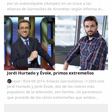
por un autovolquete (dumper) en un cruce a las
afueras de Garrovillas de Alconetar, según informa el
servicio de emergencias 112 de Extremadura.El
accidente se ha producido a las 9.30 de la mañana
en...
Jordi Hurtado y Évole, primos extremeños
cesar
|
24-09-2014
|
Enlaces Garrovillanos
|
3263 visit
Jordi Hurtado y Jordi Évole, dos de los rostros más
populares de la televisión, son familia. Un parentesco
que procede de las raíces extremeñas que ambos
comparten.La presentadora Toñi Moreno ha logrado
que Hurtado confirmara el rumor que circulaba...