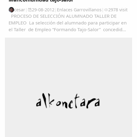
cesar
|
29-08-2012
|
Enlaces Garrovillanos
|
2978 visit
PROCESO DE SELECCIÓN ALUMNADO TALLER DE
EMPLEO La selección del alumnado para participar en
el Taller de Empleo “Formando Tajo-Salor” concedido
a Mancomunidad Tajo-Salor, se realizará en base al
articulo 13 del decreto 52/2012, de 4 de abril...