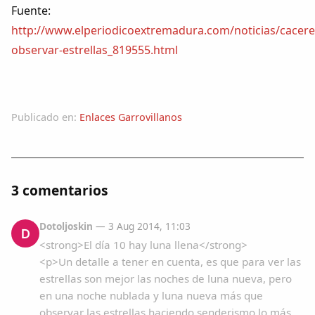
Dichos
Fuente:
http://www.elperiodicoextremadura.com/noticias/cacer
Cancionero Local
observar-estrellas_819555.html
Apodos
Publicado en:
Enlaces Garrovillanos
Peñas
La palra
3 comentarios
Modo oscuro
Dotoljoskin
— 3 Aug 2014, 11:03
D
<strong>El día 10 hay luna llena</strong>
<p>Un detalle a tener en cuenta, es que para ver las
estrellas son mejor las noches de luna nueva, pero
en una noche nublada y luna nueva más que
observar las estrellas haciendo senderismo lo más