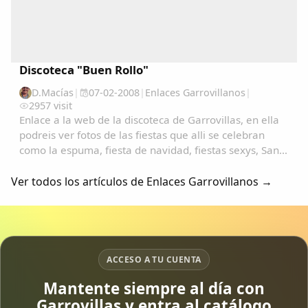
Discoteca "Buen Rollo"
D.Macías
|
07-02-2008
|
Enlaces Garrovillanos
|
2957 visit
Enlace a la web de la discoteca de Garrovillas, en ella
podreis ver fotos de las fiestas que alli se celebran
como la espuma, fiesta de navidad, fiestas sexys, San
Anton, San Blas, carnavales, etc.......
Ver todos los artículos de Enlaces Garrovillanos →
ACCESO A TU CUENTA
Mantente siempre al día con
Garrovillas y entra al catálogo