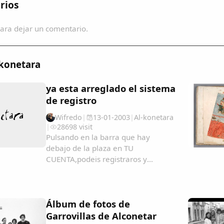
rios
ara dejar un comentario.
-konetara
ya esta arreglado el sistema
de registro
Wifredo
|
13-01-2003
|
Al-konetara
|
28698 visit
Pulsando en la barra que hay
debajo de la plaza en TU
CUENTA,podeis registraros y
recibireis notificacion detallada y
puntual de todas las evoluciones de
la pagina....
Álbum de fotos de
Garrovillas de Alconetar