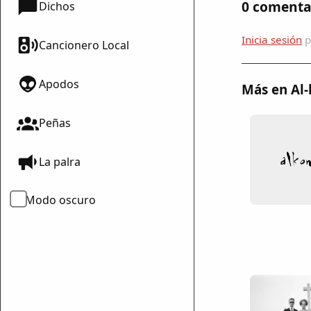
0 comenta
Dichos
Inicia sesión
p
Cancionero Local
Apodos
Más en Al
Peñas
La palra
Modo oscuro
mparte
mpartir
cebook
mpartir
 Twitter