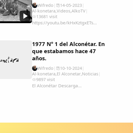
AmeÃ&#140;&#129;rica-y-Filipinas-
Wifredo
|
14-05-2023
|
una...
Al-konetara
,
Videos
,
AlkoTV
|
13681 visit
https://youtu.be/kHxKztgxETs...
1977 Nº 1 del Alconétar. En
que estabamos hace 47
años.
Wifredo
|
10-10-2024
|
Al-konetara
,
El Alconetar
,
Noticias
|
9897 visit
El Alconétar Descarga...