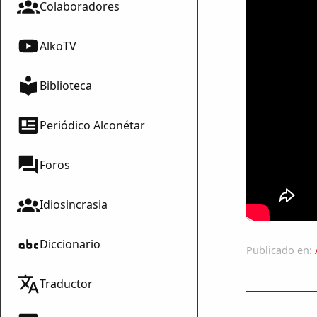
Colaboradores
AlkoTV
Biblioteca
Periódico Alconétar
Foros
Idiosincrasia
Diccionario
Publicado en:
Traductor