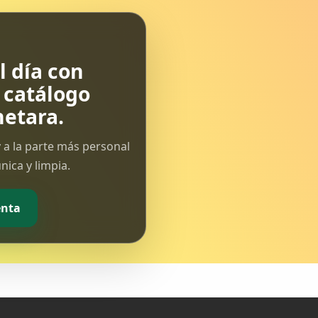
 día con
l catálogo
etara.
 a la parte más personal
ica y limpia.
enta