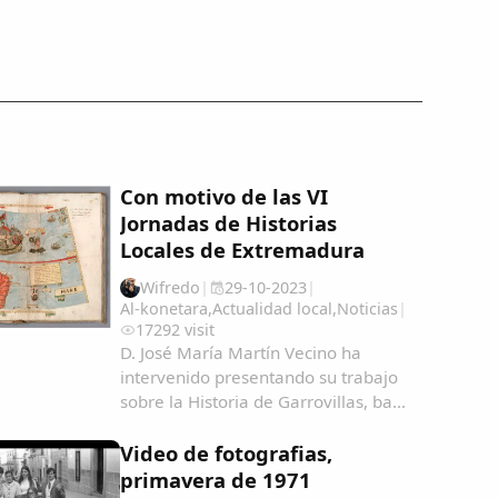
Con motivo de las VI
Jornadas de Historias
Locales de Extremadura
Wifredo
|
29-10-2023
|
Al-konetara
,
Actualidad local
,
Noticias
|
17292 visit
D. José María Martín Vecino ha
intervenido presentando su trabajo
sobre la Historia de Garrovillas, bajo
el título "Garrovillanos en América y
Filipinas, una aproximación
Video de fotografias,
cartográfica" Garrovillanos-en-
primavera de 1971