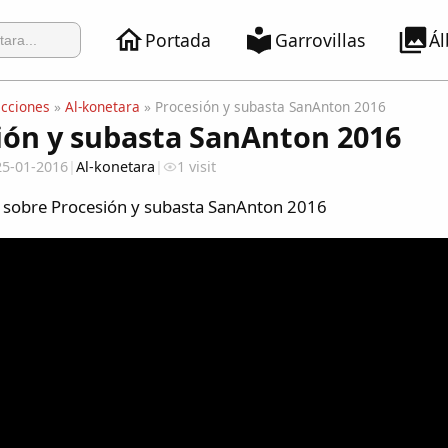
Portada
Garrovillas
Á
ecciones
»
Al-konetara
» Procesión y subasta SanAnton 2016
ión y subasta SanAnton 2016
25-01-2016
|
Al-konetara
|
1 visit
s sobre Procesión y subasta SanAnton 2016