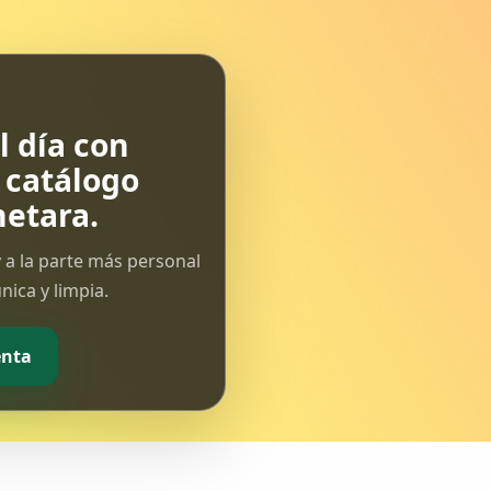
 día con
l catálogo
etara.
 a la parte más personal
ica y limpia.
enta