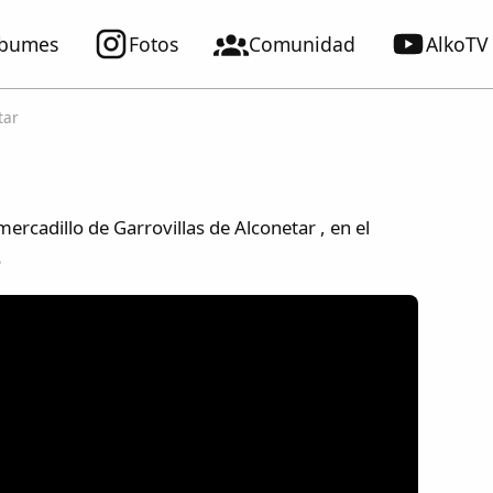
lbumes
Fotos
Comunidad
AlkoTV
tar
rcadillo de Garrovillas de Alconetar , en el
o