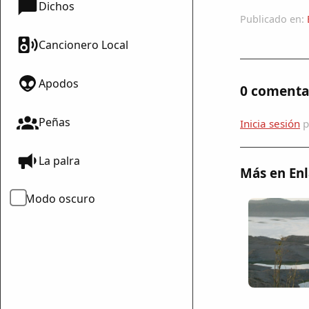
Dichos
Publicado en:
Cancionero Local
Apodos
0 comenta
Peñas
Inicia sesión
p
La palra
Más en Enl
Modo oscuro
mparte
mpartir
cebook
mpartir
 Twitter