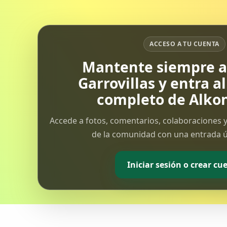
realizará en base al articulo 13 del
decreto 52/2012, de 4 de abril...
ACCESO A TU CUENTA
Mantente siempre al
Garrovillas y entra a
completo de Alkon
Accede a fotos, comentarios, colaboraciones y
de la comunidad con una entrada ún
Iniciar sesión o crear cu