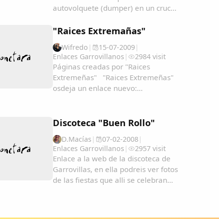
autovolquete (dumper) en un cruce
a las afueras de Garrovillas de
Alconetar, según informa el servicio
"Raices Extremañas"
de emergencias 112 de
Wifredo
|
15-07-2009
|
Extremadura.El accidente se ha
Enlaces Garrovillanos
|
2984 visit
producido a las 9.30 de la mañana
Páginas creadas por "Raices
en...
Extremeñas" "Raices Extremeñas"
osdeja un enlace nuevo:
htt://feminas.zobyhost.com ...
Discoteca "Buen Rollo"
D.Macías
|
07-02-2008
|
Enlaces Garrovillanos
|
2957 visit
Enlace a la web de la discoteca de
Garrovillas, en ella podreis ver fotos
de las fiestas que alli se celebran
como la espuma, fiesta de navidad,
fiestas sexys, San Anton, San Blas,
carnavales, etc.......