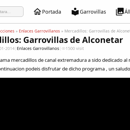
Portada
Garrovillas
Á
ecciones
»
Enlaces Garrovillanos
» Mercadillos: Garrovillas de Alcone
llos: Garrovillas de Alconetar
01-2014
|
Enlaces Garrovillanos
|
1500 visit
ama mercadillos de canal extremadura a sido dedicado al me
ontinuacion podeis disfrutar de dicho programa , un salud