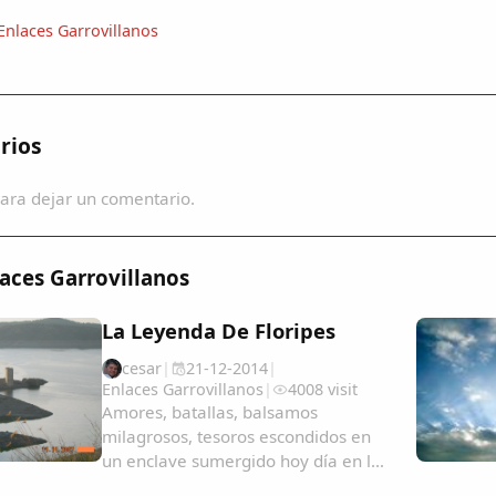
Enlaces Garrovillanos
rios
ara dejar un comentario.
aces Garrovillanos
La Leyenda De Floripes
cesar
|
21-12-2014
|
Enlaces Garrovillanos
|
4008 visit
Amores, batallas, balsamos
milagrosos, tesoros escondidos en
un enclave sumergido hoy día en las
aguas del Tajo.El Castillo de