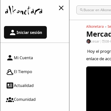
Alkonetara
»
S
Mercadi
Iniciar sesión
cesar
|
08-
Hoy el progr
Mi Cuenta
enlace de ac
El Tiempo
Actualidad
Comunidad