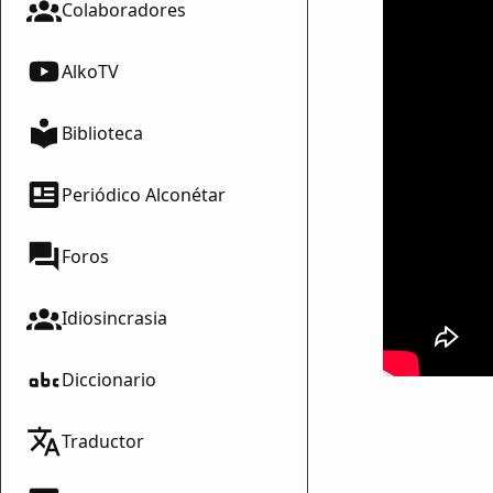
Colaboradores
AlkoTV
Biblioteca
Periódico Alconétar
Foros
Idiosincrasia
Diccionario
Traductor