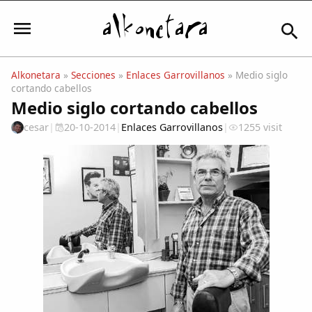
Alkonetara
»
Secciones
»
Enlaces Garrovillanos
» Medio siglo
cortando cabellos
Iniciar sesión
Medio siglo cortando cabellos
cesar
|
20-10-2014
|
Enlaces Garrovillanos
|
1255 visit
Mi Cuenta
El Tiempo
Actualidad
Comunidad