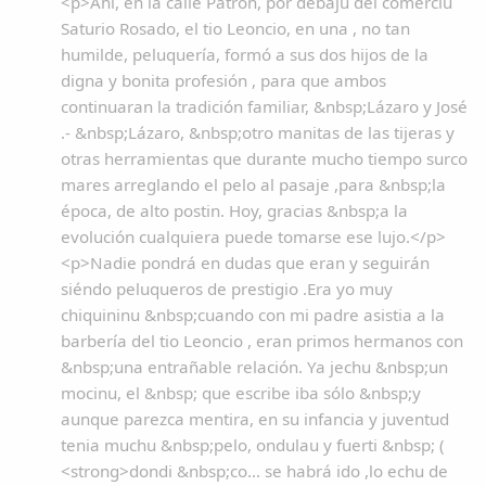
<p>Ahí, en la calle Patron, por debaju del comerciu
Saturio Rosado, el tio Leoncio, en una , no tan
humilde, peluquería, formó a sus dos hijos de la
digna y bonita profesión , para que ambos
continuaran la tradición familiar, &nbsp;Lázaro y José
.- &nbsp;Lázaro, &nbsp;otro manitas de las tijeras y
otras herramientas que durante mucho tiempo surco
mares arreglando el pelo al pasaje ,para &nbsp;la
época, de alto postin. Hoy, gracias &nbsp;a la
evolución cualquiera puede tomarse ese lujo.</p>
<p>Nadie pondrá en dudas que eran y seguirán
siéndo peluqueros de prestigio .Era yo muy
chiquininu &nbsp;cuando con mi padre asistia a la
barbería del tio Leoncio , eran primos hermanos con
&nbsp;una entrañable relación. Ya jechu &nbsp;un
mocinu, el &nbsp; que escribe iba sólo &nbsp;y
aunque parezca mentira, en su infancia y juventud
tenia muchu &nbsp;pelo, ondulau y fuerti &nbsp; (
<strong>dondi &nbsp;co... se habrá ido ,lo echu de