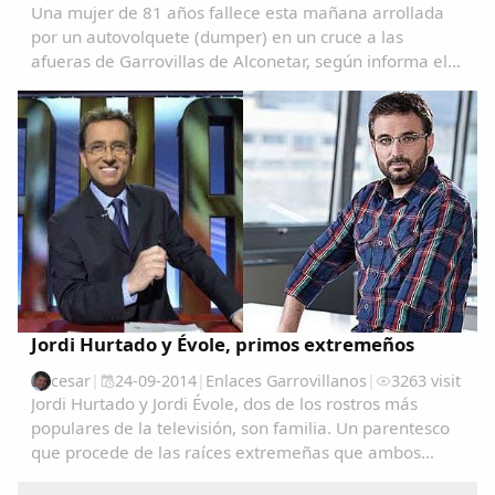
Una mujer de 81 años fallece esta mañana arrollada
por un autovolquete (dumper) en un cruce a las
afueras de Garrovillas de Alconetar, según informa el
servicio de emergencias 112 de Extremadura.El
accidente se ha producido a las 9.30 de la mañana
en...
Jordi Hurtado y Évole, primos extremeños
cesar
|
24-09-2014
|
Enlaces Garrovillanos
|
3263 visit
Jordi Hurtado y Jordi Évole, dos de los rostros más
populares de la televisión, son familia. Un parentesco
que procede de las raíces extremeñas que ambos
comparten.La presentadora Toñi Moreno ha logrado