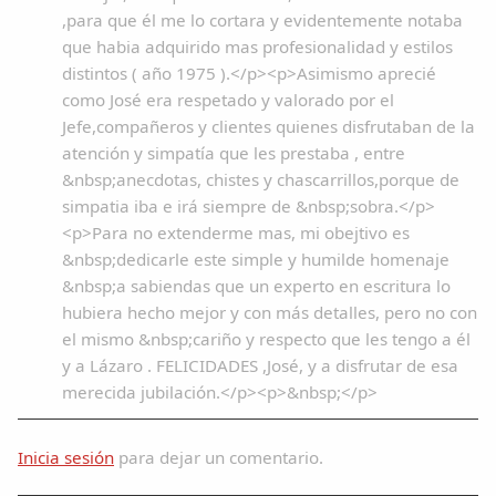
,para que él me lo cortara y evidentemente notaba
que habia adquirido mas profesionalidad y estilos
distintos ( año 1975 ).</p><p>Asimismo aprecié
como José era respetado y valorado por el
Jefe,compañeros y clientes quienes disfrutaban de la
atención y simpatía que les prestaba , entre
&nbsp;anecdotas, chistes y chascarrillos,porque de
simpatia iba e irá siempre de &nbsp;sobra.</p>
<p>Para no extenderme mas, mi obejtivo es
&nbsp;dedicarle este simple y humilde homenaje
&nbsp;a sabiendas que un experto en escritura lo
hubiera hecho mejor y con más detalles, pero no con
el mismo &nbsp;cariño y respecto que les tengo a él
y a Lázaro . FELICIDADES ,José, y a disfrutar de esa
merecida jubilación.</p><p>&nbsp;</p>
Inicia sesión
para dejar un comentario.