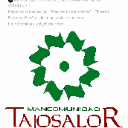
2984 visit
Páginas creadas por "Raices Extremeñas" "Raices
Extremeñas" osdeja un enlace nuevo:
htt://feminas.zobyhost.com ...