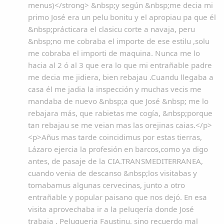
menus)</strong> &nbsp;y según &nbsp;me decia mi
primo José era un pelu bonitu y el apropiau pa que él
&nbsp;prácticara el clasicu corte a navaja, peru
&nbsp;no me cobraba el importe de ese estilu ,solu
me cobraba el importi de maquina. Nunca me lo
hacia al 2 ó al 3 que era lo que mi entrañable padre
me decia me jidiera, bien rebajau .Cuandu llegaba a
casa él me jadia la inspección y muchas vecis me
mandaba de nuevo &nbsp;a que José &nbsp; me lo
rebajara más, que rabietas me cogía, &nbsp;porque
tan rebajau se me veian mas las orejinas caias.</p>
<p>Añus mas tarde coincidimus por estas tierras,
Lázaro ejercia la profesión en barcos,como ya digo
antes, de pasaje de la CIA.TRANSMEDITERRANEA,
cuando venia de descanso &nbsp;los visitabas y
tomabamus algunas cervecinas, junto a otro
entrañable y popular paisano que nos dejó. En esa
visita aprovechaba ir a la peluqería donde José
trabaja , Peluqueria Faustinu, sino recuerdo mal