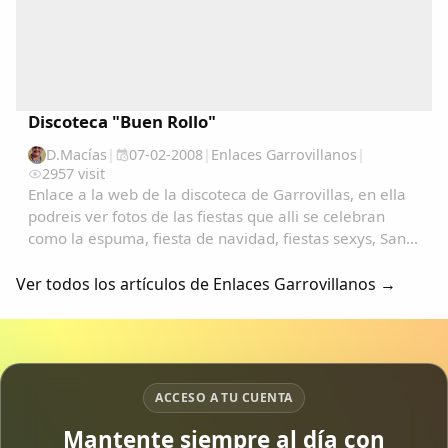
Discoteca "Buen Rollo"
D.Macías
|
07-02-2008
|
Enlaces Garrovillanos
|
2957 visit
Enlace a la web de la discoteca de Garrovillas, en ella
podreis ver fotos de las fiestas que alli se celebran
como la espuma, fiesta de navidad, fiestas sexys, San
Anton, San Blas, carnavales, etc.......
Ver todos los artículos de Enlaces Garrovillanos →
ACCESO A TU CUENTA
Mantente siempre al día con