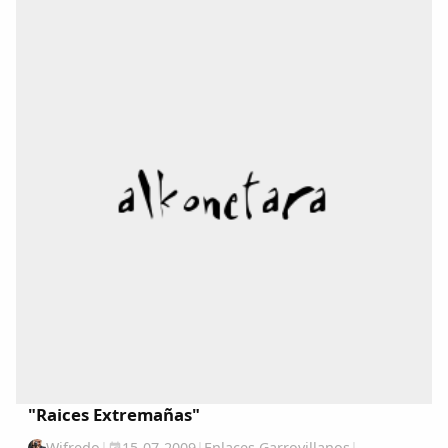
que Hurtado confirmara el rumor que circulaba...
"Raices Extremañas"
Wifredo
|
15-07-2009
|
Enlaces Garrovillanos
|