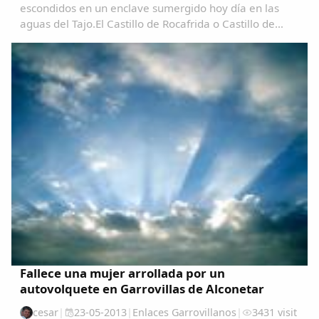
escondidos en un enclave sumergido hoy día en las
aguas del Tajo.El Castillo de Rocafrida o Castillo de
Floripes es una fortaleza, de estilo gótico, construida
sobre los restos de otra romana anterior...
Comparte
Compartir en Facebook
Compartir en Twitter
Copiar enlace
Fallece una mujer arrollada por un
autovolquete en Garrovillas de Alconetar
cesar
|
23-05-2013
|
Enlaces Garrovillanos
|
3431 visit