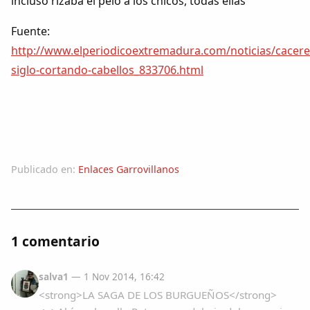
incluso rizaba el pelo a los chicos, todas ellas
Fuente:
http://www.elperiodicoextremadura.com/noticias/cacer
siglo-cortando-cabellos_833706.html
Publicado en:
Enlaces Garrovillanos
1 comentario
salva1
— 1 Nov 2014, 16:42
<strong>LA SAGA DE LOS BURGUEÑOS</strong>