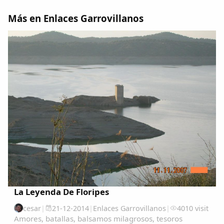
Más en Enlaces Garrovillanos
La Leyenda De Floripes
cesar
|
21-12-2014
|
Enlaces Garrovillanos
|
4010 visit
Amores, batallas, balsamos milagrosos, tesoros