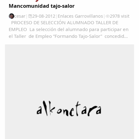
Mancomunidad tajo-salor
cesar
|
29-08-2012
|
Enlaces Garrovillanos
|
2978 visit
PROCESO DE SELECCIÓN ALUMNADO TALLER DE
EMPLEO La selección del alumnado para participar en
el Taller de Empleo “Formando Tajo-Salor” concedido
a Mancomunidad Tajo-Salor, se realizará en base al
articulo 13 del decreto 52/2012, de 4 de abril...