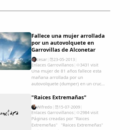
Fallece una mujer arrollada
por un autovolquete en
Garrovillas de Alconetar
cesar
|
23-05-2013
|
Enlaces Garrovillanos
|
3431 visit
Una mujer de 81 años fallece esta
mañana arrollada por un
autovolquete (dumper) en un cruce
a las afueras de Garrovillas de
Alconetar, según informa el servicio
"Raices Extremañas"
de emergencias 112 de
Wifredo
|
15-07-2009
|
Extremadura.El accidente se ha
Enlaces Garrovillanos
|
2984 visit
producido a las 9.30 de la mañana
Páginas creadas por "Raices
en...
Extremeñas" "Raices Extremeñas"