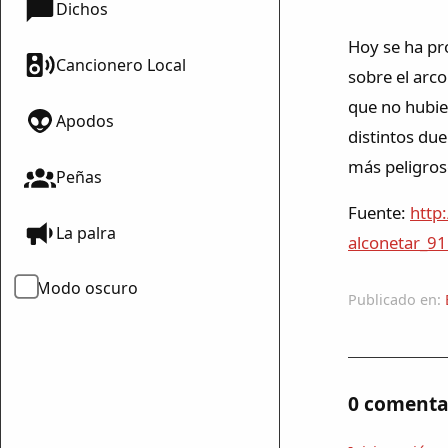
Dichos
Hoy se ha pr
Cancionero Local
sobre el arc
que no hubies
Apodos
distintos du
más peligroso
Peñas
Fuente:
http
La palra
alconetar_9
Modo oscuro
Publicado en:
0 comenta
mparte