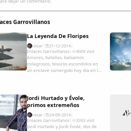
ara dejar un comentario.
aces Garrovillanos
La Leyenda De Floripes
cesar
|
21-12-2014
|
Enlaces Garrovillanos
|
4009 visit
Amores, batallas, balsamos
milagrosos, tesoros escondidos en
un enclave sumergido hoy día en las
aguas del Tajo.El Castillo de
Rocafrida o Castillo de Floripes es
una fortaleza, de estilo gótico,
construida sobre los restos de otra
Jordi Hurtado y Évole,
romana anterior...
primos extremeños
cesar
|
24-09-2014
|
Enlaces Garrovillanos
|
3263 visit
Jordi Hurtado y Jordi Évole, dos de