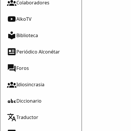
Colaboradores
AlkoTV
Biblioteca
Periódico Alconétar
Foros
Idiosincrasia
Diccionario
Traductor