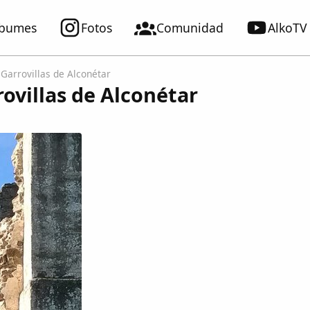
lbumes
Fotos
Comunidad
AlkoTV
 Garrovillas de Alconétar
rovillas de Alconétar