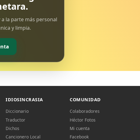
etara.
 a la parte más personal
ica y limpia.
enta
IDIOSINCRASIA
COMUNIDAD
Diccionario
Colaboradores
Traductor
Héctor Fotos
Dichos
Mi cuenta
Cancionero Local
Facebook