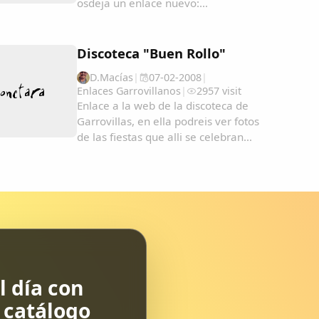
osdeja un enlace nuevo:
htt://feminas.zobyhost.com ...
Discoteca "Buen Rollo"
D.Macías
|
07-02-2008
|
Enlaces Garrovillanos
|
2957 visit
Enlace a la web de la discoteca de
Garrovillas, en ella podreis ver fotos
de las fiestas que alli se celebran
como la espuma, fiesta de navidad,
fiestas sexys, San Anton, San Blas,
carnavales, etc.......
 día con
l catálogo