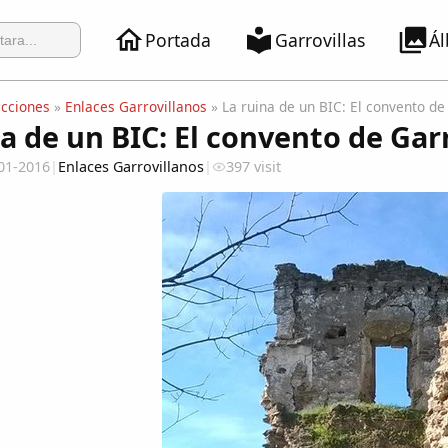
Portada
Garrovillas
Á
ecciones
»
Enlaces Garrovillanos
» La ruina de un BIC: El convento de
a de un BIC: El convento de Gar
01-2016
|
Enlaces Garrovillanos
|
397 visit