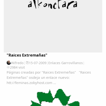
Copiar enlace
"Raices Extremañas"
Wifredo
|
15-07-2009
|
Enlaces Garrovillanos
|
2984 visit
Páginas creadas por "Raices Extremeñas" "Raices
Extremeñas" osdeja un enlace nuevo:
htt://feminas.zobyhost.com ...