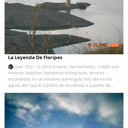
La Leyenda De Floripes
cesar
|
21-12-2014
|
Enlaces Garrovillanos
|
4009 visit
Amores, batallas, balsamos milagrosos, tesoros
escondidos en un enclave sumergido hoy día en las
aguas del Tajo.El Castillo de Rocafrida o Castillo de
Floripes es una fortaleza, de estilo gótico, construida
sobre los restos de otra romana anterior...