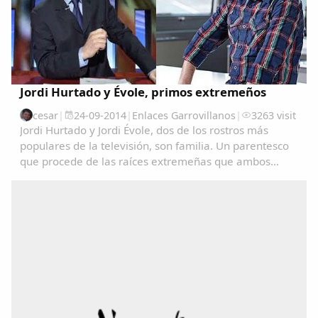
Jordi Hurtado y Évole, primos extremeños
cesar
|
24-09-2014
|
Enlaces Garrovillanos
|
3263 visit
Jordi Hurtado y Jordi Évole, dos de los rostros más
populares de la televisión, son familia. Un parentesco
que procede de las raíces extremeñas que ambos
comparten.La presentadora Toñi Moreno ha logrado
que Hurtado confirmara el rumor que circulaba...
Comparte
Compartir en Facebook
Compartir en Twitter