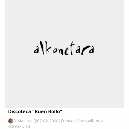
Discoteca "Buen Rollo"
D.Macías
|
07-02-2008
|
Enlaces Garrovillanos
|
2957 visit