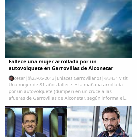
Fallece una mujer arrollada por un
autovolquete en Garrovillas de Alconetar
cesar
|
23-05-2013
|
Enlaces Garrovillanos
|
3431 visit
Una mujer de 81 años fallece esta mañana arrollada
por un autovolquete (dumper) en un cruce a las
afueras de Garrovillas de Alconetar, según informa el
servicio de emergencias 112 de Extremadura.El
accidente se ha producido a las 9.30 de la mañana
en...