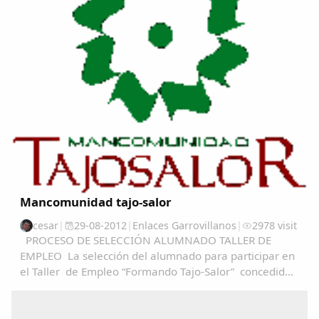
Mancomunidad tajo-salor
cesar
|
29-08-2012
|
Enlaces Garrovillanos
|
2978 visit
PROCESO DE SELECCIÓN ALUMNADO TALLER DE
EMPLEO La selección del alumnado para participar en
el Taller de Empleo “Formando Tajo-Salor” concedido
a Mancomunidad Tajo-Salor, se realizará en base al
articulo 13 del decreto 52/2012, de 4 de abril...