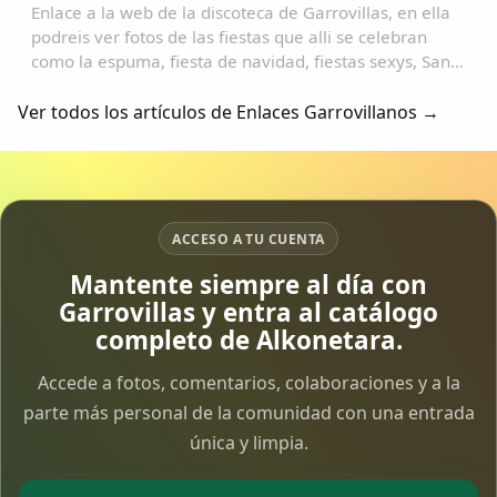
Enlace a la web de la discoteca de Garrovillas, en ella
podreis ver fotos de las fiestas que alli se celebran
como la espuma, fiesta de navidad, fiestas sexys, San
Anton, San Blas, carnavales, etc.......
Ver todos los artículos de Enlaces Garrovillanos →
ACCESO A TU CUENTA
Mantente siempre al día con
Garrovillas y entra al catálogo
completo de Alkonetara.
Accede a fotos, comentarios, colaboraciones y a la
parte más personal de la comunidad con una entrada
única y limpia.