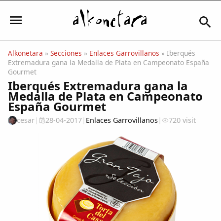
Alkonetara
»
Secciones
»
Enlaces Garrovillanos
» Iberqués
Extremadura gana la Medalla de Plata en Campeonato España
Iniciar sesión
Gourmet
Iberqués Extremadura gana la
Medalla de Plata en Campeonato
España Gourmet
Mi Cuenta
cesar
|
28-04-2017
|
Enlaces Garrovillanos
|
720 visit
El Tiempo
Actualidad
Comunidad