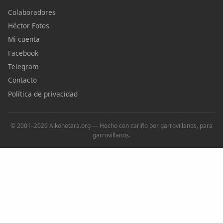
Colaboradores
Héctor Fotos
Mi cuenta
Facebook
Telegram
Contacto
Política de privacidad
© 2001–2026 Alkonetara.org — Hecho con cariño por garrovillanos, para
garrovillanos.