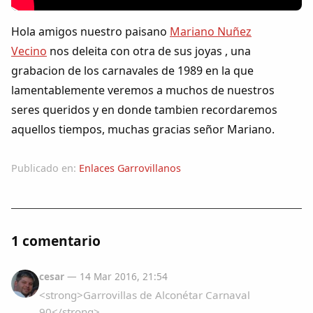
Colaboradores
Hola amigos nuestro paisano
Mariano Nuñez
AlkoTV
Vecino
nos deleita con otra de sus joyas , una
grabacion de los carnavales de 1989 en la que
Biblioteca
lamentablemente veremos a muchos de nuestros
seres queridos y en donde tambien recordaremos
Periódico Alconétar
aquellos tiempos, muchas gracias señor Mariano.
Foros
Publicado en:
Enlaces Garrovillanos
Idiosincrasia
1 comentario
Diccionario
cesar
— 14 Mar 2016, 21:54
Traductor
<strong>Garrovillas de Alconétar Carnaval
90</strong>