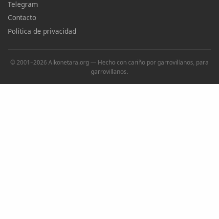
Telegram
Contacto
Política de privacidad
© 2001–2026 Alkonetara.org — Hecho con cariño por garrovillanos, para
garrovillanos.