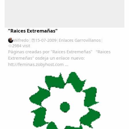
"Raices Extremañas"
Wifredo
|
15-07-2009
|
Enlaces Garrovillanos
|
2984 visit
Páginas creadas por "Raices Extremeñas" "Raices
Extremeñas" osdeja un enlace nuevo:
htt://feminas.zobyhost.com ...
Comparte
Compartir en Facebook
Compartir en Twitter
Copiar enlace