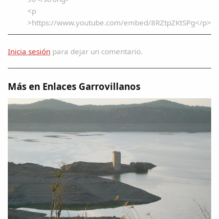
Dichos
<p
>https://www.youtube.com/embed/8RZtpZKtSPg</p>
Cancionero Local
Inicia sesión
para dejar un comentario.
Apodos
Más en Enlaces Garrovillanos
Peñas
La palra
Modo oscuro