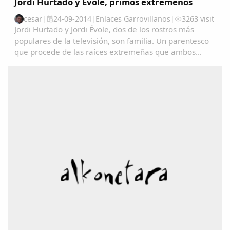
Jordi Hurtado y Évole, primos extremeños
cesar
|
24-09-2014
|
Enlaces Garrovillanos
|
3263 visit
Jordi Hurtado y Jordi Évole, dos de los rostros más
populares de la televisión, son familia. Un parentesco
que procede de las raíces extremeñas que ambos
comparten.La presentadora Toñi Moreno ha logrado
que Hurtado confirmara el rumor que circulaba...