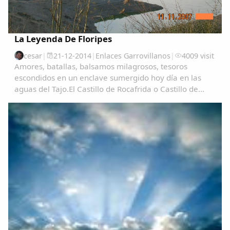
La Leyenda De Floripes
cesar
|
21-12-2014
|
Enlaces Garrovillanos
|
4009 visit
Amores, batallas, balsamos milagrosos, tesoros
escondidos en un enclave sumergido hoy día en las
aguas del Tajo.El Castillo de Rocafrida o Castillo de
Floripes es una fortaleza, de estilo gótico, construida
sobre los restos de otra romana anterior...