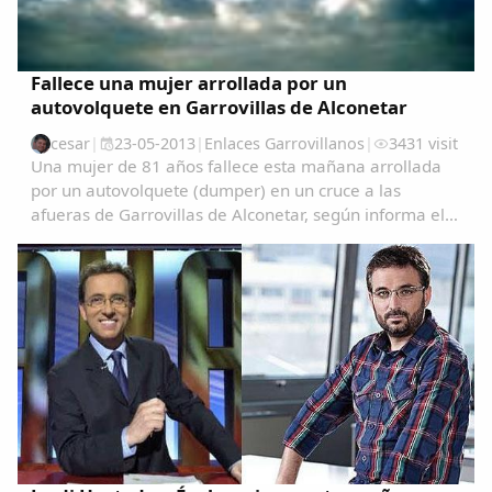
Fallece una mujer arrollada por un
autovolquete en Garrovillas de Alconetar
cesar
|
23-05-2013
|
Enlaces Garrovillanos
|
3431 visit
Una mujer de 81 años fallece esta mañana arrollada
por un autovolquete (dumper) en un cruce a las
afueras de Garrovillas de Alconetar, según informa el
servicio de emergencias 112 de Extremadura.El
accidente se ha producido a las 9.30 de la mañana
en...