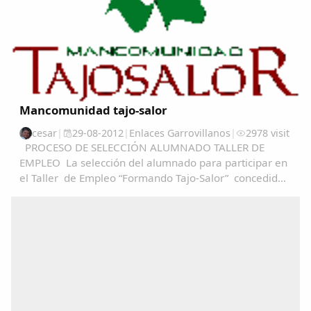
Mancomunidad tajo-salor
cesar
|
29-08-2012
|
Enlaces Garrovillanos
|
2978 visit
PROCESO DE SELECCIÓN ALUMNADO TALLER DE
EMPLEO La selección del alumnado para participar en
el Taller de Empleo “Formando Tajo-Salor” concedido
a Mancomunidad Tajo-Salor, se realizará en base al
articulo 13 del decreto 52/2012, de 4 de abril...