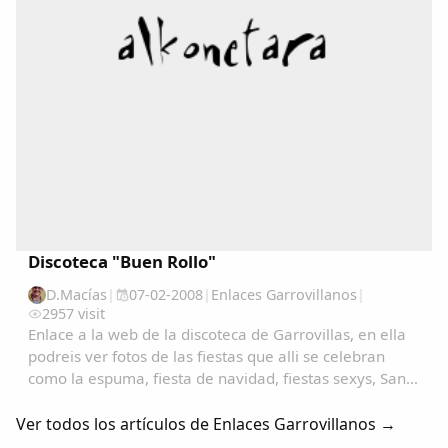
Discoteca "Buen Rollo"
D.Macías
|
07-02-2008
|
Enlaces Garrovillanos
|
2957 visit
Enlace a la web de la discoteca de Garrovillas, en ella
podreis ver fotos de las fiestas que alli se celebran
como la espuma, fiesta de navidad, fiestas sexys, San
Anton, San Blas, carnavales, etc.......
Ver todos los artículos de Enlaces Garrovillanos →