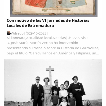
Con motivo de las VI Jornadas de Historias
Locales de Extremadura
Wifredo
|
29-10-2023
|
Al-konetara
,
Actualidad local
,
Noticias
|
17292 visit
D. José María Martín Vecino ha intervenido
presentando su trabajo sobre la Historia de Garrovillas,
bajo el título "Garrovillanos en América y Filipinas, una
aproximación cartográfica" Garrovillanos-en-
AmeÃ&#140;&#129;rica-y-Filipinas-una...