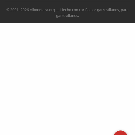
© 2001–2026 Alkonetara.org — Hecho con cariño por garrovillanos, para
garrovillanos.