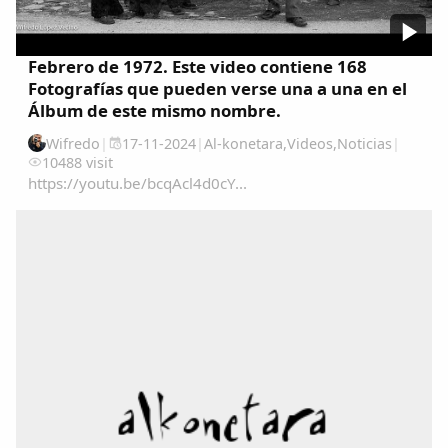
Febrero de 1972. Este video contiene 168
Fotografías que pueden verse una a una en el
Álbum de este mismo nombre.
Wifredo
|
17-11-2024
|
Al-konetara
,
Videos
,
Noticias
|
10488 visit
https://youtu.be/bcqAcl4d0cY...