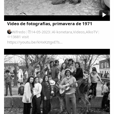
Compartir en Twitter
Video de fotografias, primavera de 1971
Wifredo
|
14-05-2023
|
Al-konetara
,
Videos
,
AlkoTV
|
13681 visit
https://youtu.be/kHxKztgxETs...
Copiar enlace