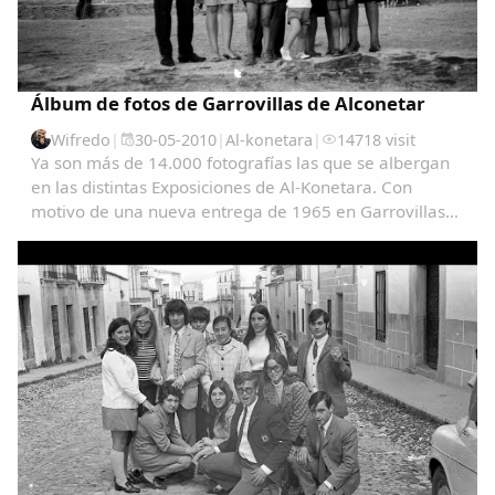
Álbum de fotos de Garrovillas de Alconetar
Wifredo
|
30-05-2010
|
Al-konetara
|
14718 visit
Ya son más de 14.000 fotografías las que se albergan
en las distintas Exposiciones de Al-Konetara. Con
motivo de una nueva entrega de 1965 en Garrovillas
de Alconetar entre 1960 y 1978, quiero hacer memoria
del origen y disposición de las distintas...
Comparte
Compartir en Facebook