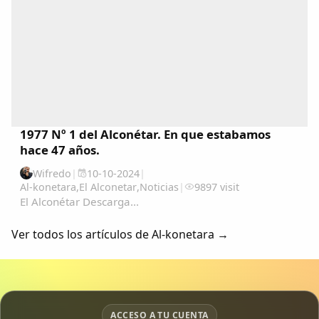
1977 Nº 1 del Alconétar. En que estabamos
hace 47 años.
Wifredo
|
10-10-2024
|
Al-konetara
,
El Alconetar
,
Noticias
|
9897 visit
El Alconétar Descarga...
Ver todos los artículos de Al-konetara →
ACCESO A TU CUENTA