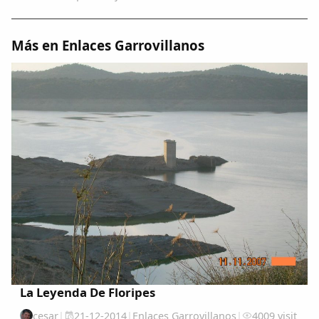
Más en Enlaces Garrovillanos
La Leyenda De Floripes
cesar
|
21-12-2014
|
Enlaces Garrovillanos
|
4009 visit