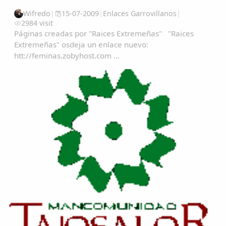
Wifredo
|
15-07-2009
|
Enlaces Garrovillanos
|
2984 visit
Páginas creadas por "Raices Extremeñas" "Raices
Extremeñas" osdeja un enlace nuevo:
htt://feminas.zobyhost.com ...