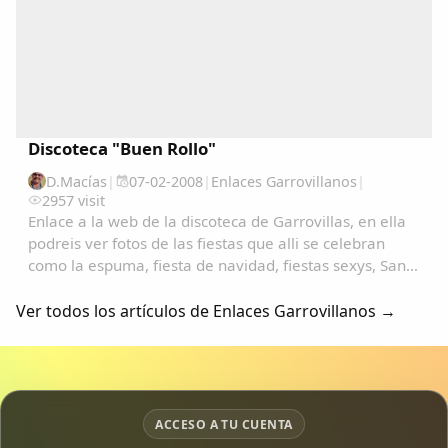
Discoteca "Buen Rollo"
D.Macías
|
07-02-2008
|
Enlaces Garrovillanos
|
2957 visit
Enlace a la web de la discoteca de Garrovillas, en ella
podreis ver fotos de las fiestas que alli se celebran
como la espuma, fiesta de navidad, fiestas sexys, San
Anton, San Blas, carnavales, etc.......
Ver todos los artículos de Enlaces Garrovillanos →
ACCESO A TU CUENTA