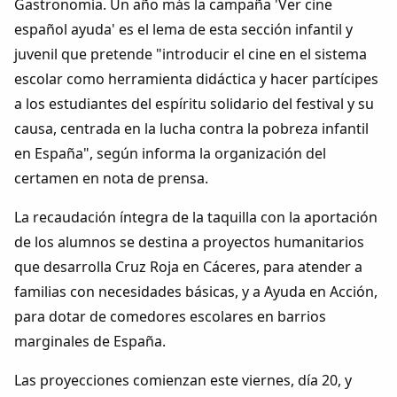
Gastronomía. Un año más la campaña 'Ver cine
Dichos
español ayuda' es el lema de esta sección infantil y
juvenil que pretende "introducir el cine en el sistema
Cancionero Local
escolar como herramienta didáctica y hacer partícipes
a los estudiantes del espíritu solidario del festival y su
Apodos
causa, centrada en la lucha contra la pobreza infantil
en España", según informa la organización del
Peñas
certamen en nota de prensa.
La palra
La recaudación íntegra de la taquilla con la aportación
de los alumnos se destina a proyectos humanitarios
Modo oscuro
que desarrolla Cruz Roja en Cáceres, para atender a
familias con necesidades básicas, y a Ayuda en Acción,
para dotar de comedores escolares en barrios
marginales de España.
Las proyecciones comienzan este viernes, día 20, y