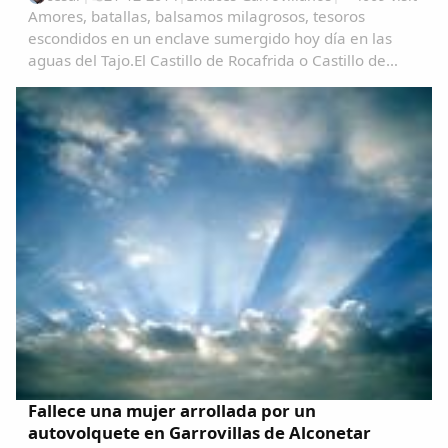
Amores, batallas, balsamos milagrosos, tesoros
escondidos en un enclave sumergido hoy día en las
aguas del Tajo.El Castillo de Rocafrida o Castillo de
Floripes es una fortaleza, de estilo gótico, construida
sobre los restos de otra romana anterior...
Comparte
Fallece una mujer arrollada por un
autovolquete en Garrovillas de Alconetar
Compartir en Facebook