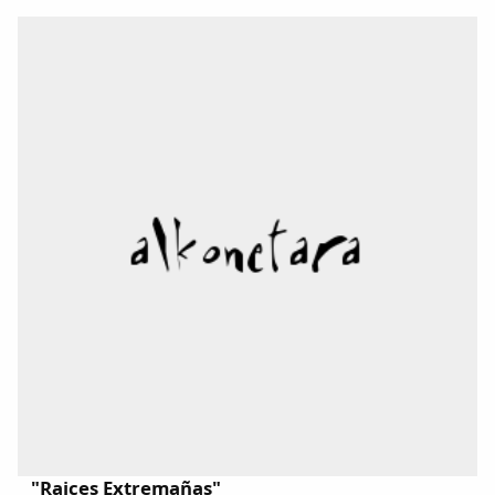
comparten.La presentadora Toñi Moreno ha logrado
que Hurtado confirmara el rumor que circulaba...
"Raices Extremañas"