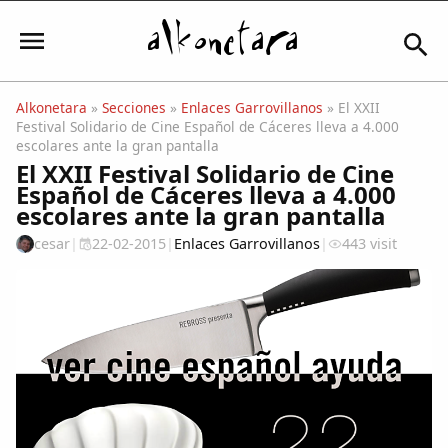
Alkonetara
»
Secciones
»
Enlaces Garrovillanos
» El XXII
Festival Solidario de Cine Español de Cáceres lleva a 4.000
Iniciar sesión
escolares ante la gran pantalla
El XXII Festival Solidario de Cine
Español de Cáceres lleva a 4.000
escolares ante la gran pantalla
Mi Cuenta
cesar
|
22-02-2015
|
Enlaces Garrovillanos
|
443 visit
El Tiempo
Actualidad
Comunidad