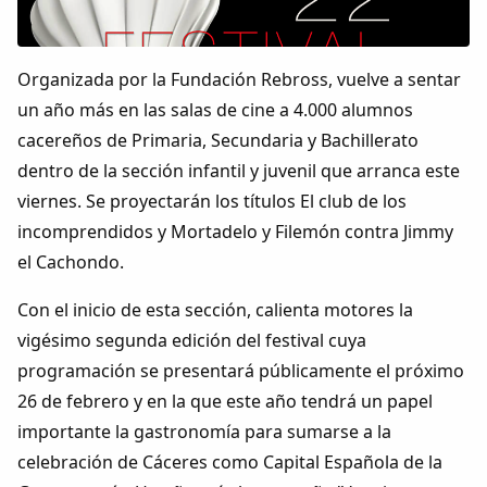
Colaboradores
AlkoTV
Organizada por la Fundación Rebross, vuelve a sentar
un año más en las salas de cine a 4.000 alumnos
Biblioteca
cacereños de Primaria, Secundaria y Bachillerato
dentro de la sección infantil y juvenil que arranca este
Periódico Alconétar
viernes. Se proyectarán los títulos El club de los
incomprendidos y Mortadelo y Filemón contra Jimmy
Foros
el Cachondo.
Con el inicio de esta sección, calienta motores la
Idiosincrasia
vigésimo segunda edición del festival cuya
programación se presentará públicamente el próximo
Diccionario
26 de febrero y en la que este año tendrá un papel
importante la gastronomía para sumarse a la
Traductor
celebración de Cáceres como Capital Española de la