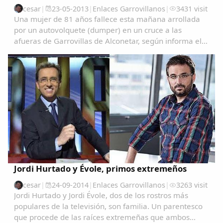
cesar
|
23-05-2013
|
Enlaces Garrovillanos
|
3431 visit
Compartir en Twitter
Una mujer de 81 años fallece esta mañana arrollada
por un autovolquete (dumper) en un cruce a las
afueras de Garrovillas de Alconetar, según informa el
servicio de emergencias 112 de Extremadura.El
accidente se ha producido a las 9.30 de la mañana
en...
Copiar enlace
Jordi Hurtado y Évole, primos extremeños
cesar
|
24-09-2014
|
Enlaces Garrovillanos
|
3263 visit
Jordi Hurtado y Jordi Évole, dos de los rostros más
populares de la televisión, son familia. Un parentesco
que procede de las raíces extremeñas que ambos