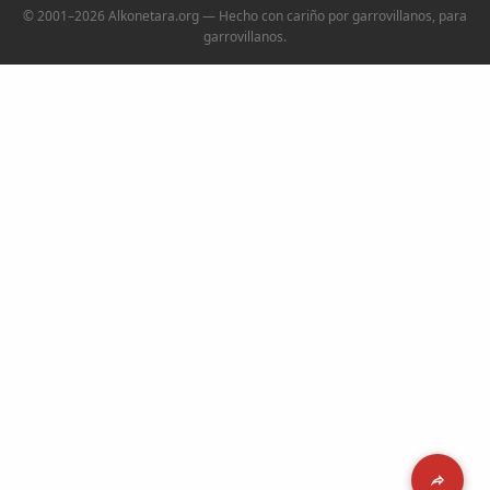
© 2001–2026 Alkonetara.org — Hecho con cariño por garrovillanos, para
garrovillanos.