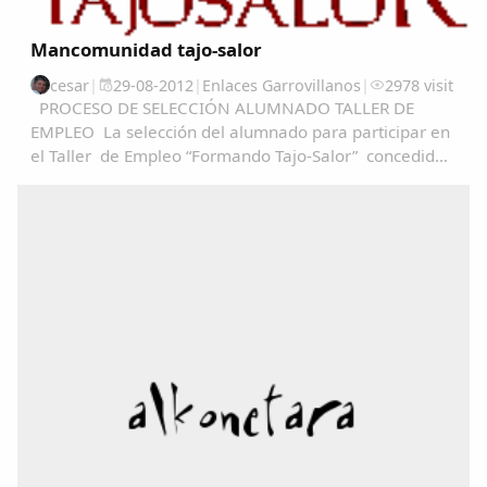
Mancomunidad tajo-salor
cesar
|
29-08-2012
|
Enlaces Garrovillanos
|
2978 visit
PROCESO DE SELECCIÓN ALUMNADO TALLER DE
EMPLEO La selección del alumnado para participar en
el Taller de Empleo “Formando Tajo-Salor” concedido
a Mancomunidad Tajo-Salor, se realizará en base al
articulo 13 del decreto 52/2012, de 4 de abril...