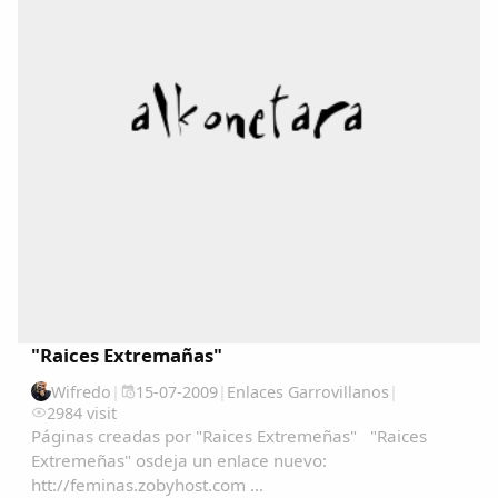
"Raices Extremañas"
Comparte
Wifredo
|
15-07-2009
|
Enlaces Garrovillanos
|
2984 visit
Compartir en Facebook
Páginas creadas por "Raices Extremeñas" "Raices
Compartir en Twitter
Extremeñas" osdeja un enlace nuevo:
htt://feminas.zobyhost.com ...