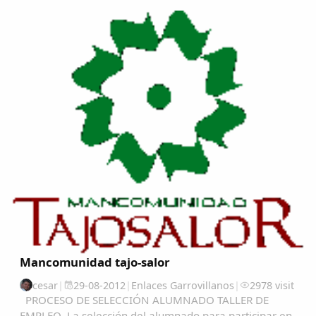
Copiar enlace
Mancomunidad tajo-salor
cesar
|
29-08-2012
|
Enlaces Garrovillanos
|
2978 visit
PROCESO DE SELECCIÓN ALUMNADO TALLER DE
EMPLEO La selección del alumnado para participar en