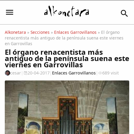
Alkonetara
»
Secciones
»
Enlaces Garrovillanos
» El órgano
renacentista más antiguo de la península suena este viernes
Iniciar sesión
en Garrovillas
El órgano renacentista más
antiguo de la península suena este
viernes en Garrovillas
Mi Cuenta
cesar
|
20-04-2017
|
Enlaces Garrovillanos
|
689 visit
El Tiempo
Actualidad
Comunidad