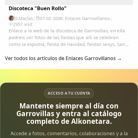
Discoteca "Buen Rollo"
D.Macías
|
07-02-2008
|
Enlaces Garrovillanos
|
2957 visit
Enlace a la web de la discoteca de Garrovillas, en ella
podreis ver fotos de las fiestas que alli se celebran
como la espuma, fiesta de navidad, fiestas sexys, San
Anton, San Blas, carnavales, etc.......
Ver todos los artículos de Enlaces Garrovillanos →
ACCESO A TU CUENTA
Mantente siempre al día con
Garrovillas y entra al catálogo
completo de Alkonetara.
Accede a fotos, comentarios, colaboraciones y a la