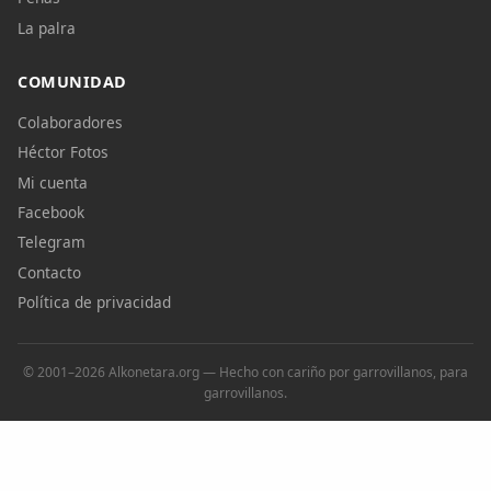
La palra
COMUNIDAD
Colaboradores
Héctor Fotos
Mi cuenta
Facebook
Telegram
Contacto
Política de privacidad
© 2001–2026 Alkonetara.org — Hecho con cariño por garrovillanos, para
garrovillanos.