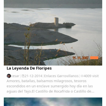
La Leyenda De Floripes
cesar
|
21-12-2014
|
Enlaces Garrovillanos
|
4009 visit
Amores, batallas, balsamos milagrosos, tesoros
escondidos en un enclave sumergido hoy día en las
aguas del Tajo.El Castillo de Rocafrida o Castillo de
Floripes es una fortaleza, de estilo gótico, construida
sobre los restos de otra romana anterior...