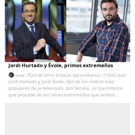
accidente se ha producido a las 9.30 de la mañana
en...
Jordi Hurtado y Évole, primos extremeños
cesar
|
24-09-2014
|
Enlaces Garrovillanos
|
3263 visit
Jordi Hurtado y Jordi Évole, dos de los rostros más
populares de la televisión, son familia. Un parentesco
que procede de las raíces extremeñas que ambos
comparten.La presentadora Toñi Moreno ha logrado
que Hurtado confirmara el rumor que circulaba...