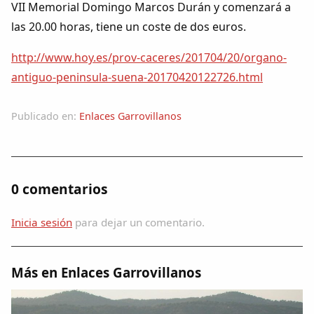
Dichos
VII Memorial Domingo Marcos Durán y comenzará a
las 20.00 horas, tiene un coste de dos euros.
Cancionero Local
http://www.hoy.es/prov-caceres/201704/20/organo-
antiguo-peninsula-suena-20170420122726.html
Apodos
Publicado en:
Enlaces Garrovillanos
Peñas
La palra
0 comentarios
Modo oscuro
Inicia sesión
para dejar un comentario.
Más en Enlaces Garrovillanos