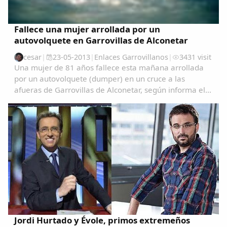
Fallece una mujer arrollada por un
autovolquete en Garrovillas de Alconetar
cesar
|
23-05-2013
|
Enlaces Garrovillanos
|
3431 visit
Una mujer de 81 años fallece esta mañana arrollada
por un autovolquete (dumper) en un cruce a las
afueras de Garrovillas de Alconetar, según informa el
servicio de emergencias 112 de Extremadura.El
accidente se ha producido a las 9.30 de la mañana
en...
Jordi Hurtado y Évole, primos extremeños