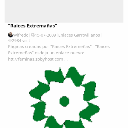
"Raices Extremañas"
Wifredo
|
15-07-2009
|
Enlaces Garrovillanos
|
2984 visit
Páginas creadas por "Raices Extremeñas" "Raices
Extremeñas" osdeja un enlace nuevo:
htt://feminas.zobyhost.com ...
Comparte
Compartir en Facebook
Compartir en Twitter
Copiar enlace