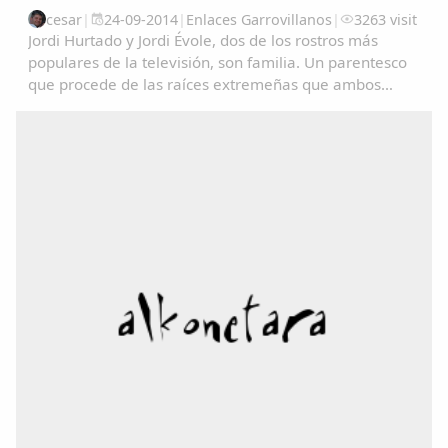
cesar
|
24-09-2014
|
Enlaces Garrovillanos
|
3263 visit
Jordi Hurtado y Jordi Évole, dos de los rostros más
populares de la televisión, son familia. Un parentesco
que procede de las raíces extremeñas que ambos
comparten.La presentadora Toñi Moreno ha logrado
que Hurtado confirmara el rumor que circulaba...