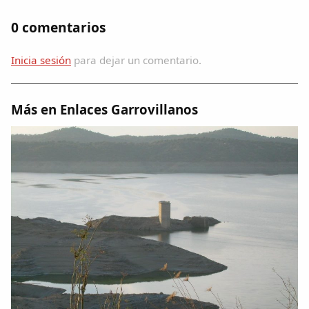
Dichos
0 comentarios
Cancionero Local
Inicia sesión
para dejar un comentario.
Apodos
Más en Enlaces Garrovillanos
Peñas
La palra
Modo oscuro