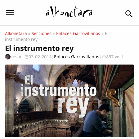
Alkonetara
»
Secciones
»
Enlaces Garrovillanos
» El
instrumento rey
Iniciar sesión
El instrumento rey
cesar
|
03-02-2014
|
Enlaces Garrovillanos
|
857 visit
Mi Cuenta
El Tiempo
Actualidad
Comunidad