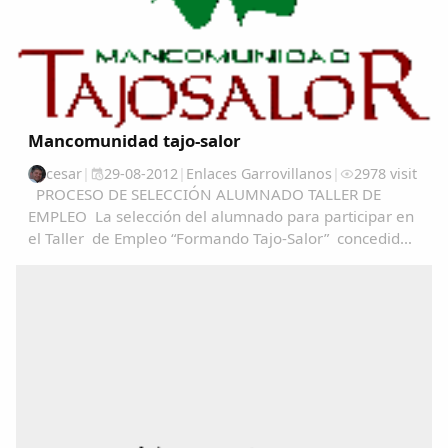
Mancomunidad tajo-salor
cesar
|
29-08-2012
|
Enlaces Garrovillanos
|
2978 visit
PROCESO DE SELECCIÓN ALUMNADO TALLER DE
EMPLEO La selección del alumnado para participar en
el Taller de Empleo “Formando Tajo-Salor” concedido
a Mancomunidad Tajo-Salor, se realizará en base al
articulo 13 del decreto 52/2012, de 4 de abril...