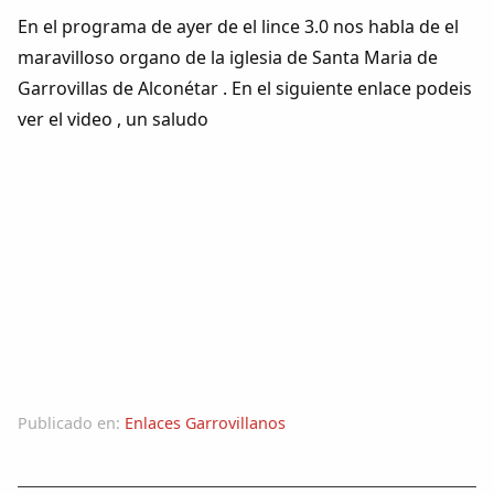
Colaboradores
En el programa de ayer de el lince 3.0 nos habla de el
maravilloso organo de la iglesia de Santa Maria de
AlkoTV
Garrovillas de Alconétar . En el siguiente enlace podeis
ver el video , un saludo
Biblioteca
Periódico Alconétar
Foros
Idiosincrasia
Diccionario
Publicado en:
Enlaces Garrovillanos
Traductor