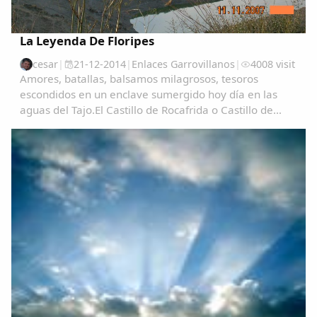
La Leyenda De Floripes
cesar
|
21-12-2014
|
Enlaces Garrovillanos
|
4008 visit
Amores, batallas, balsamos milagrosos, tesoros
escondidos en un enclave sumergido hoy día en las
aguas del Tajo.El Castillo de Rocafrida o Castillo de
Floripes es una fortaleza, de estilo gótico, construida
sobre los restos de otra romana anterior...