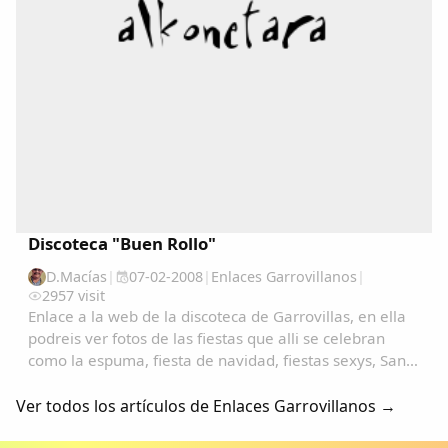
Discoteca "Buen Rollo"
D.Macías
|
07-02-2008
|
Enlaces Garrovillanos
|
2957 visit
Enlace a la web de la discoteca de Garrovillas, en ella
podreis ver fotos de las fiestas que alli se celebran
como la espuma, fiesta de navidad, fiestas sexys, San
Anton, San Blas, carnavales, etc.......
Ver todos los artículos de Enlaces Garrovillanos →