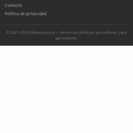
Contacto
Política de privacidad
© 2001–2026 Alkonetara.org — Hecho con cariño por garrovillanos, para
garrovillanos.