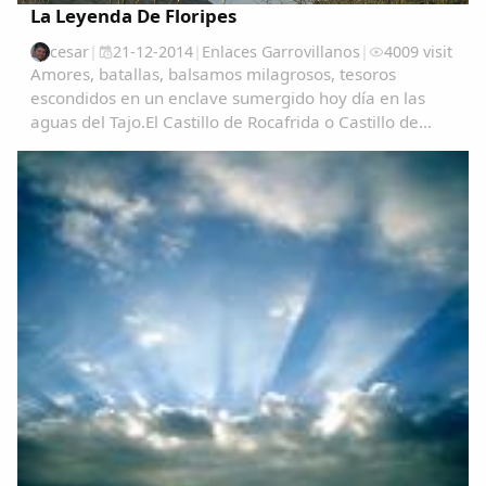
La Leyenda De Floripes
cesar
|
21-12-2014
|
Enlaces Garrovillanos
|
4009 visit
Amores, batallas, balsamos milagrosos, tesoros
escondidos en un enclave sumergido hoy día en las
aguas del Tajo.El Castillo de Rocafrida o Castillo de
Floripes es una fortaleza, de estilo gótico, construida
sobre los restos de otra romana anterior...