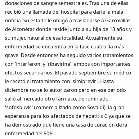
donaciones de sangre semestrales. Tras una de ellas
Colaboradores
recibió una llamada del hospital para darle la mala
noticia. Su estado le obligó a trasladarse a Garrovillas
AlkoTV
de Alconétar donde reside junto a su hija de 13 años y
su mujer, natural de esa localidad. Actualmente su
Biblioteca
enfermedad se encuentra en la fase cuatro, la más
grave. Desde entonces ha seguido varios tratamientos
Periódico Alconétar
con 'interferon' y 'ribavirina', ambos con importantes
efectos secundarios. El pasado septiembre su médico
Foros
le recetó el tratamiento con 'simiprevir'. Hasta
diciembre no se lo autorizaron pero en ese periodo
Idiosincrasia
salió al mercado otro fármaco, denominado
'sofosbuvir' (comercializado como Sovaldi), la gran
Diccionario
esperanza para los afectados de hepatitis C ya que se
ha demostrado que tiene una tasa de curación de la
Traductor
enfermedad del 90%.