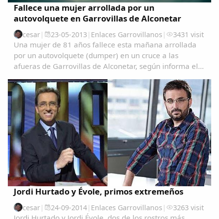
Fallece una mujer arrollada por un
autovolquete en Garrovillas de Alconetar
cesar
|
23-05-2013
|
Enlaces Garrovillanos
|
3431 visit
Una mujer de 81 años fallece esta mañana arrollada
por un autovolquete (dumper) en un cruce a las
afueras de Garrovillas de Alconetar, según informa el
servicio de emergencias 112 de Extremadura.El
accidente se ha producido a las 9.30 de la mañana
Comparte
en...
Compartir en Facebook
Compartir en Twitter
Jordi Hurtado y Évole, primos extremeños
Copiar enlace
cesar
|
24-09-2014
|
Enlaces Garrovillanos
|
3263 visit
Jordi Hurtado y Jordi Évole, dos de los rostros más