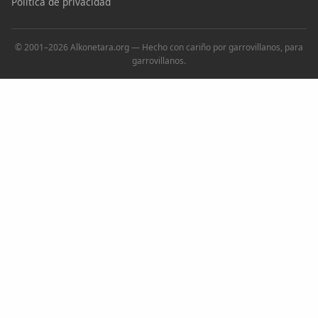
Política de privacidad
© 2001–2026 Alkonetara.org — Hecho con cariño por garrovillanos, para
garrovillanos.