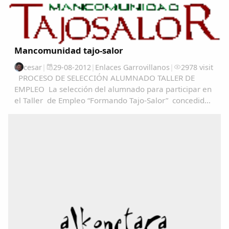
Mancomunidad tajo-salor
cesar
|
29-08-2012
|
Enlaces Garrovillanos
|
2978 visit
PROCESO DE SELECCIÓN ALUMNADO TALLER DE
EMPLEO La selección del alumnado para participar en
el Taller de Empleo “Formando Tajo-Salor” concedido
a Mancomunidad Tajo-Salor, se realizará en base al
articulo 13 del decreto 52/2012, de 4 de abril...