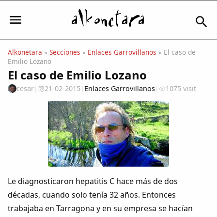
Alkonetara
»
Secciones
»
Enlaces Garrovillanos
» El caso de
Emilio Lozano
Iniciar sesión
El caso de Emilio Lozano
cesar
|
21-02-2015
|
Enlaces Garrovillanos
|
1075 visit
Mi Cuenta
El Tiempo
Actualidad
Le diagnosticaron hepatitis C hace más de dos
décadas, cuando solo tenía 32 años. Entonces
Comunidad
trabajaba en Tarragona y en su empresa se hacían