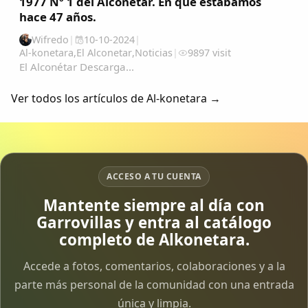
1977 Nº 1 del Alconétar. En que estabamos
hace 47 años.
Wifredo
|
10-10-2024
|
Al-konetara
,
El Alconetar
,
Noticias
|
9897 visit
El Alconétar Descarga...
Ver todos los artículos de Al-konetara →
ACCESO A TU CUENTA
Mantente siempre al día con
Garrovillas y entra al catálogo
completo de Alkonetara.
Accede a fotos, comentarios, colaboraciones y a la
parte más personal de la comunidad con una entrada
única y limpia.