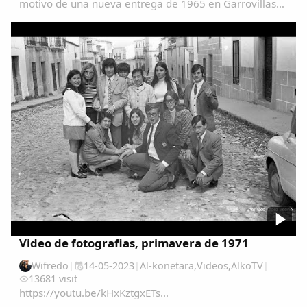
motivo de una nueva entrega de 1965 en Garrovillas
de Alconetar entre 1960 y 1978, quiero hacer memoria
del origen y disposición de las distintas...
Video de fotografias, primavera de 1971
Wifredo
|
14-05-2023
|
Al-konetara
,
Videos
,
AlkoTV
|
13681 visit
https://youtu.be/kHxKztgxETs...