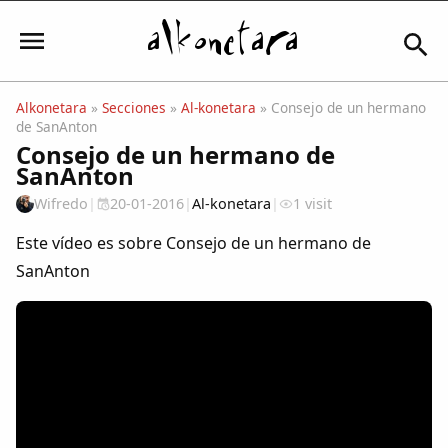
Alkonetara
»
Secciones
»
Al-konetara
» Consejo de un hermano
de SanAnton
Iniciar sesión
Consejo de un hermano de
SanAnton
Wifredo
|
20-01-2016
|
Al-konetara
|
1 visit
Mi Cuenta
Este vídeo es sobre Consejo de un hermano de
SanAnton
El Tiempo
Actualidad
Comunidad