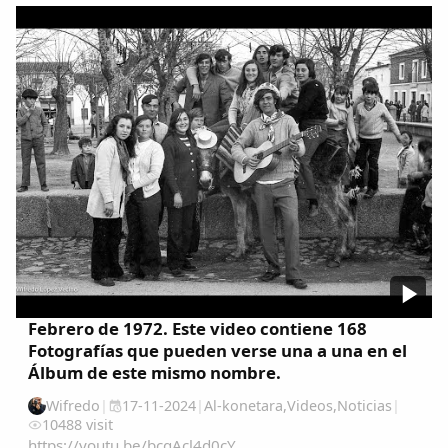
Comparte
Compartir en Facebook
Compartir en Twitter
Copiar enlace
Febrero de 1972. Este video contiene 168
Fotografías que pueden verse una a una en el
Álbum de este mismo nombre.
Wifredo
|
17-11-2024
|
Al-konetara
,
Videos
,
Noticias
|
10488 visit
https://youtu.be/bcqAcl4d0cY...