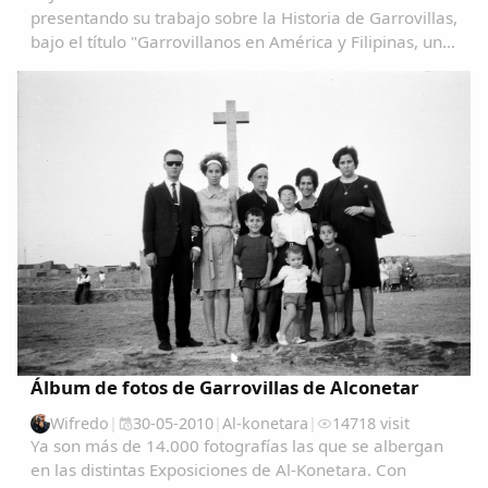
presentando su trabajo sobre la Historia de Garrovillas,
bajo el título "Garrovillanos en América y Filipinas, una
aproximación cartográfica" Garrovillanos-en-
AmeÃ&#140;&#129;rica-y-Filipinas-una...
Álbum de fotos de Garrovillas de Alconetar
Wifredo
|
30-05-2010
|
Al-konetara
|
14718 visit
Ya son más de 14.000 fotografías las que se albergan
en las distintas Exposiciones de Al-Konetara. Con