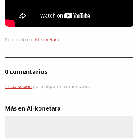
Colaboradores
AlkoTV
Biblioteca
Publicado en:
Al-konetara
Periódico Alconétar
0 comentarios
Foros
Inicia sesión
para dejar un comentario.
Idiosincrasia
Diccionario
Más en Al-konetara
Traductor