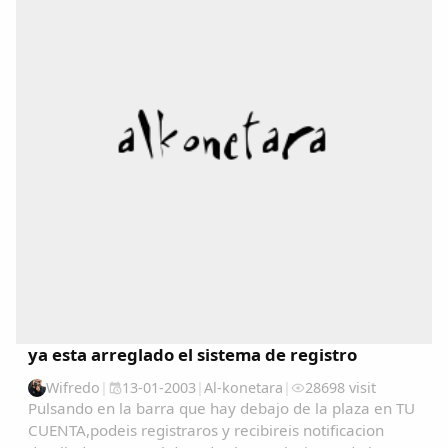
Dichos
Cancionero Local
Apodos
Peñas
La palra
Modo oscuro
ya esta arreglado el sistema de registro
Wifredo
|
13-01-2003
|
Al-konetara
|
28698 visit
Pulsando en la barra que hay debajo de la plaza en TU
CUENTA,podeis registraros y recibireis notificacion