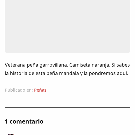
Colaboradores
AlkoTV
Biblioteca
Periódico Alconétar
Veterana peña garrovillana. Camiseta naranja. Si sabes
Foros
la historia de esta peña mandala y la pondremos aqui.
Idiosincrasia
Publicado en:
Peñas
Diccionario
1 comentario
Traductor