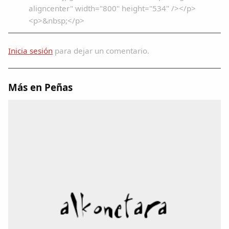
aligncenter" width="800" height="534" /></p>
<p>&nbsp;</p>
Inicia sesión
para dejar un comentario.
Más en Peñas