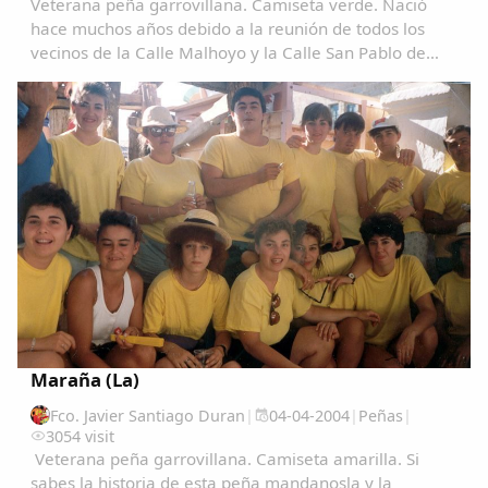
Veterana peña garrovillana. Camiseta verde. Nació
hace muchos años debido a la reunión de todos los
vecinos de la Calle Malhoyo y la Calle San Pablo de
Garrovillas. El carro está situado en la parte del tablao
detrás de las talanqueras. Es una peña...
Comparte
Compartir en Facebook
Compartir en Twitter
Maraña (La)
Copiar enlace
Fco. Javier Santiago Duran
|
04-04-2004
|
Peñas
|
3054 visit
Veterana peña garrovillana. Camiseta amarilla. Si
sabes la historia de esta peña mandanosla y la