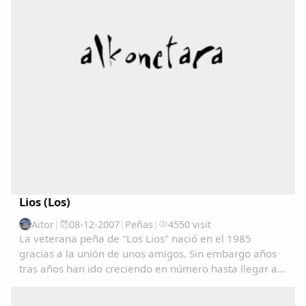
Lios (Los)
Aitor
|
08-12-2007
|
Peñas
|
4550 visit
La veterana peña de "Los Lios" nació en el 1985
gracias a la unión de unos amigos. Sin embargo años
tras años han ido creciendo en número hasta llegar a
unos 50 miembros. Su color es el amarillo y suelen
cantar algunos de los cánticos más famosos de...