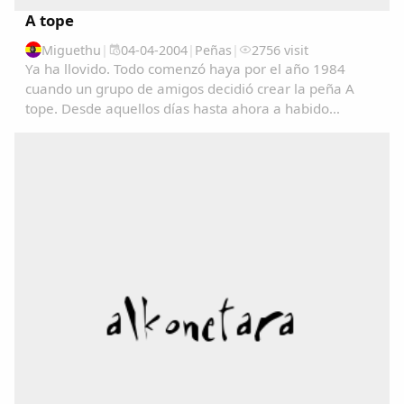
A tope
Miguethu
|
04-04-2004
|
Peñas
|
2756 visit
Ya ha llovido. Todo comenzó haya por el año 1984
cuando un grupo de amigos decidió crear la peña A
tope. Desde aquellos días hasta ahora a habido
muchos cambios, el lugar donde comenzamos en la
plaza ha cambiado, muchos de los que empezaron ya
no...