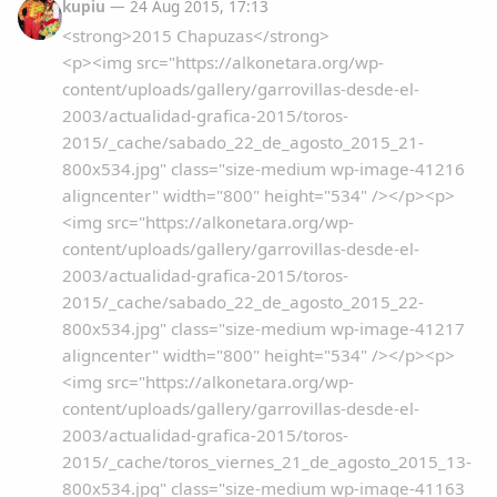
kupiu
— 24 Aug 2015, 17:13
Dichos
<strong>2015 Chapuzas</strong>
<p><img src="https://alkonetara.org/wp-
Cancionero Local
content/uploads/gallery/garrovillas-desde-el-
2003/actualidad-grafica-2015/toros-
Apodos
2015/_cache/sabado_22_de_agosto_2015_21-
800x534.jpg" class="size-medium wp-image-41216
aligncenter" width="800" height="534" /></p><p>
Peñas
<img src="https://alkonetara.org/wp-
content/uploads/gallery/garrovillas-desde-el-
La palra
2003/actualidad-grafica-2015/toros-
2015/_cache/sabado_22_de_agosto_2015_22-
Modo oscuro
800x534.jpg" class="size-medium wp-image-41217
aligncenter" width="800" height="534" /></p><p>
<img src="https://alkonetara.org/wp-
content/uploads/gallery/garrovillas-desde-el-
2003/actualidad-grafica-2015/toros-
2015/_cache/toros_viernes_21_de_agosto_2015_13-
800x534.jpg" class="size-medium wp-image-41163