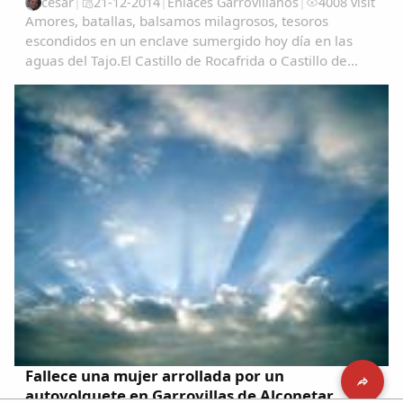
cesar
|
21-12-2014
|
Enlaces Garrovillanos
|
4008 visit
Amores, batallas, balsamos milagrosos, tesoros
escondidos en un enclave sumergido hoy día en las
aguas del Tajo.El Castillo de Rocafrida o Castillo de
Floripes es una fortaleza, de estilo gótico, construida
sobre los restos de otra romana anterior...
Fallece una mujer arrollada por un
autovolquete en Garrovillas de Alconetar