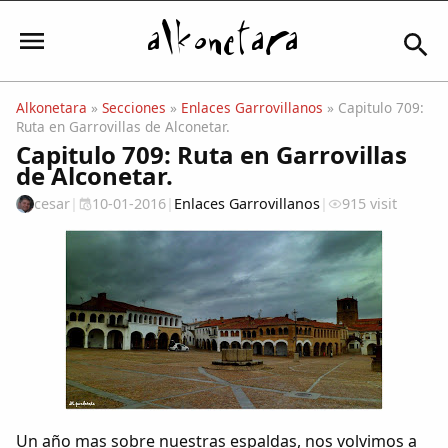
Alkonetara
»
Secciones
»
Enlaces Garrovillanos
» Capitulo 709:
Ruta en Garrovillas de Alconetar.
Iniciar sesión
Capitulo 709: Ruta en Garrovillas
de Alconetar.
cesar
|
10-01-2016
|
Enlaces Garrovillanos
|
915 visit
Mi Cuenta
El Tiempo
Actualidad
Comunidad
Un año mas sobre nuestras espaldas, nos volvimos a