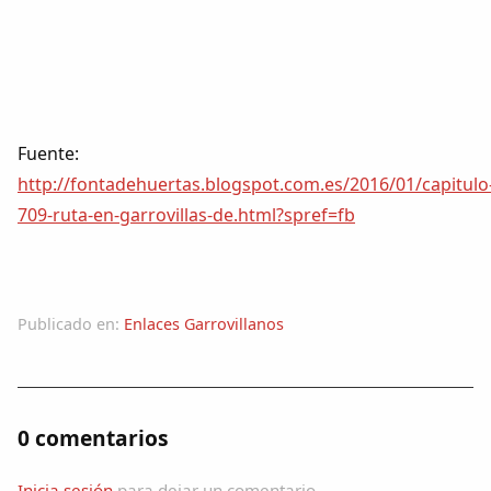
Fuente:
http://fontadehuertas.blogspot.com.es/2016/01/capitulo
709-ruta-en-garrovillas-de.html?spref=fb
Publicado en:
Enlaces Garrovillanos
0 comentarios
Inicia sesión
para dejar un comentario.